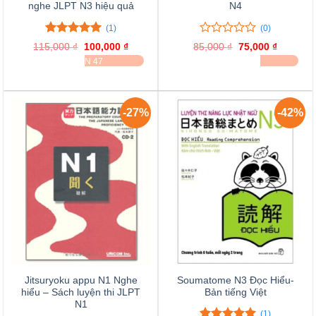
nghe JLPT N3 hiệu quả
N4
(1)
(0)
5.00
1
trên 5
0
0
115,000
₫
Giá
100,000
₫
Giá
85,000
₫
Giá
75,000
₫
Giá
đánh giá
trên
gốc
hiện
gốc
hiện
ĐÃ BÁN 47
ĐÃ BÁN 30
là:
tại
là:
tại
5
115,000 ₫.
là:
85,000 ₫.
là:
đánh
100,000 ₫.
75,000 ₫
giá
-27%
-42%
Jitsuryoku appu N1 Nghe
Soumatome N3 Đọc Hiểu-
hiểu – Sách luyện thi JLPT
Bản tiếng Việt
N1
(1)