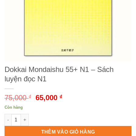
Dokkai Mondaishu 55+ N1 – Sách
luyện đọc N1
75,000
Giá
65,000
Giá
₫
₫
gốc
hiện
Còn hàng
là:
tại
Dokkai Mondaishu 55+ N1 - Sách luyện đọc N1 số lượng
75,000 ₫.
là:
65,000 ₫.
THÊM VÀO GIỎ HÀNG