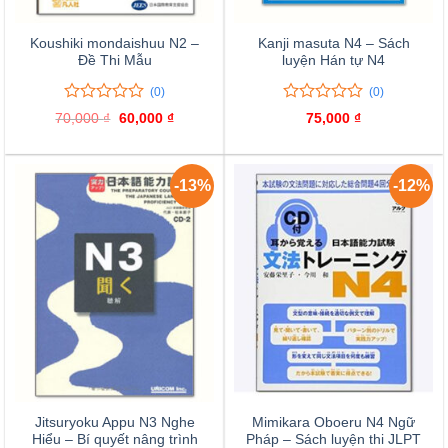
Koushiki mondaishuu N2 –
Kanji masuta N4 – Sách
Đề Thi Mẫu
luyện Hán tự N4
(0)
(0)
0
0
0
0
70,000
₫
Giá
60,000
₫
Giá
75,000
₫
trên
trên
gốc
hiện
là:
tại
5
5
70,000 ₫.
là:
đánh
đánh
60,000 ₫.
giá
giá
-13%
-12%
Jitsuryoku Appu N3 Nghe
Mimikara Oboeru N4 Ngữ
Hiểu – Bí quyết nâng trình
Pháp – Sách luyện thi JLPT