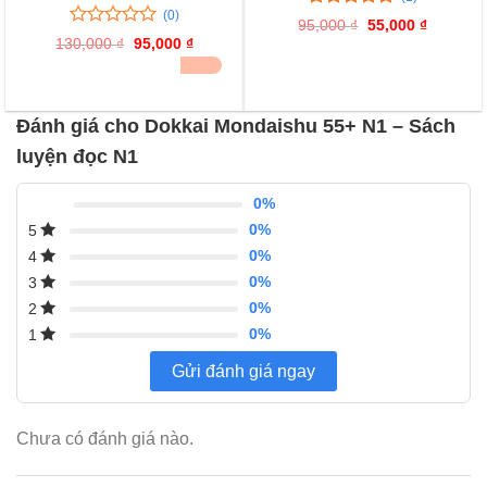
(0)
5.00
1
trên 5
95,000
₫
Giá
55,000
₫
Giá
đánh giá
0
0
gốc
hiện
130,000
₫
Giá
95,000
₫
Giá
là:
tại
trên
gốc
hiện
ĐÃ BÁN 21
95,000 ₫.
là:
là:
tại
5
55,000 ₫
130,000 ₫.
là:
đánh
95,000 ₫.
giá
Đánh giá cho Dokkai Mondaishu 55+ N1 – Sách
luyện đọc N1
0%
0%
5
0%
4
0%
3
0%
2
0%
1
Gửi đánh giá ngay
Chưa có đánh giá nào.