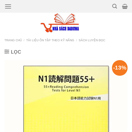
Bỏ
qua
nội
dung
TRANG CHỦ
/
TÀI LIỆU ÔN TẬP THEO KỸ NĂNG
/
SÁCH LUYỆN ĐỌC
LỌC
-13%