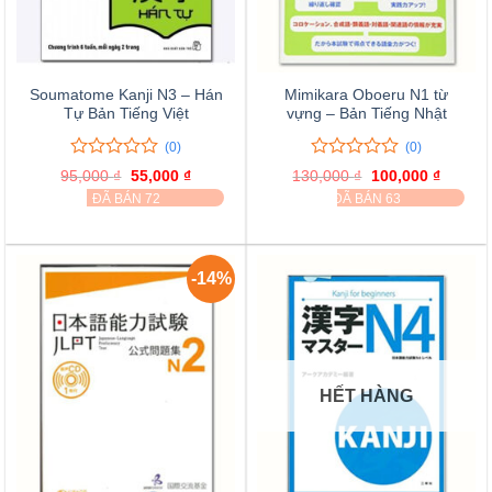
Soumatome Kanji N3 – Hán
Mimikara Oboeru N1 từ
Tự Bản Tiếng Việt
vựng – Bản Tiếng Nhật
(0)
(0)
0
0
0
0
95,000
₫
Giá
55,000
₫
Giá
130,000
₫
Giá
100,000
₫
Giá
trên
trên
gốc
hiện
gốc
hiện
ĐÃ BÁN 72
ĐÃ BÁN 63
là:
tại
là:
tại
5
5
95,000 ₫.
là:
130,000 ₫.
là:
đánh
đánh
55,000 ₫.
100,000
giá
giá
-14%
HẾT HÀNG