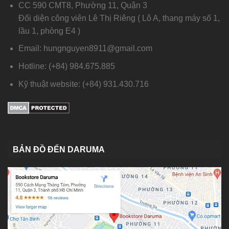
CC 590 CMT8, Phường 11, Quận 3
Đối diện công viên Lê Thị Riêng ( Lô A, thang máy số 1,
lầu 1, phòng E4 )
Email: hungnguyen8911@gmail.com
Hotline: (+84) 984.675.885
Kỹ thuật website: (+84) 931.430.716
BẢN ĐỒ ĐẾN DARUMA