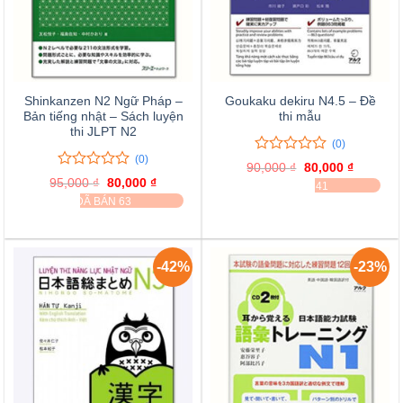
Shinkanzen N2 Ngữ Pháp –
Goukaku dekiru N4.5 – Đề
Bản tiếng nhật – Sách luyện
thi mẫu
thi JLPT N2
(0)
(0)
0
0
90,000
₫
Giá
80,000
₫
Giá
trên
0
0
gốc
hiện
95,000
₫
Giá
80,000
₫
Giá
ĐÃ BÁN 41
là:
tại
5
trên
gốc
hiện
ĐÃ BÁN 63
90,000 ₫.
là:
là:
tại
đánh
5
80,000 ₫
95,000 ₫.
là:
giá
đánh
80,000 ₫.
giá
-42%
-23%