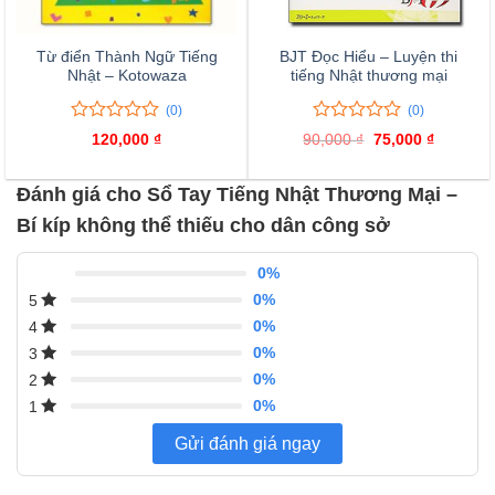
Từ điển Thành Ngữ Tiếng
BJT Đọc Hiểu – Luyện thi
Nhật – Kotowaza
tiếng Nhật thương mại
(0)
(0)
0
0
0
0
120,000
₫
90,000
₫
Giá
75,000
₫
Giá
trên
trên
gốc
hiện
là:
tại
5
5
90,000 ₫.
là:
đánh
đánh
Đánh giá cho Sổ Tay Tiếng Nhật Thương Mại –
75,000 ₫
giá
giá
Bí kíp không thể thiếu cho dân công sở
0%
0%
5
0%
4
0%
3
0%
2
0%
1
Gửi đánh giá ngay