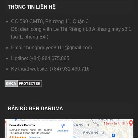
THÔNG TIN LIÊN HỆ
CC 590 CMT8, Phường 11, Quận 3
Đối diện công viên Lê Thị Riêng ( Lô A, thang máy số 1,
lầu 1, phòng E4 )
Email: hungnguyen8911@gmail.com
Hotline: (+84) 984.675.885
Kỹ thuật website: (+84) 931.430.716
BẢN ĐỒ ĐẾN DARUMA