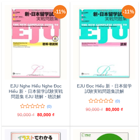
-11%
-11%
EJU Nghe Hiểu Nghe Đọc
EJU Đọc Hiểu 新・日本留学
Hiểu 新・日本留学試験実戦
試験実戦問題集読解
問題集 EJU 聴解・聴読解
(0)
(0)
0
0
90,000
₫
Giá
80,000
₫
Giá
trên
0
0
gốc
hiện
90,000
₫
Giá
80,000
₫
Giá
là:
tại
5
trên
gốc
hiện
90,000 ₫.
là:
là:
tại
đánh
5
80,000 ₫
90,000 ₫.
là:
giá
đánh
80,000 ₫.
giá