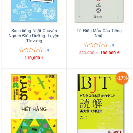
Sách tiếng Nhật Chuyên
Từ Điển Mẫu Câu Tiếng
Ngành Điều Dưỡng- Luyện
Nhật
Từ vựng
(0)
(0)
0
0
220,000
₫
Giá
190,000
₫
Giá
trên
0
0
gốc
hiện
110,000
₫
là:
tại
5
trên
220,000 ₫.
là:
đánh
5
190,000
giá
đánh
giá
-17%
HẾT HÀNG