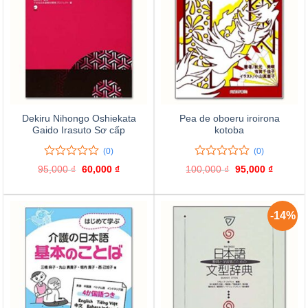
Dekiru Nihongo Oshiekata
Pea de oboeru iroirona
Gaido Irasuto Sơ cấp
kotoba
(0)
(0)
0
0
0
0
95,000
₫
Giá
60,000
₫
Giá
100,000
₫
Giá
95,000
₫
Giá
trên
trên
gốc
hiện
gốc
hiện
là:
tại
là:
tại
5
5
95,000 ₫.
là:
100,000 ₫.
là:
đánh
đánh
60,000 ₫.
95,000 
giá
giá
-14%