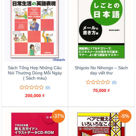
Sách Tổng Hợp Những Câu
Shigoto No Nihongo – Sách
Nói Thường Dùng Mỗi Ngày
dạy viết thư
( Sách màu)
(0)
(0)
0
0
70,000
₫
trên
0
0
200,000
₫
5
trên
đánh
5
giá
đánh
giá
-37%
-5%