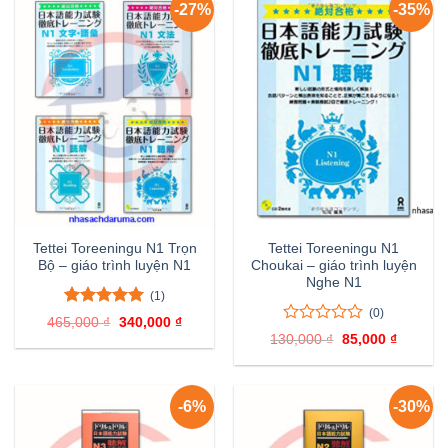
giá
giá
-27%
-35%
Tettei Toreeningu N1 Trọn
Tettei Toreeningu N1
Bộ – giáo trình luyện N1
Choukai – giáo trình luyện
Nghe N1
(1)
(0)
5.00
1
trên 5
465,000
₫
Giá
340,000
₫
Giá
đánh giá
0
0
gốc
hiện
130,000
₫
Giá
85,000
₫
Giá
là:
tại
trên
gốc
hiện
465,000 ₫.
là:
là:
tại
5
340,000 ₫.
130,000 ₫.
là:
đánh
85,000 
giá
-6%
-30%