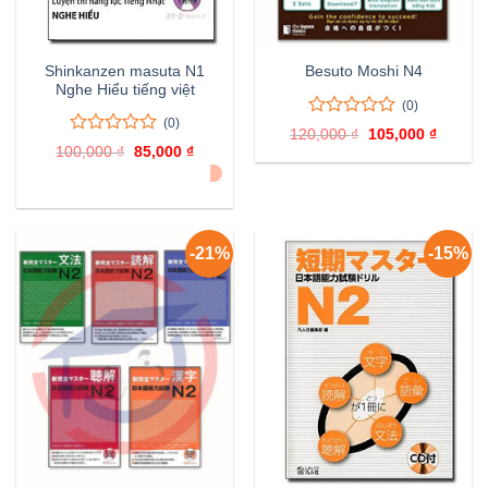
Shinkanzen masuta N1
Besuto Moshi N4
Nghe Hiểu tiếng việt
(0)
(0)
0
0
120,000
₫
Giá
105,000
₫
Giá
trên
0
0
gốc
hiện
100,000
₫
Giá
85,000
₫
Giá
là:
tại
5
trên
gốc
hiện
ĐÃ BÁN 4
120,000 ₫.
là:
là:
tại
đánh
5
105,000
100,000 ₫.
là:
giá
đánh
85,000 ₫.
giá
-21%
-15%