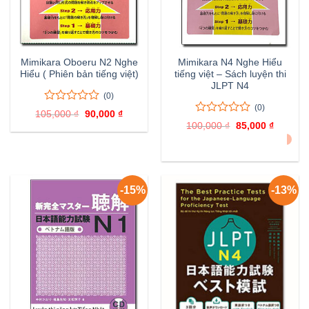
Mimikara Oboeru N2 Nghe
Mimikara N4 Nghe Hiểu
Hiểu ( Phiên bản tiếng việt)
tiếng việt – Sách luyện thi
JLPT N4
(0)
(0)
0
0
105,000
₫
Giá
90,000
₫
Giá
trên
0
0
gốc
hiện
100,000
₫
Giá
85,000
₫
Giá
là:
tại
5
trên
gốc
hiện
ĐÃ BÁN 3
105,000 ₫.
là:
đánh
là:
tại
5
90,000 ₫.
100,000 ₫.
là:
giá
đánh
85,000 
giá
-15%
-13%