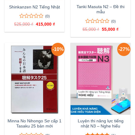
Tanki Masuta N2 – Đề thi
Shinkanzen N2 Tiếng Nhật
mẫu
(0)
(0)
0
0
525,000
₫
Giá
415,000
₫
Giá
trên
0
0
gốc
hiện
65,000
₫
Giá
55,000
₫
Giá
là:
tại
5
trên
gốc
hiện
525,000 ₫.
là:
là:
tại
đánh
5
415,000 ₫.
65,000 ₫.
là:
giá
đánh
55,000 ₫
giá
-10%
-27%
Minna No Nihongo Sơ cấp 1
Luyện thi năng lực tiếng
Tasaku 25 bản mới
nhật N3 – Nghe hiểu