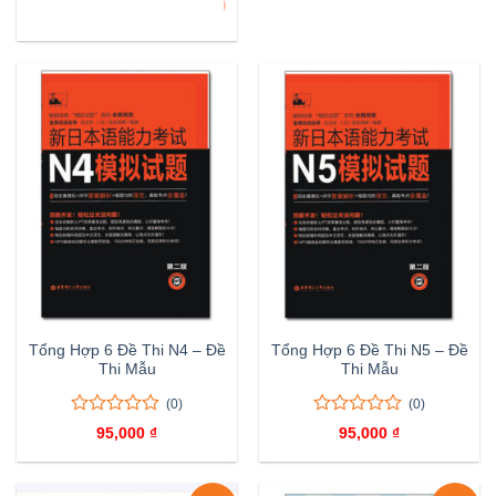
ĐÃ BÁN 8
450,000 ₫.
là:
là:
tại
đánh
5
375,000
105,000 ₫.
là:
giá
đánh
95,000 ₫.
giá
Tổng Hợp 6 Đề Thi N4 – Đề
Tổng Hợp 6 Đề Thi N5 – Đề
Thi Mẫu
Thi Mẫu
(0)
(0)
0
0
0
0
95,000
₫
95,000
₫
trên
trên
5
5
đánh
đánh