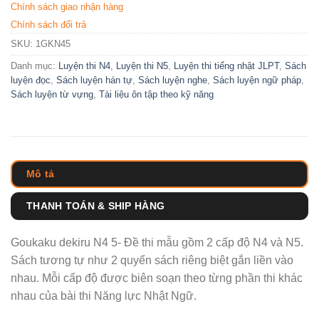
Chính sách giao nhận hàng
Chính sách đổi trả
SKU:
1GKN45
Danh mục:
Luyện thi N4
,
Luyện thi N5
,
Luyện thi tiếng nhật JLPT
,
Sách
luyện đọc
,
Sách luyện hán tự
,
Sách luyện nghe
,
Sách luyện ngữ pháp
,
Sách luyện từ vựng
,
Tài liệu ôn tập theo kỹ năng
Mô tả
THANH TOÁN & SHIP HÀNG
Goukaku dekiru N4 5- Đề thi mẫu gồm 2 cấp độ N4 và N5.
Sách tương tự như 2 quyển sách riêng biệt gắn liền vào
nhau. Mỗi cấp độ được biên soạn theo từng phần thi khác
nhau của bài thi Năng lực Nhật Ngữ.