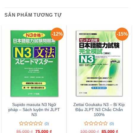
SẢN PHẨM TƯƠNG TỰ
-12%
-15%
Supido masuta N3 Ngữ
Zettai Goukaku N3 – Bí Kíp
pháp – Sách luyện thi JLPT
Đậu JLPT N3 Chắc Chắn
N3
100%
(0)
(0)
0
0
0
0
85,000
₫
Giá
75,000
₫
Giá
100,000
₫
Giá
85,000
₫
Giá