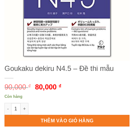
Goukaku dekiru N4.5 – Đề thi mẫu
90,000
Giá
80,000
Giá
₫
₫
gốc
hiện
Còn hàng
là:
tại
Goukaku dekiru N4.5 - Đề thi mẫu số lượng
90,000 ₫.
là:
80,000 ₫.
THÊM VÀO GIỎ HÀNG