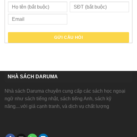
GỬI CÂU HỎI
NHÀ SÁCH DARUMA
Nhà sách Daruma chuyên cung cấp các sách học ngoại
ngữ như sách tiếng nhật, sách tiếng Anh, sách kỹ
năng....với giá cạnh tranh, và dịch vụ chất lượng