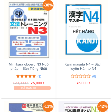
-38%
HẾT HÀNG
Mimikara oboeru N3 Ngữ
Kanji masuta N4 – Sách
pháp – Bản Tiếng Nhật
luyện Hán tự N4
(1)
(0)
5.00
1
trên 5
0
0
120,000
₫
Giá
75,000
₫
Giá
75,000
₫
đánh giá
trên
gốc
hiện
ĐÃ BÁN 81
là:
tại
5
120,000 ₫.
là:
đánh
75,000 ₫.
giá
-13%
-42%