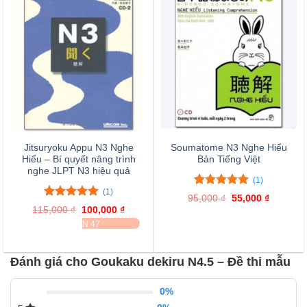
Jitsuryoku Appu N3 Nghe
Soumatome N3 Nghe Hiểu
Hiểu – Bí quyết nâng trình
Bản Tiếng Việt
nghe JLPT N3 hiệu quả
(1)
(1)
5.00
1
trên 5
95,000
₫
Giá
55,000
₫
Giá
đánh giá
5.00
1
trên 5
gốc
hiện
115,000
₫
Giá
100,000
₫
Giá
là:
tại
đánh giá
gốc
hiện
ĐÃ BÁN 47
95,000 ₫.
là:
là:
tại
55,000 ₫
115,000 ₫.
là:
100,000 ₫.
Đánh giá cho Goukaku dekiru N4.5 – Đề thi mẫu
0%