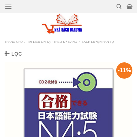
Bỏ
qua
nội
dung
TRANG CHỦ
/
TÀI LIỆU ÔN TẬP THEO KỸ NĂNG
/
SÁCH LUYỆN HÁN TỰ
LỌC
-11%