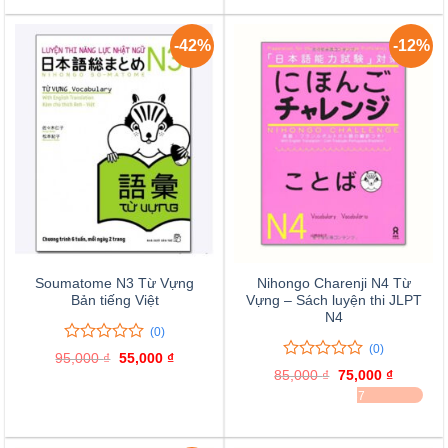
55,000 ₫.
85,000 
giá
-42%
-12%
Soumatome N3 Từ Vựng
Nihongo Charenji N4 Từ
Bản tiếng Việt
Vựng – Sách luyện thi JLPT
N4
(0)
(0)
0
0
95,000
₫
Giá
55,000
₫
Giá
trên
0
0
gốc
hiện
85,000
₫
Giá
75,000
₫
Giá
là:
tại
5
trên
gốc
hiện
ĐÃ BÁN 37
95,000 ₫.
là:
đánh
là:
tại
5
55,000 ₫.
85,000 ₫.
là:
giá
đánh
75,000 ₫
giá