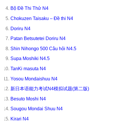
Bộ Đề Thi Thử N4
Chokuzen Taisaku – Đề thi N4
Doriru N4
Patan Betsutetei Doriru N4
Shin Nihongo 500 Câu hỏi N4.5
Supa Moshiki N4.5
TanKi masuta N4
Yosou Mondaishuu N4
新日本语能力考试N4模拟试题(第二版)
Besuto Moshi N4
Sougou Mondai Shuu N4
Kirari N4