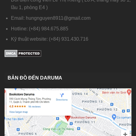
lầu 1, phòng E4 )
Email: hungnguyen8911@gmail.com
Hotline: (+84) 984.675.885
Kỹ thuật website: (+84) 931.430.716
BẢN ĐỒ ĐẾN DARUMA