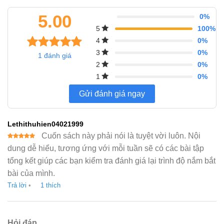
5.00
0%
100%
5
0%
4
0%
3
1
đánh giá
1
5.00
trên 5
0%
2
dựa trên
0%
1
đánh giá
Gửi đánh giá ngay
Lethithuhien04021999
Cuốn sách này phải nói là tuyệt vời luôn. Nội
Được đánh
dung dễ hiểu, tương ứng với mỗi tuần sẽ có các bài tập
giá 5 sao
tổng kết giúp các bạn kiểm tra đánh giá lại trình độ nắm bắt
bài của mình.
Trả lời
•
1
thích
Hỏi đáp