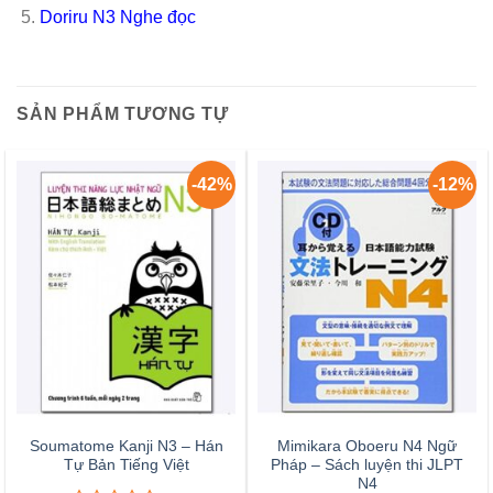
Doriru N3 Nghe đọc
SẢN PHẨM TƯƠNG TỰ
-42%
-12%
Soumatome Kanji N3 – Hán
Mimikara Oboeru N4 Ngữ
Tự Bản Tiếng Việt
Pháp – Sách luyện thi JLPT
N4