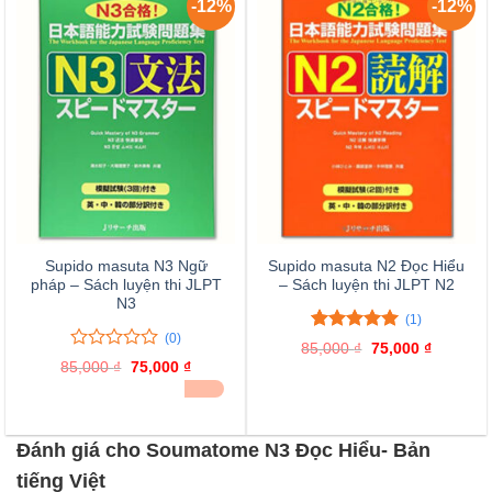
-12%
-12%
Supido masuta N3 Ngữ
Supido masuta N2 Đọc Hiểu
pháp – Sách luyện thi JLPT
– Sách luyện thi JLPT N2
N3
(1)
(0)
5.00
1
trên 5
85,000
₫
Giá
75,000
₫
Giá
đánh giá
0
0
gốc
hiện
85,000
₫
Giá
75,000
₫
Giá
là:
tại
trên
gốc
hiện
ĐÃ BÁN 20
85,000 ₫.
là:
là:
tại
5
75,000 ₫
85,000 ₫.
là:
đánh
75,000 ₫.
giá
Đánh giá cho Soumatome N3 Đọc Hiểu- Bản
tiếng Việt