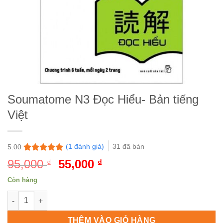
Soumatome N3 Đọc Hiểu- Bản tiếng
Việt
(
1
đánh giá)
31
đã bán
5.00
5.00
1
trên 5
95,000
Giá
55,000
Giá
₫
₫
đánh giá
gốc
hiện
Còn hàng
là:
tại
Soumatome N3 Đọc Hiểu- Bản tiếng Việt số lượng
95,000 ₫.
là:
55,000 ₫.
THÊM VÀO GIỎ HÀNG