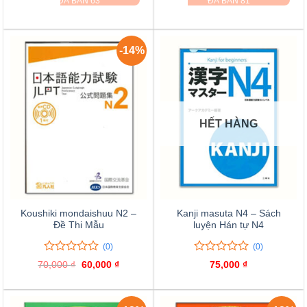
ĐÃ BÁN 63
ĐÃ BÁN 81
là:
tại
là:
tại
5
130,000 ₫.
là:
120,000 ₫.
là:
đánh
100,000 ₫.
75,000 
giá
-14%
HẾT HÀNG
Koushiki mondaishuu N2 –
Kanji masuta N4 – Sách
Đề Thi Mẫu
luyện Hán tự N4
(0)
(0)
0
0
0
0
70,000
₫
Giá
60,000
₫
Giá
75,000
₫
trên
trên
gốc
hiện
là:
tại
5
5
70,000 ₫.
là:
đánh
đánh
60,000 ₫.
giá
giá