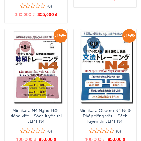
trên
gốc
hiện
(0)
là:
tại
5
189,000 ₫.
là:
đánh
0
0
380,000
₫
Giá
355,000
₫
Giá
170,000
giá
trên
gốc
hiện
là:
tại
5
380,000 ₫.
là:
đánh
355,000 ₫.
giá
-15%
-15%
Mimikara N4 Nghe Hiểu
Mimikara Oboeru N4 Ngữ
tiếng việt – Sách luyện thi
Pháp tiếng việt – Sách
JLPT N4
luyện thi JLPT N4
(0)
(0)
0
0
0
0
100,000
₫
Giá
85,000
₫
Giá
100,000
₫
Giá
85,000
₫
Giá