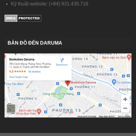
Kỹ thuật website: (+84) 931.430.716
BẢN ĐỒ ĐẾN DARUMA