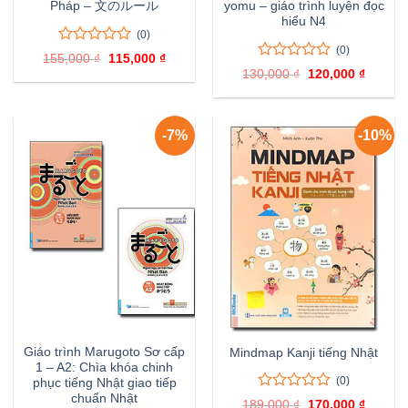
Pháp – 文のルール
yomu – giáo trình luyện đọc
hiểu N4
(0)
(0)
0
0
155,000
₫
Giá
115,000
₫
Giá
trên
0
0
gốc
hiện
130,000
₫
Giá
120,000
₫
Giá
là:
tại
5
trên
gốc
hiện
155,000 ₫.
là:
đánh
là:
tại
5
115,000 ₫.
130,000 ₫.
là:
giá
đánh
120,000
giá
-7%
-10%
Giáo trình Marugoto Sơ cấp
Mindmap Kanji tiếng Nhật
1 – A2: Chìa khóa chinh
(0)
phục tiếng Nhật giao tiếp
chuẩn Nhật
0
0
189,000
₫
Giá
170,000
₫
Giá