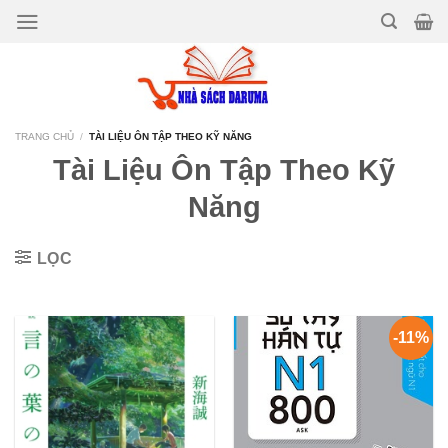
Bỏ
qua
nội
dung
TRANG CHỦ
/
TÀI LIỆU ÔN TẬP THEO KỸ NĂNG
Tài Liệu Ôn Tập Theo Kỹ
Năng
LỌC
-11%