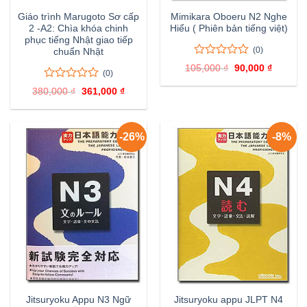
Giáo trình Marugoto Sơ cấp
Mimikara Oboeru N2 Nghe
2 -A2: Chìa khóa chinh
Hiểu ( Phiên bản tiếng việt)
phục tiếng Nhật giao tiếp
(0)
chuẩn Nhật
0
0
105,000
₫
Giá
90,000
₫
Giá
(0)
trên
gốc
hiện
là:
tại
5
0
0
380,000
₫
Giá
361,000
₫
Giá
105,000 ₫.
là:
đánh
trên
gốc
hiện
90,000 
giá
là:
tại
5
380,000 ₫.
là:
đánh
361,000 ₫.
giá
-26%
-8%
Jitsuryoku Appu N3 Ngữ
Jitsuryoku appu JLPT N4