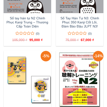
Sổ tay hán tự N2 Chinh
Sổ Tay Hán Tự N3: Chinh
Phục Kanji Trung – Thượng
Phục 350 Kanji Cốt Lõi,
Cấp Toàn Diện
Đảm Bảo Đậu JLPT N3!
(0)
(0)
0
0
0
0
105,000
₫
Giá
95,000
₫
Giá
75,000
₫
Giá
67,000
₫
Giá
trên
trên
gốc
hiện
gốc
hiện
là:
tại
là:
tại
5
5
105,000 ₫.
là:
75,000 ₫.
là:
đánh
đánh
95,000 ₫.
67,000 ₫
giá
giá
-5%
-14%