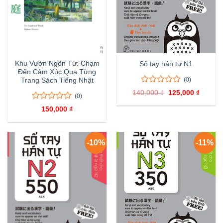
Khu Vườn Ngôn Từ: Chạm
Sổ tay hán tự N1
Đến Cảm Xúc Qua Từng
(0)
Trang Sách Tiếng Nhật
0
0
140,000
₫
Giá
125,000
₫
Giá
(0)
trên
gốc
hiện
là:
tại
5
0
0
150,000
₫
140,000 ₫.
là:
đánh
trên
125,000
giá
5
đánh
giá
-10%
-11%