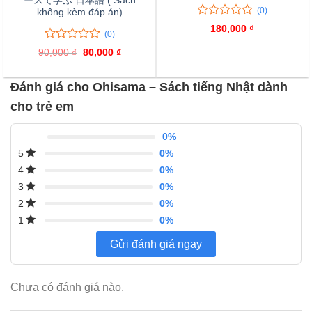
ースで学ぶ 日本語 ( Sách
(0)
không kèm đáp án)
0
0
180,000
₫
(0)
trên
5
0
0
90,000
₫
Giá
80,000
₫
Giá
đánh
trên
gốc
hiện
giá
là:
tại
5
90,000 ₫.
là:
đánh
Đánh giá cho Ohisama – Sách tiếng Nhật dành
80,000 ₫.
giá
cho trẻ em
0%
0%
5
0%
4
0%
3
0%
2
0%
1
Gửi đánh giá ngay
Chưa có đánh giá nào.