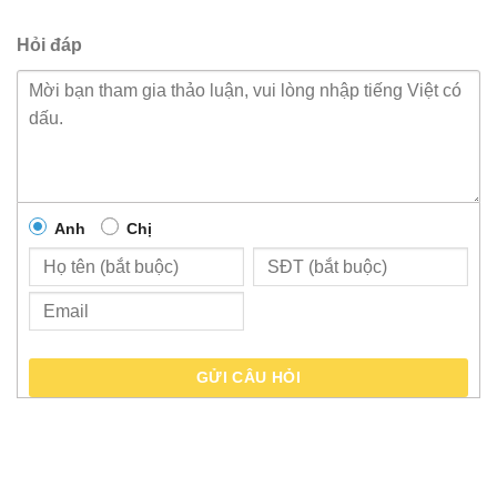
Hỏi đáp
Anh
Chị
GỬI CÂU HỎI