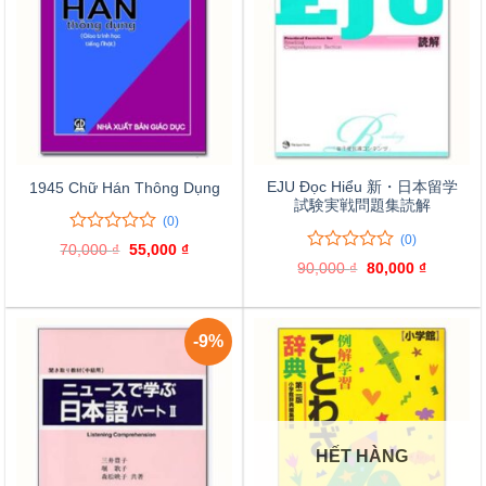
EJU Đọc Hiểu 新・日本留学
1945 Chữ Hán Thông Dụng
試験実戦問題集読解
(0)
(0)
0
0
70,000
₫
Giá
55,000
₫
Giá
trên
0
0
gốc
hiện
90,000
₫
Giá
80,000
₫
Giá
là:
tại
5
trên
gốc
hiện
70,000 ₫.
là:
là:
tại
đánh
5
55,000 ₫.
90,000 ₫.
là:
giá
đánh
80,000 ₫
giá
-9%
HẾT HÀNG