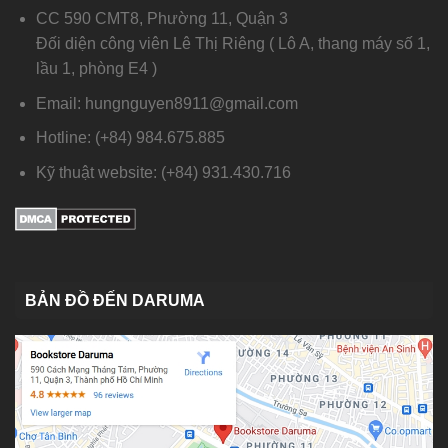
CC 590 CMT8, Phường 11, Quận 3
Đối diện công viên Lê Thị Riêng ( Lô A, thang máy số 1,
lầu 1, phòng E4 )
Email: hungnguyen8911@gmail.com
Hotline: (+84) 984.675.885
Kỹ thuật website: (+84) 931.430.716
BẢN ĐỒ ĐẾN DARUMA