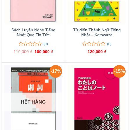
Sách Luyện Nghe Tiếng
Từ điển Thành Ngữ Tiếng
Nhật Qua Tin Tức
Nhật – Kotowaza
(0)
(0)
0
0
0
0
110,000
₫
Giá
100,000
₫
Giá
120,000
₫
trên
trên
gốc
hiện
là:
tại
5
5
110,000 ₫.
là:
đánh
đánh
100,000 ₫.
giá
giá
-17%
-15%
HẾT HÀNG