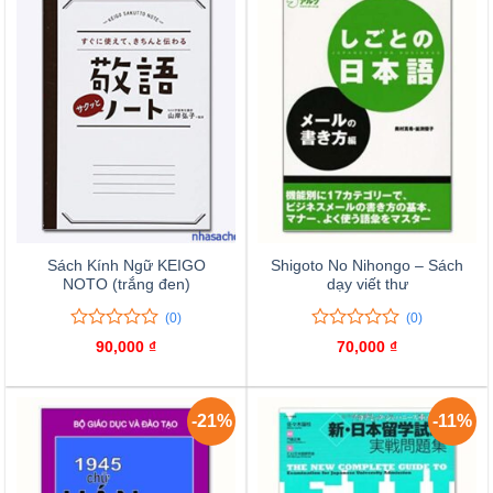
Sách Kính Ngữ KEIGO
Shigoto No Nihongo – Sách
NOTO (trắng đen)
dạy viết thư
(0)
(0)
0
0
0
0
90,000
₫
70,000
₫
trên
trên
5
5
đánh
đánh
giá
giá
-21%
-11%