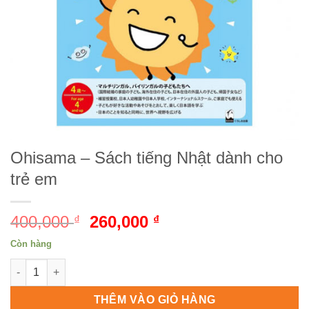
Ohisama – Sách tiếng Nhật dành cho
trẻ em
400,000
Giá
260,000
Giá
₫
₫
gốc
hiện
Còn hàng
là:
tại
Ohisama - Sách tiếng Nhật dành cho trẻ em số lượng
400,000 ₫.
là:
260,000 ₫.
THÊM VÀO GIỎ HÀNG