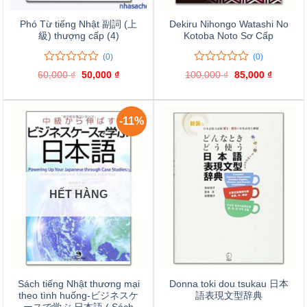
Phó Từ tiếng Nhật 副詞 (上
Dekiru Nihongo Watashi No
級) thượng cấp (4)
Kotoba Noto Sơ Cấp
(0)
(0)
0
0
0
0
60,000
₫
Giá
50,000
₫
Giá
100,000
₫
Giá
85,000
₫
Giá
trên
trên
gốc
hiện
gốc
hiện
là:
tại
là:
tại
5
5
60,000 ₫.
là:
100,000 ₫.
là:
đánh
đánh
50,000 ₫.
85,000 
giá
giá
-11%
HẾT HÀNG
Sách tiếng Nhật thương mại
Donna toki dou tsukau 日本
theo tình huống-ビジネスケ
語表現文型辞典