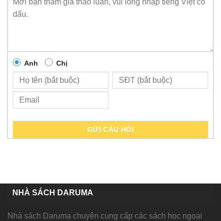
Anh
Chị
GỬI CÂU HỎI
NHÀ SÁCH DARUMA
Nhà sách Daruma chuyên cung cấp các sách học ngoại