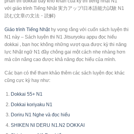
phần thi dokkai đầy khó khăn của kỳ thi tiếng nhật N1
với giáo trình Tiếng Nhật 実力アップ!日本語能力試験 N1
読む(文章の文法・読解)
Giáo trình Tiếng Nhật
hy vọng rằng với cuốn sách luyện thi
N1 này – Sách luyện thi N1 Jitsuryoku appu đọc hiểu
dokkai , bạn học không những vượt qua được kỳ thi năng
lực Nhật ngữ N1 đầy chông gai một cách nhẹ nhàng hơn
mà còn nâng cao được khả năng đọc hiểu của mình.
Các bạn có thể tham khảo thêm các sách luyện đọc khác
cũng cực kỳ hay như:
Dokkai 55+ N1
Dokkai koriyaku N1
Doriru N1 Nghe và đọc hiểu
SHIKEN NI DERU N1.N2 DOKKAI