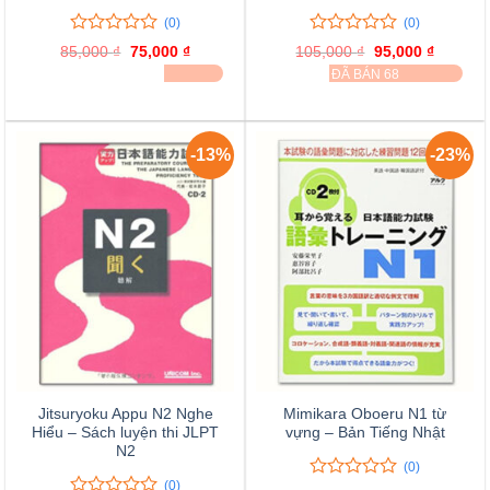
(0)
(0)
0
0
0
0
85,000
₫
Giá
75,000
₫
Giá
105,000
₫
Giá
95,000
₫
Giá
trên
trên
gốc
hiện
gốc
hiện
ĐÃ BÁN 30
ĐÃ BÁN 68
là:
tại
là:
tại
5
5
85,000 ₫.
là:
105,000 ₫.
là:
đánh
đánh
75,000 ₫.
95,000 
giá
giá
-13%
-23%
Jitsuryoku Appu N2 Nghe
Mimikara Oboeru N1 từ
Hiểu – Sách luyện thi JLPT
vựng – Bản Tiếng Nhật
N2
(0)
(0)