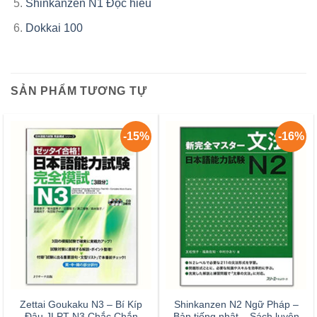
Shinkanzen N1 Đọc hiểu
Dokkai 100
SẢN PHẨM TƯƠNG TỰ
-15%
-16%
Zettai Goukaku N3 – Bí Kíp
Shinkanzen N2 Ngữ Pháp –
Đậu JLPT N3 Chắc Chắn
Bản tiếng nhật – Sách luyện