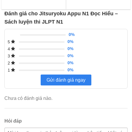
75,000 ₫.
85,000 ₫.
là:
đánh
75,000 ₫
giá
Đánh giá cho Jitsuryoku Appu N1 Đọc Hiểu –
Sách luyện thi JLPT N1
0%
0%
5
0%
4
0%
3
0%
2
0%
1
Gửi đánh giá ngay
Chưa có đánh giá nào.
Hỏi đáp