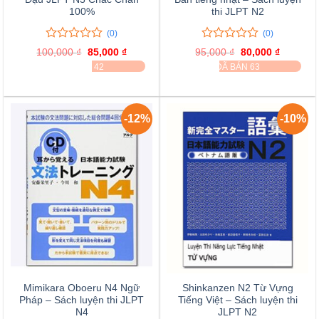
100%
thi JLPT N2
(0)
(0)
0
0
0
0
100,000
₫
Giá
85,000
₫
Giá
95,000
₫
Giá
80,000
₫
Giá
trên
trên
gốc
hiện
gốc
hiện
ĐÃ BÁN 42
ĐÃ BÁN 63
là:
tại
là:
tại
5
5
100,000 ₫.
là:
95,000 ₫.
là:
đánh
đánh
85,000 ₫.
80,000 ₫
giá
giá
-12%
-10%
Mimikara Oboeru N4 Ngữ
Shinkanzen N2 Từ Vựng
Pháp – Sách luyện thi JLPT
Tiếng Việt – Sách luyện thi
N4
JLPT N2