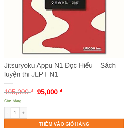
Jitsuryoku Appu N1 Đọc Hiểu – Sách
luyện thi JLPT N1
105,000
Giá
95,000
Giá
₫
₫
gốc
hiện
Còn hàng
là:
tại
Jitsuryoku Appu N1 Đọc Hiểu - Sách luyện thi JLPT N1 số lượn
105,000 ₫.
là:
95,000 ₫.
THÊM VÀO GIỎ HÀNG