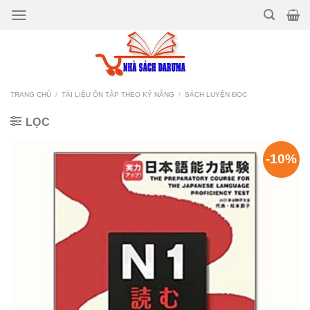
Bỏ
qua
nội
dung
TRANG CHỦ
/
TÀI LIỆU ÔN TẬP THEO KỸ NĂNG
/
SÁCH LUYỆN ĐỌC
LỌC
-10%