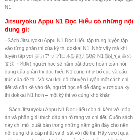
N1
Jitsuryoku Appu N1 Đọc Hiểu có những nội
dung gì:
–Sách Jitsuryoku Appu N1 Đọc Hiểu tập trung luyện tập
vào từng phần thi của kỳ thi dokkai N1. Nhờ vậy mà khi
luyện tập với 実力アップ!日本語能力試験 N1 読む(文章の
文法・読解) người học sẽ nắm bắt được hoàn toàn nội
dung của phần thi đọc hiểu N1 cũng như bố cục và cấu
trúc của đề thi. Và sau khi đã chuyện luyện một cách chi
tiết và cặn kẽ vào đề, người học sẽ dễ dàng vượt qua kỳ
thi dokkai N1 hơn – một kỳ thi vô cùng khó khăn
– Sách Jitsuryoku Appu N1 Đọc Hiểu còn đi kèm với đáp
án và phần giải thích đáp án rõ ràng và chi tiết. Cuốn sách
này chỉ mới xuất bản trong những năm gần đây cho nên
nội dung khá cập nhật và đi sát với đề thi. Hãy vượt qua