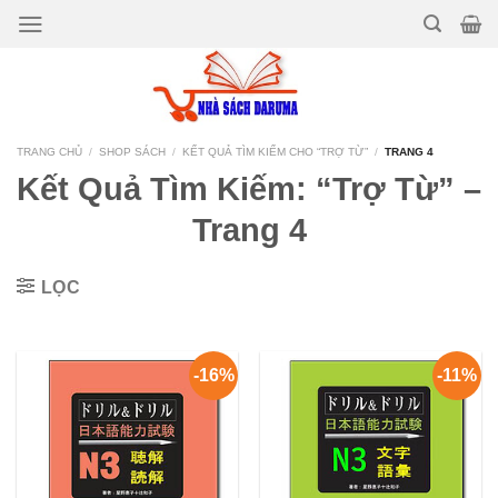
Bỏ
qua
nội
dung
TRANG CHỦ
/
SHOP SÁCH
/
KẾT QUẢ TÌM KIẾM CHO “TRỢ TỪ”
/
TRANG 4
Kết Quả Tìm Kiếm: “trợ Từ” –
Trang 4
LỌC
-16%
-11%