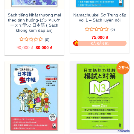
Sách tiếng Nhật thương mại
Namachuukei Sơ Trung cấp
theo tình huống-ビジネスケ
vol 1 – Sách luyện nói
ースで学ぶ 日本語 ( Sách
(0)
không kèm đáp án)
0
0
75,000
₫
(0)
trên
ĐÃ BÁN 91
5
0
0
90,000
₫
Giá
80,000
₫
Giá
đánh
trên
gốc
hiện
giá
là:
tại
5
90,000 ₫.
là:
đánh
80,000 ₫.
giá
-29%