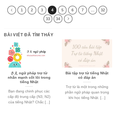
giá
1
2
3
4
5
6
7
…
32
33
34
BÀI VIẾT ĐÃ TÌM THẤY
さえ ngữ pháp trợ từ
Bài tập trợ từ tiếng Nhật
nhấn mạnh cốt lõi trong
có đáp án
tiếng Nhật
Trợ từ là một trong những
Bạn đang chinh phục các
phần ngữ pháp quan trọng
cấp độ trung cấp (N3, N2)
khi học tiếng Nhật. [...]
của tiếng Nhật? Chắc [...]