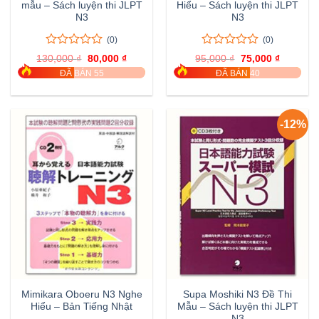
mẫu – Sách luyện thi JLPT
Hiểu – Sách luyện thi JLPT
N3
N3
(0)
(0)
0
0
0
0
130,000
₫
Giá
80,000
₫
Giá
95,000
₫
Giá
75,000
₫
Giá
trên
trên
gốc
hiện
gốc
hiện
ĐÃ BÁN 55
ĐÃ BÁN 40
là:
tại
là:
tại
5
5
130,000 ₫.
là:
95,000 ₫.
là:
đánh
đánh
80,000 ₫.
75,000 ₫
giá
giá
-12%
Mimikara Oboeru N3 Nghe
Supa Moshiki N3 Đề Thi
Hiểu – Bản Tiếng Nhật
Mẫu – Sách luyện thi JLPT
N3