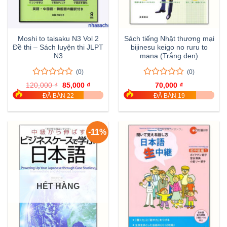
Moshi to taisaku N3 Vol 2
Sách tiếng Nhật thương mại
Đề thi – Sách luyện thi JLPT
bijinesu keigo no ruru to
N3
mana (Trắng đen)
(0)
(0)
0
0
0
0
120,000
₫
Giá
85,000
₫
Giá
70,000
₫
trên
trên
gốc
hiện
ĐÃ BÁN 22
ĐÃ BÁN 19
là:
tại
5
5
120,000 ₫.
là:
đánh
đánh
85,000 ₫.
giá
giá
-11%
HẾT HÀNG