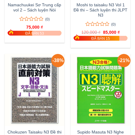
Namachuukei Sơ Trung cấp
Moshi to taisaku N3 Vol 1
vol 2 – Sách luyện Nói
Đề thi – Sách luyện thi JLPT
N3
(0)
(0)
0
0
75,000
₫
trên
0
0
120,000
₫
Giá
85,000
₫
Giá
ĐÃ BÁN 53
5
trên
gốc
hiện
ĐÃ BÁN 15
đánh
là:
tại
5
120,000 ₫.
là:
giá
đánh
85,000 
giá
-38%
-21%
Chokuzen Taisaku N3 Đề thi
Supido Masuta N3 Nghe