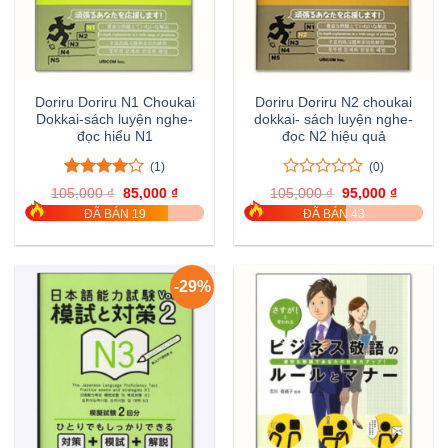
Doriru Doriru N1 Choukai
Doriru Doriru N2 choukai
Dokkai-sách luyện nghe-
dokkai- sách luyện nghe-
đọc hiểu N1
đọc N2 hiệu quả
(1)
(0)
4.00
1
trên
0
0
105,000
₫
Giá
85,000
₫
Giá
105,000
₫
Giá
95,000
₫
Giá
5
đánh
trên
gốc
hiện
gốc
hiện
ĐÃ BÁN 19
ĐÃ BÁN 43
là:
tại
là:
tại
giá
5
105,000 ₫.
là:
105,000 ₫.
là:
đánh
85,000 ₫.
95,000 
giá
-29%