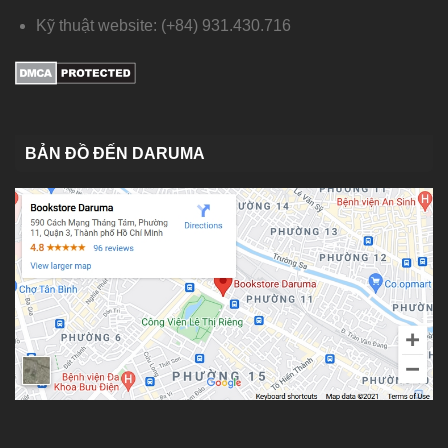
Kỹ thuật website: (+84) 931.430.716
BẢN ĐỒ ĐẾN DARUMA