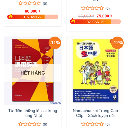
(0)
(0)
0
0
60,000
₫
trên
0
0
85,000
₫
Giá
75,000
₫
Giá
ĐÃ BÁN 27
5
trên
gốc
hiện
ĐÃ BÁN 19
đánh
là:
tại
5
85,000 ₫.
là:
giá
đánh
75,000 ₫
giá
-11%
-12%
HẾT HÀNG
Từ điển những lỗi sai trong
Namachuukei Trung Cao
tiếng Nhật
Cấp – Sách luyện nói
(0)
(0)