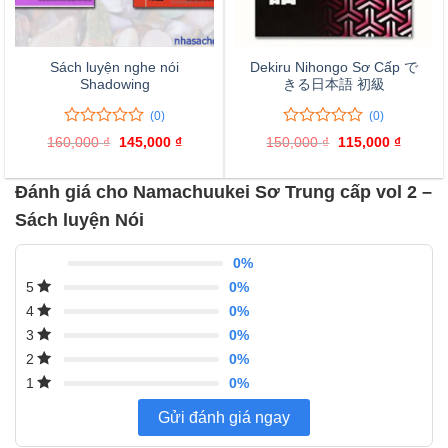
Sách luyện nghe nói
Dekiru Nihongo Sơ Cấp で
Shadowing
きる日本語 初級
(0)
(0)
0
0
0
0
160,000
₫
Giá
145,000
₫
Giá
150,000
₫
Giá
115,000
₫
Giá
trên
trên
gốc
hiện
gốc
hiện
là:
tại
là:
tại
5
5
160,000 ₫.
là:
150,000 ₫.
là:
đánh
đánh
Đánh giá cho Namachuukei Sơ Trung cấp vol 2 –
145,000 ₫.
115,000
giá
giá
Sách luyện Nói
0%
0%
5
0%
4
0%
3
0%
2
0%
1
Gửi đánh giá ngay