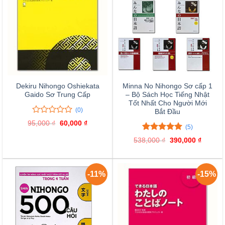
Dekiru Nihongo Oshiekata
Minna No Nihongo Sơ cấp 1
Gaido Sơ Trung Cấp
– Bộ Sách Học Tiếng Nhật
Tốt Nhất Cho Người Mới
(0)
Bắt Đầu
0
0
95,000
₫
Giá
60,000
₫
Giá
(5)
trên
gốc
hiện
là:
tại
5
5.00
5
trên 5
538,000
₫
Giá
390,000
₫
Giá
95,000 ₫.
là:
đánh
đánh giá
gốc
hiện
60,000 ₫.
giá
là:
tại
538,000 ₫.
là:
390,000
-11%
-15%