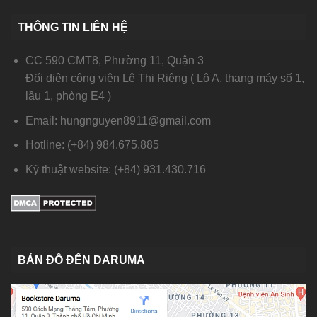
THÔNG TIN LIÊN HỆ
CC 590 CMT8, Phường 11, Quận 3
Đối diện công viên Lê Thị Riêng ( Lô A, thang máy số 1,
lầu 1, phòng E4 )
Email: hungnguyen8911@gmail.com
Hotline: (+84) 984.675.885
Kỹ thuật website: (+84) 931.430.716
BẢN ĐỒ ĐẾN DARUMA