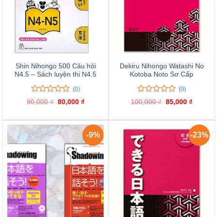
Shin Nihongo 500 Câu hỏi
Dekiru Nihongo Watashi No
N4.5 – Sách luyện thi N4.5
Kotoba Noto Sơ Cấp
(0)
(0)
0
0
0
0
90,000
₫
Giá
80,000
₫
Giá
100,000
₫
Giá
85,000
₫
Giá
trên
trên
gốc
hiện
gốc
hiện
là:
tại
là:
tại
5
5
90,000 ₫.
là:
100,000 ₫.
là:
đánh
đánh
80,000 ₫.
85,000 
giá
giá
-9%
-23%