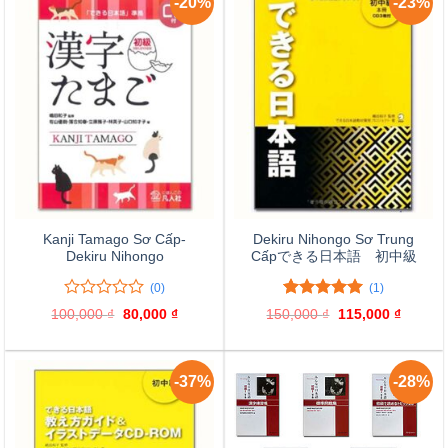
-20%
-23%
Kanji Tamago Sơ Cấp-
Dekiru Nihongo Sơ Trung
Dekiru Nihongo
Cấpできる日本語 初中級
(0)
(1)
0
0
5.00
1
trên 5
100,000
₫
Giá
80,000
₫
Giá
150,000
₫
Giá
115,000
₫
Giá
trên
đánh giá
gốc
hiện
gốc
hiện
là:
tại
là:
tại
5
100,000 ₫.
là:
150,000 ₫.
là:
đánh
80,000 ₫.
115,000
giá
-37%
-28%