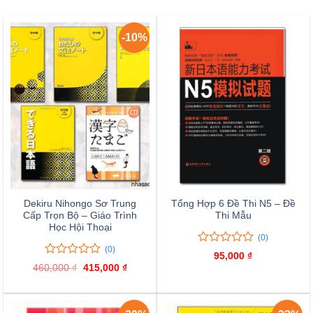
-10%
Dekiru Nihongo Sơ Trung
Tổng Hợp 6 Đề Thi N5 – Đề
Cấp Trọn Bộ – Giáo Trình
Thi Mẫu
Học Hội Thoại
(0)
(0)
0
0
95,000
₫
trên
0
0
460,000
₫
Giá
415,000
₫
Giá
5
trên
gốc
hiện
là:
tại
đánh
5
460,000 ₫.
là:
giá
đánh
415,000 ₫.
giá