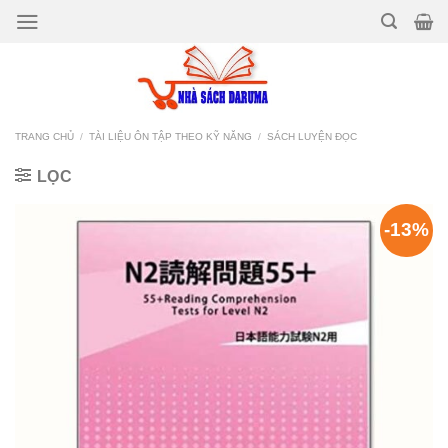
Bỏ
qua
nội
dung
TRANG CHỦ
/
TÀI LIỆU ÔN TẬP THEO KỸ NĂNG
/
SÁCH LUYỆN ĐỌC
LỌC
-13%