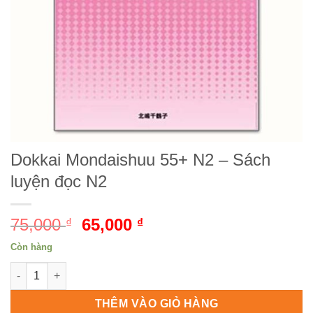
Dokkai Mondaishuu 55+ N2 – Sách
luyện đọc N2
75,000
Giá
65,000
Giá
₫
₫
gốc
hiện
Còn hàng
là:
tại
Dokkai Mondaishuu 55+ N2 - Sách luyện đọc N2 số lượng
75,000 ₫.
là:
65,000 ₫.
THÊM VÀO GIỎ HÀNG