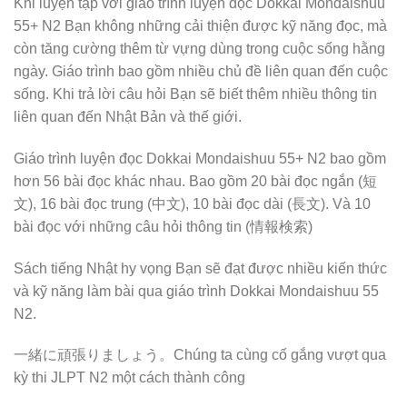
Khi luyện tập với giáo trình luyện đọc Dokkai Mondaishuu
55+ N2 Bạn không những cải thiện được kỹ năng đọc, mà
còn tăng cường thêm từ vựng dùng trong cuộc sống hằng
ngày. Giáo trình bao gồm nhiều chủ đề liên quan đến cuộc
sống. Khi trả lời câu hỏi Bạn sẽ biết thêm nhiều thông tin
liên quan đến Nhật Bản và thế giới.
Giáo trình luyện đọc Dokkai Mondaishuu 55+ N2 bao gồm
hơn 56 bài đọc khác nhau. Bao gồm 20 bài đọc ngắn (短
文), 16 bài đọc trung (中文), 10 bài đọc dài (長文). Và 10
bài đọc với những câu hỏi thông tin (情報検索)
Sách tiếng Nhật hy vọng Bạn sẽ đạt được nhiều kiến thức
và kỹ năng làm bài qua giáo trình Dokkai Mondaishuu 55
N2.
一緒に頑張りましょう。Chúng ta cùng cố gắng vượt qua
kỳ thi JLPT N2 một cách thành công