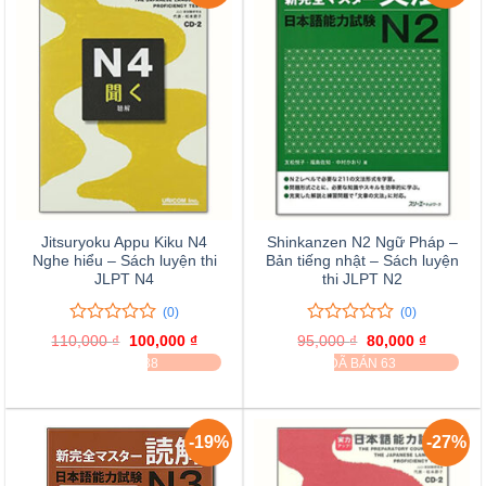
Jitsuryoku Appu Kiku N4
Shinkanzen N2 Ngữ Pháp –
Nghe hiểu – Sách luyện thi
Bản tiếng nhật – Sách luyện
JLPT N4
thi JLPT N2
(0)
(0)
0
0
0
0
110,000
₫
Giá
100,000
₫
Giá
95,000
₫
Giá
80,000
₫
Giá
trên
trên
gốc
hiện
gốc
hiện
ĐÃ BÁN 38
ĐÃ BÁN 63
là:
tại
là:
tại
5
5
110,000 ₫.
là:
95,000 ₫.
là:
đánh
đánh
100,000 ₫.
80,000 ₫
giá
giá
-19%
-27%