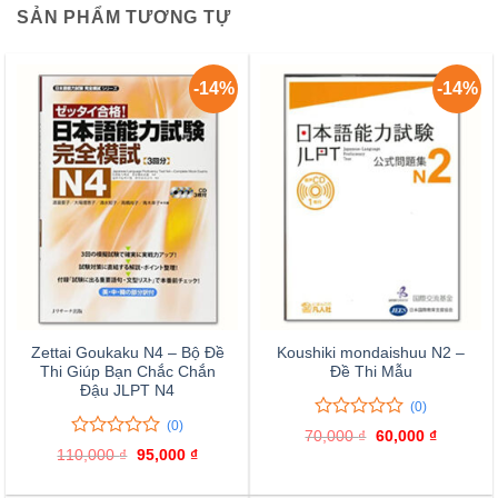
SẢN PHẨM TƯƠNG TỰ
-14%
-14%
Zettai Goukaku N4 – Bộ Đề
Koushiki mondaishuu N2 –
Thi Giúp Bạn Chắc Chắn
Đề Thi Mẫu
Đậu JLPT N4
(0)
(0)
0
0
70,000
₫
Giá
60,000
₫
Giá
trên
0
0
gốc
hiện
110,000
₫
Giá
95,000
₫
Giá
là:
tại
5
trên
gốc
hiện
70,000 ₫.
là:
là:
tại
đánh
5
60,000 ₫