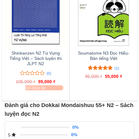
Shinkanzen N2 Từ Vựng
Soumatome N3 Đọc Hiểu-
Tiếng Việt – Sách luyện thi
Bản tiếng Việt
JLPT N2
(1)
(0)
5.00
1
trên 5
95,000
₫
Giá
55,000
₫
Giá
đánh giá
0
0
gốc
hiện
105,000
₫
Giá
95,000
₫
Giá
là:
tại
trên
gốc
hiện
ĐÃ BÁN 68
95,000 ₫.
là:
là:
tại
5
55,000 ₫
105,000 ₫.
là:
đánh
95,000 ₫.
giá
Đánh giá cho Dokkai Mondaishuu 55+ N2 – Sách
luyện đọc N2
0%
0%
5