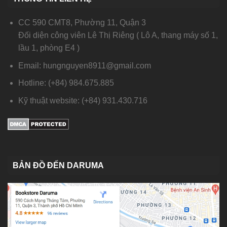
CC 590 CMT8, Phường 11, Quận 3
Đối diện công viên Lê Thị Riêng ( Lô A, thang máy số 1,
lầu 1, phòng E4 )
Email: hungnguyen8911@gmail.com
Hotline: (+84) 984.675.885
Kỹ thuật website: (+84) 931.430.716
BẢN ĐỒ ĐẾN DARUMA