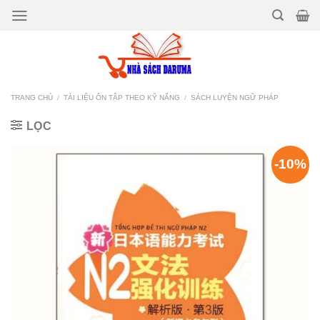
Bỏ
qua
nội
dung
TRANG CHỦ
/
TÀI LIỆU ÔN TẬP THEO KỸ NĂNG
/
SÁCH LUYỆN NGỮ PHÁP
LỌC
-10%