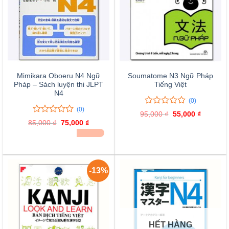
Mimikara Oboeru N4 Ngữ
Soumatome N3 Ngữ Pháp
Pháp – Sách luyện thi JLPT
Tiếng Việt
N4
(0)
(0)
0
0
95,000
₫
Giá
55,000
₫
Giá
trên
0
0
gốc
hiện
85,000
₫
Giá
75,000
₫
Giá
là:
tại
5
trên
gốc
hiện
ĐÃ BÁN 30
95,000 ₫.
là:
là:
tại
đánh
5
55,000 ₫
85,000 ₫.
là:
giá
đánh
75,000 ₫.
giá
-13%
HẾT HÀNG