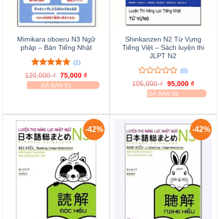
Mimikara oboeru N3 Ngữ
Shinkanzen N2 Từ Vựng
pháp – Bản Tiếng Nhật
Tiếng Việt – Sách luyện thi
JLPT N2
(1)
(0)
5.00
1
trên 5
120,000
₫
Giá
75,000
₫
Giá
đánh giá
0
0
gốc
hiện
105,000
₫
Giá
95,000
₫
Giá
ĐÃ BÁN 81
là:
tại
trên
gốc
hiện
ĐÃ BÁN 68
120,000 ₫.
là:
là:
tại
5
75,000 ₫.
105,000 ₫.
là:
đánh
95,000 
giá
-42%
-42%