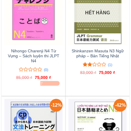
HẾT HÀNG
Nihongo Charenji N4 Từ
Shinkanzen Masuta N3 Ngữ
Vựng – Sách luyện thi JLPT
pháp – Bản Tiếng Nhật
N4
(1)
(0)
2.00
1
83,000
₫
Giá
75,000
₫
Giá
trên
0
0
gốc
hiện
85,000
₫
Giá
75,000
₫
Giá
là:
tại
5
trên
gốc
hiện
ĐÃ BÁN 37
83,000 ₫.
là:
là:
tại
đánh
5
75,000 ₫
85,000 ₫.
là:
giá
đánh
75,000 ₫.
giá
-12%
-42%