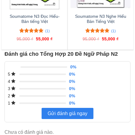
Soumatome N3 Đọc Hiểu-
Soumatome N3 Nghe Hiểu
Bản tiếng Việt
Bản Tiếng Việt
(1)
(1)
5.00
1
trên 5
5.00
1
trên 5
95,000
₫
Giá
55,000
₫
Giá
95,000
₫
Giá
55,000
₫
Giá
đánh giá
đánh giá
gốc
hiện
gốc
hiện
là:
tại
là:
tại
95,000 ₫.
là:
95,000 ₫.
là:
Đánh giá cho Tổng Hợp 20 Đề Ngữ Pháp N2
55,000 ₫.
55,000 ₫
0%
0%
5
0%
4
0%
3
0%
2
0%
1
Gửi đánh giá ngay
Chưa có đánh giá nào.