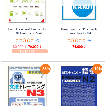
Kanji Look and Learn 512
Kanji masuta N4 – Sách
SGK Bản Tiếng Việt
luyện Hán tự N4
(0)
(0)
0
0
0
0
80,000
₫
Giá
70,000
₫
Giá
75,000
₫
trên
trên
gốc
hiện
ĐÃ BÁN 83
là:
tại
5
5
80,000 ₫.
là:
đánh
đánh
70,000 ₫.
giá
giá
-38%
-10%