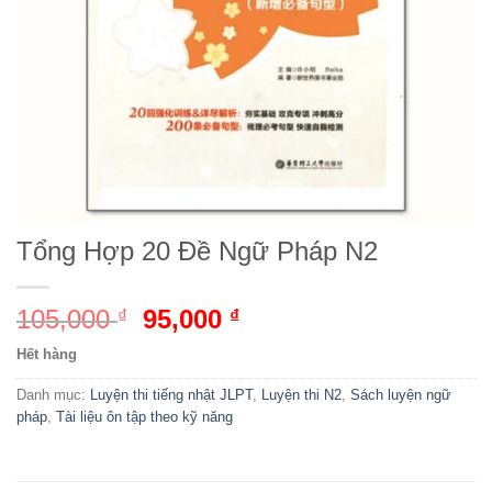
Tổng Hợp 20 Đề Ngữ Pháp N2
105,000
Giá
95,000
Giá
₫
₫
gốc
hiện
Hết hàng
là:
tại
105,000 ₫.
là:
Danh mục:
Luyện thi tiếng nhật JLPT
,
Luyện thi N2
,
Sách luyện ngữ
pháp
,
Tài liệu ôn tập theo kỹ năng
95,000 ₫.