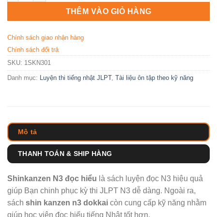
85,000 ₫.
THÊM VÀO GIỎ HÀNG
Chính sách giao nhận hàng
Chính sách đổi trả
SKU:
1SKN301
Danh mục:
Luyện thi tiếng nhật JLPT
,
Tài liệu ôn tập theo kỹ năng
Mô tả
THANH TOÁN & SHIP HÀNG
Shinkanzen N3 đọc hiểu
là sách luyện đọc N3 hiệu quả
giúp Bạn chinh phục kỳ thi JLPT N3 dễ dàng. Ngoài ra,
sách
shin kanzen n3 dokkai
còn cung cấp kỹ năng nhằm
giúp học viên đọc hiểu tiếng Nhật tốt hơn.