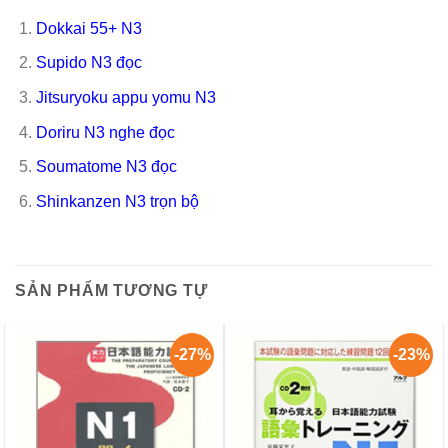
Dokkai 55+ N3
Supido N3 đọc
Jitsuryoku appu yomu N3
Doriru N3 nghe đọc
Soumatome N3 đọc
Shinkanzen N3 trọn bộ
SẢN PHẨM TƯƠNG TỰ
-27%
-23%