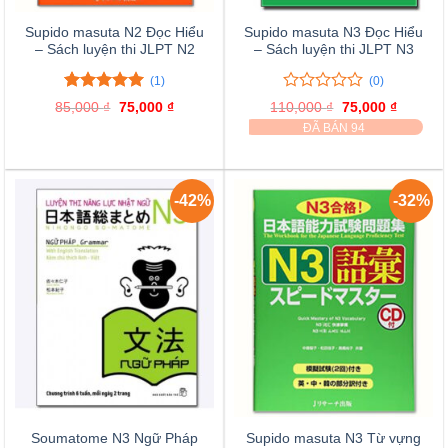
Supido masuta N2 Đọc Hiểu
Supido masuta N3 Đọc Hiểu
– Sách luyện thi JLPT N2
– Sách luyện thi JLPT N3
(1)
(0)
5.00
1
trên 5
0
0
85,000
₫
Giá
75,000
₫
Giá
110,000
₫
Giá
75,000
₫
Giá
đánh giá
trên
gốc
hiện
gốc
hiện
ĐÃ BÁN 94
là:
tại
là:
tại
5
85,000 ₫.
là:
110,000 ₫.
là:
đánh
75,000 ₫.
75,000 
giá
-42%
-32%
Soumatome N3 Ngữ Pháp
Supido masuta N3 Từ vựng