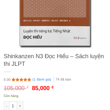
Shinkanzen N3 Đọc Hiểu – Sách luyện
thi JLPT
(
1
đánh giá)
74
đã bán
5.00
5.00
1
trên 5
105,000
Giá
85,000
Giá
₫
₫
đánh giá
gốc
hiện
Còn hàng
là:
tại
Shinkanzen N3 Đọc Hiểu - Sách luyện thi JLPT số lượng
105,000 ₫.
là: