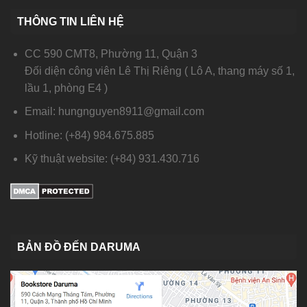
THÔNG TIN LIÊN HỆ
CC 590 CMT8, Phường 11, Quận 3
Đối diện công viên Lê Thị Riêng ( Lô A, thang máy số 1,
lầu 1, phòng E4 )
Email: hungnguyen8911@gmail.com
Hotline: (+84) 984.675.885
Kỹ thuật website: (+84) 931.430.716
BẢN ĐỒ ĐẾN DARUMA