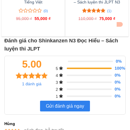
Tiếng Việt
– Sách luyện thi JLPT N3
(0)
(1)
0
0
5.00
1
trên 5
95,000
₫
Giá
55,000
₫
Giá
110,000
₫
Giá
75,000
₫
Giá
trên
đánh giá
gốc
hiện
gốc
hiện
ĐÃ BÁN 12
là:
tại
là:
tại
5
95,000 ₫.
là:
110,000 ₫.
là:
đánh
55,000 ₫.
75,000 
giá
Đánh giá cho Shinkanzen N3 Đọc Hiểu – Sách
luyện thi JLPT
5.00
0%
100%
5
0%
4
0%
3
1
đánh giá
1
5.00
trên 5
0%
2
dựa trên
0%
1
đánh giá
Gửi đánh giá ngay
Hùng