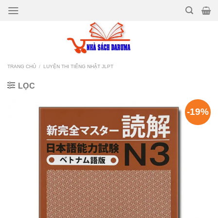
Bỏ
qua
nội
dung
TRANG CHỦ
/
LUYỆN THI TIẾNG NHẬT JLPT
LỌC
-19%