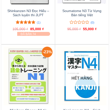
Shinkanzen N3 Đọc Hiểu –
Soumatome N3 Từ Vựng
Sách luyện thi JLPT
Bản tiếng Việt
(1)
(0)
5.00
1
trên 5
0
0
105,000
₫
Giá
85,000
₫
Giá
95,000
₫
Giá
55,000
₫
Giá
đánh giá
trên
gốc
hiện
gốc
hiện
ĐÃ BÁN 74
là:
tại
là:
tại
5
105,000 ₫.
là:
95,000 ₫.
là:
đánh
85,000 ₫.
55,000 ₫
giá
-23%
HẾT HÀNG