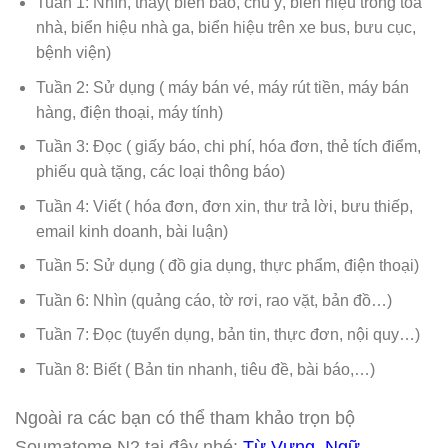
Tuần 1: Nhìn, thấy( biển báo, chú ý, biển hiệu trong tòa
nhà, biển hiệu nhà ga, biển hiệu trên xe bus, bưu cục,
bệnh viện)
Tuần 2: Sử dụng ( máy bán vé, máy rút tiền, máy bán
hàng, điện thoại, máy tính)
Tuần 3: Đọc ( giấy báo, chi phí, hóa đơn, thẻ tích điểm,
phiếu quà tặng, các loại thông báo)
Tuần 4: Viết ( hóa đơn, đơn xin, thư trả lời, bưu thiếp,
email kinh doanh, bài luận)
Tuần 5: Sử dụng ( đồ gia dụng, thực phẩm, điện thoại)
Tuần 6: Nhìn (quảng cáo, tờ rơi, rao vặt, bản đồ…)
Tuần 7: Đọc (tuyển dụng, bản tin, thực đơn, nội quy…)
Tuần 8: Biết ( Bản tin nhanh, tiêu đề, bài báo,…)
Ngoài ra các bạn có thể tham khảo trọn bộ
Soumatome N2 tại đây nhé:
Từ Vựng
,
Ngữ