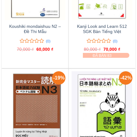
Koushiki mondaishuu N2 –
Kanji Look and Learn 512
Đề Thi Mẫu
SGK Bản Tiếng Việt
(0)
(0)
0
0
0
0
70,000
₫
Giá
60,000
₫
Giá
80,000
₫
Giá
70,000
₫
Giá
trên
trên
gốc
hiện
gốc
hiện
ĐÃ BÁN 83
là:
tại
là:
tại
5
5
70,000 ₫.
là:
80,000 ₫.
là:
đánh
đánh
60,000 ₫.
70,000 ₫
giá
giá
-19%
-42%