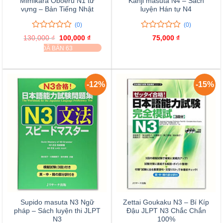
Mimikara Oboeru N1 từ
Kanji masuta N4 – Sách
vựng – Bản Tiếng Nhật
luyện Hán tự N4
(0)
(0)
0
0
0
0
130,000
₫
Giá
100,000
₫
Giá
75,000
₫
trên
trên
gốc
hiện
ĐÃ BÁN 63
là:
tại
5
5
130,000 ₫.
là:
đánh
đánh
100,000 ₫.
giá
giá
-12%
-15%
Supido masuta N3 Ngữ
Zettai Goukaku N3 – Bí Kíp
pháp – Sách luyện thi JLPT
Đậu JLPT N3 Chắc Chắn
N3
100%