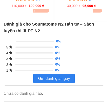
0
0
0
0
110,000
₫
Giá
100,000
₫
Giá
130,000
₫
Giá
95,000
₫
Giá
trên
trên
gốc
hiện
gốc
hiện
ĐÃ BÁN 38
ĐÃ BÁN 21
là:
tại
là:
tại
5
5
110,000 ₫.
là:
130,000 ₫.
là:
đánh
đánh
100,000 ₫.
95,000 
giá
giá
Đánh giá cho Soumatome N2 Hán tự – Sách
luyện thi JLPT N2
0%
0%
5
0%
4
0%
3
0%
2
0%
1
Gửi đánh giá ngay
Chưa có đánh giá nào.