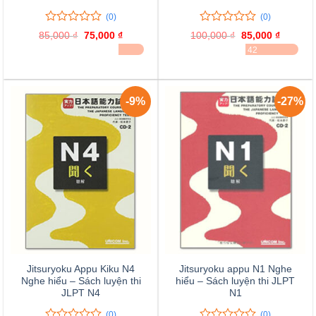
(0)
(0)
0
0
0
0
85,000
₫
Giá
75,000
₫
Giá
100,000
₫
Giá
85,000
₫
Giá
trên
trên
gốc
hiện
gốc
hiện
ĐÃ BÁN 20
ĐÃ BÁN 42
là:
tại
là:
tại
5
5
85,000 ₫.
là:
100,000 ₫.
là:
đánh
đánh
75,000 ₫.
85,000 
giá
giá
-9%
-27%
Jitsuryoku Appu Kiku N4
Jitsuryoku appu N1 Nghe
Nghe hiểu – Sách luyện thi
hiểu – Sách luyện thi JLPT
JLPT N4
N1
(0)
(0)