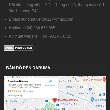
Đối diện công viên Lê Thị Riêng ( Lô A, thang máy số 1,
lầu 1, phòng E4 )
Email: hungnguyen8911@gmail.com
Hotline: (+84) 984.675.885
Kỹ thuật website: (+84) 931.430.716
BẢN ĐỒ ĐẾN DARUMA