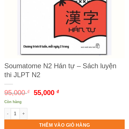
Soumatome N2 Hán tự – Sách luyện
thi JLPT N2
95,000
Giá
55,000
Giá
₫
₫
gốc
hiện
Còn hàng
là:
tại
Soumatome N2 Hán tự - Sách luyện thi JLPT N2 số lượng
95,000 ₫.
là:
55,000 ₫.
THÊM VÀO GIỎ HÀNG