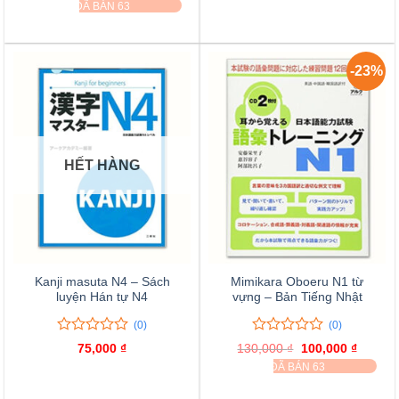
ĐÃ BÁN 63
120,000 ₫.
là:
là:
tại
đánh
5
85,000 
95,000 ₫.
là:
giá
đánh
80,000 ₫.
giá
-23%
HẾT HÀNG
Kanji masuta N4 – Sách
Mimikara Oboeru N1 từ
luyện Hán tự N4
vựng – Bản Tiếng Nhật
(0)
(0)
0
0
0
0
75,000
₫
130,000
₫
Giá
100,000
₫
Giá
trên
trên
gốc
hiện
ĐÃ BÁN 63
là:
tại
5
5
130,000 ₫.
là:
đánh
đánh
100,000