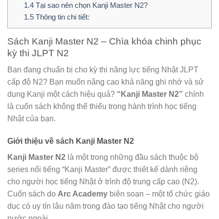
1.4
Tại sao nên chọn Kanji Master N2?
1.5
Thông tin chi tiết:
Sách Kanji Master N2 – Chìa khóa chinh phục
kỳ thi JLPT N2
Bạn đang chuẩn bị cho kỳ thi năng lực tiếng Nhật JLPT
cấp độ N2? Bạn muốn nâng cao khả năng ghi nhớ và sử
dụng Kanji một cách hiệu quả?
“Kanji Master N2”
chính
là cuốn sách không thể thiếu trong hành trình học tiếng
Nhật của bạn.
Giới thiệu về sách Kanji Master N2
Kanji Master N2
là một trong những đầu sách thuộc bộ
series nổi tiếng “Kanji Master” được thiết kế dành riêng
cho người học tiếng Nhật ở trình độ trung cấp cao (N2).
Cuốn sách do
Arc Academy
biên soạn – một tổ chức giáo
dục có uy tín lâu năm trong đào tạo tiếng Nhật cho người
nước ngoài.