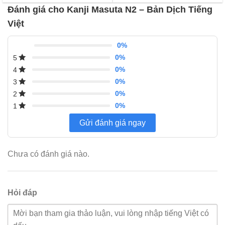
giá
giá
Đánh giá cho Kanji Masuta N2 – Bản Dịch Tiếng
Việt
0%
0%
5
0%
4
0%
3
0%
2
0%
1
Gửi đánh giá ngay
Chưa có đánh giá nào.
Hỏi đáp