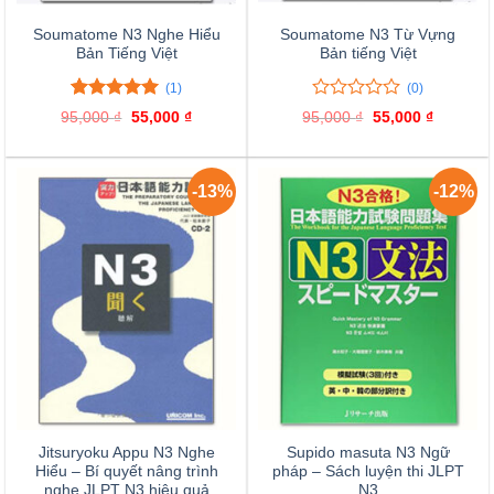
Soumatome N3 Nghe Hiểu
Soumatome N3 Từ Vựng
Bản Tiếng Việt
Bản tiếng Việt
(1)
(0)
5.00
1
trên 5
0
0
95,000
₫
Giá
55,000
₫
Giá
95,000
₫
Giá
55,000
₫
Giá
đánh giá
trên
gốc
hiện
gốc
hiện
là:
tại
là:
tại
5
95,000 ₫.
là:
95,000 ₫.
là:
đánh
55,000 ₫.
55,000 ₫
giá
-13%
-12%
Jitsuryoku Appu N3 Nghe
Supido masuta N3 Ngữ
Hiểu – Bí quyết nâng trình
pháp – Sách luyện thi JLPT
nghe JLPT N3 hiệu quả
N3