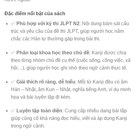
Đặc điểm nổi bật của sách
✅
Phù hợp với kỳ thi JLPT N2
: Nội dung bám sát cấu
trúc và yêu cầu của đề thi JLPT, giúp người học nắm
chắc các Hán tự thường gặp trong bài thi.
✅
Phân loại khoa học theo chủ đề
: Kanji được chia
theo từng nhóm chủ đề cụ thể (cuộc sống, công việc, xã
hội…), giúp người học ghi nhớ theo ngữ cảnh thực tế.
✅
Giải thích rõ ràng, dễ hiểu
: Mỗi từ Kanji đều có âm
Hán – Nhật, âm Kun – Nhật, nghĩa tiếng Anh, ví dụ minh
họa và bài luyện tập đi kèm.
✅
Luyện tập toàn diện
: Cung cấp nhiều dạng bài tập
giúp củng cố khả năng đọc hiểu, viết và áp dụng Kanji
trong ngữ cảnh.