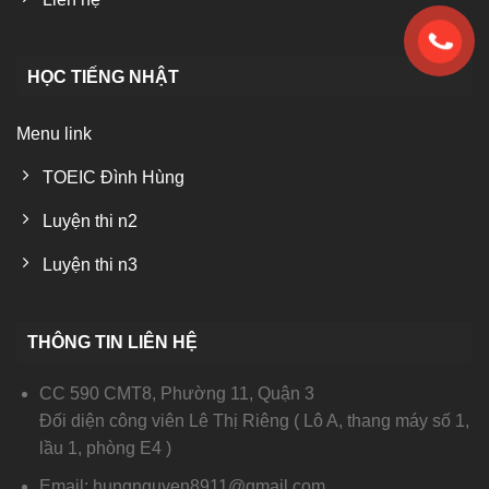
HỌC TIẾNG NHẬT
Menu link
TOEIC Đình Hùng
Luyện thi n2
Luyện thi n3
THÔNG TIN LIÊN HỆ
CC 590 CMT8, Phường 11, Quận 3
Đối diện công viên Lê Thị Riêng ( Lô A, thang máy số 1,
lầu 1, phòng E4 )
Email: hungnguyen8911@gmail.com