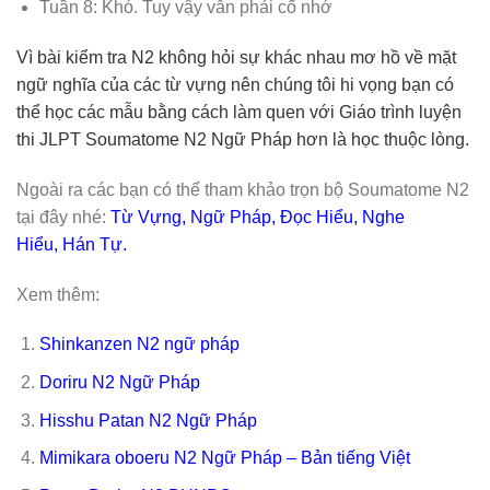
Tuần 8: Khó. Tuy vậy vẫn phải cố nhớ
Vì bài kiểm tra N2 không hỏi sự khác nhau mơ hồ về mặt
ngữ nghĩa của các từ vựng nên chúng tôi hi vọng bạn có
thể học các mẫu bằng cách làm quen với Giáo trình luyện
thi JLPT Soumatome N2 Ngữ Pháp hơn là học thuộc lòng.
Ngoài ra các bạn có thể tham khảo trọn bộ Soumatome N2
tại đây nhé:
Từ Vựng
,
Ngữ Pháp
,
Đọc Hiểu
,
Nghe
Hiểu
,
Hán Tự
.
Xem thêm:
Shinkanzen N2 ngữ pháp
Doriru N2 Ngữ Pháp
Hisshu Patan N2 Ngữ Pháp
Mimikara oboeru N2 Ngữ Pháp – Bản tiếng Việt