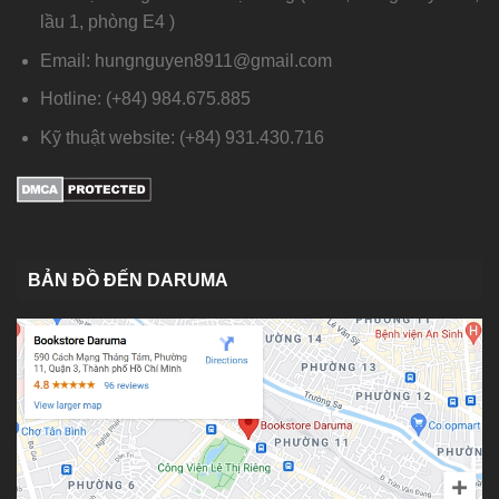
lầu 1, phòng E4 )
Email: hungnguyen8911@gmail.com
Hotline: (+84) 984.675.885
Kỹ thuật website: (+84) 931.430.716
BẢN ĐỒ ĐẾN DARUMA