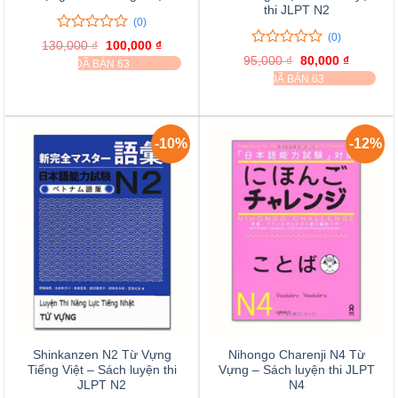
thi JLPT N2
(0)
(0)
0
0
130,000
₫
Giá
100,000
₫
Giá
trên
0
0
gốc
hiện
95,000
₫
Giá
80,000
₫
Giá
ĐÃ BÁN 63
là:
tại
5
trên
gốc
hiện
ĐÃ BÁN 63
130,000 ₫.
là:
đánh
là:
tại
5
100,000 ₫.
95,000 ₫.
là:
giá
đánh
80,000 ₫
giá
-10%
-12%
Shinkanzen N2 Từ Vựng
Nihongo Charenji N4 Từ
Tiếng Việt – Sách luyện thi
Vựng – Sách luyện thi JLPT
JLPT N2
N4