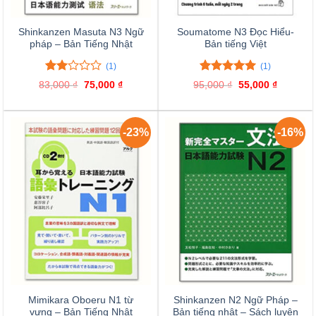
Shinkanzen Masuta N3 Ngữ
Soumatome N3 Đọc Hiểu-
pháp – Bản Tiếng Nhật
Bản tiếng Việt
(1)
(1)
2.00
1
5.00
1
trên 5
83,000
₫
Giá
75,000
₫
Giá
95,000
₫
Giá
55,000
₫
Giá
trên
đánh giá
gốc
hiện
gốc
hiện
là:
tại
là:
tại
5
83,000 ₫.
là:
95,000 ₫.
là:
đánh
75,000 ₫.
55,000 ₫
giá
-23%
-16%
Mimikara Oboeru N1 từ
Shinkanzen N2 Ngữ Pháp –
vựng – Bản Tiếng Nhật
Bản tiếng nhật – Sách luyện