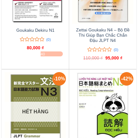
Zettai Goukaku N4 – Bộ Đề
Goukaku Dekiru N1
Thi Giúp Bạn Chắc Chắn
(0)
Đậu JLPT N4
0
0
80,000
₫
(0)
trên
ĐÃ BÁN 40
5
0
0
110,000
₫
Giá
95,000
₫
Giá
đánh
trên
gốc
hiện
giá
là:
tại
5
110,000 ₫.
là:
đánh
95,000 
giá
-10%
-42%
HẾT HÀNG