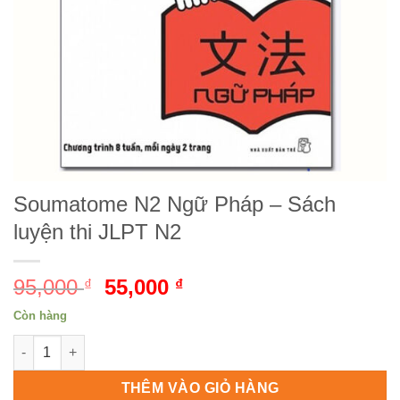
Soumatome N2 Ngữ Pháp – Sách
luyện thi JLPT N2
95,000
Giá
55,000
Giá
₫
₫
gốc
hiện
Còn hàng
là:
tại
Soumatome N2 Ngữ Pháp - Sách luyện thi JLPT N2 số lượng
95,000 ₫.
là:
55,000 ₫.
THÊM VÀO GIỎ HÀNG