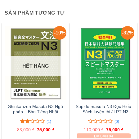
SẢN PHẨM TƯƠNG TỰ
-10%
-32%
HẾT HÀNG
Shinkanzen Masuta N3 Ngữ
Supido masuta N3 Đọc Hiểu
pháp – Bản Tiếng Nhật
– Sách luyện thi JLPT N3
(1)
(0)
2.00
1
0
0
83,000
₫
Giá
75,000
₫
Giá
110,000
₫
Giá
75,000
₫
Giá
trên
trên
gốc
hiện
gốc
hiện
ĐÃ BÁN 94
là:
tại
là:
tại
5
5