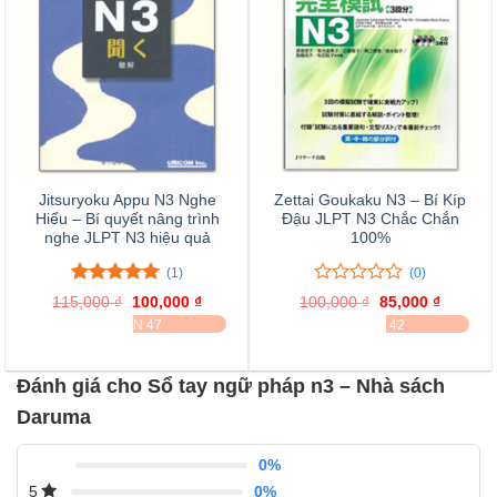
Jitsuryoku Appu N3 Nghe
Zettai Goukaku N3 – Bí Kíp
Hiểu – Bí quyết nâng trình
Đậu JLPT N3 Chắc Chắn
nghe JLPT N3 hiệu quả
100%
(1)
(0)
5.00
1
trên 5
0
0
115,000
₫
Giá
100,000
₫
Giá
100,000
₫
Giá
85,000
₫
Giá
đánh giá
trên
gốc
hiện
gốc
hiện
ĐÃ BÁN 47
ĐÃ BÁN 42
là:
tại
là:
tại
5
115,000 ₫.
là:
100,000 ₫.
là:
đánh
100,000 ₫.
85,000 
giá
Đánh giá cho Sổ tay ngữ pháp n3 – Nhà sách
Daruma
0%
0%
5