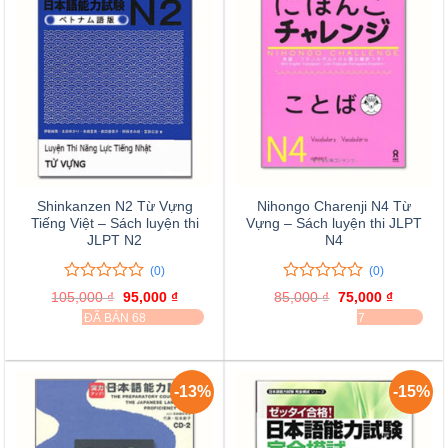
Shinkanzen N2 Từ Vựng
Nihongo Charenji N4 Từ
Tiếng Việt – Sách luyện thi
Vựng – Sách luyện thi JLPT
JLPT N2
N4
(0)
(0)
0
0
0
0
105,000
₫
Giá
95,000
₫
Giá
85,000
₫
Giá
75,000
₫
Giá
trên
trên
gốc
hiện
gốc
hiện
ĐÃ BÁN 68
ĐÃ BÁN 37
là:
tại
là:
tại
5
5
105,000 ₫.
là:
85,000 ₫.
là:
đánh
đánh
95,000 ₫.
75,000 ₫
giá
giá
-13%
-15%