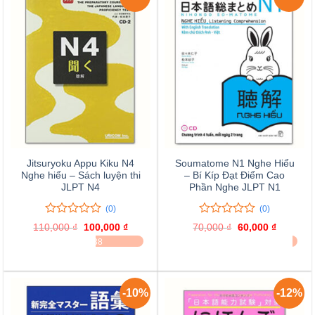
Jitsuryoku Appu Kiku N4
Soumatome N1 Nghe Hiểu
Nghe hiểu – Sách luyện thi
– Bí Kíp Đạt Điểm Cao
JLPT N4
Phần Nghe JLPT N1
(0)
(0)
0
0
0
0
110,000
₫
Giá
100,000
₫
Giá
70,000
₫
Giá
60,000
₫
Giá
trên
trên
gốc
hiện
gốc
hiện
ĐÃ BÁN 38
ĐÃ BÁN 4
là:
tại
là:
tại
5
5
110,000 ₫.
là:
70,000 ₫.
là:
đánh
đánh
100,000 ₫.
60,000 ₫
giá
giá
-10%
-12%