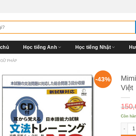
 chủ
Học tiếng Anh
Học tiếng Nhật
Hư
NGỮ PHÁP
Mimi
-43%
Việt
150
Còn hà
Mimika