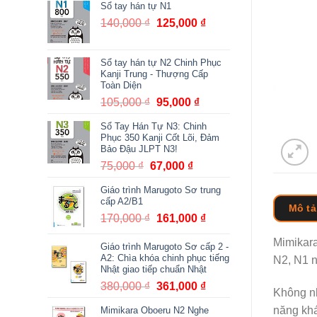
Sổ tay hán tự N1
140,000
₫
Giá
125,000
₫
Giá
gốc
hiện
là:
tại
Sổ tay hán tự N2 Chinh Phục
140,000 ₫.
là:
Kanji Trung - Thượng Cấp
125,000 ₫.
Toàn Diện
105,000
₫
Giá
95,000
₫
Giá
gốc
hiện
Sổ Tay Hán Tự N3: Chinh
là:
tại
Phục 350 Kanji Cốt Lõi, Đảm
105,000 ₫.
là:
Bảo Đậu JLPT N3!
95,000 ₫.
75,000
₫
Giá
67,000
₫
Giá
gốc
hiện
Giáo trình Marugoto Sơ trung
là:
tại
cấp A2/B1
Mô tả
75,000 ₫.
là:
170,000
₫
Giá
161,000
₫
Giá
67,000 ₫.
gốc
hiện
Mimika
Giáo trình Marugoto Sơ cấp 2 -
là:
tại
A2: Chìa khóa chinh phục tiếng
N2, N1 n
170,000 ₫.
là:
Nhật giao tiếp chuẩn Nhật
161,000 ₫.
380,000
₫
Giá
361,000
₫
Giá
Không nh
gốc
hiện
năng khá
Mimikara Oboeru N2 Nghe
là:
tại