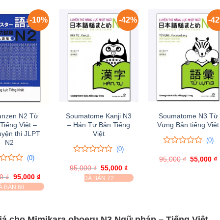
-10%
-42%
-4
anzen N2 Từ
Soumatome Kanji N3
Soumatome N3 Từ
Tiếng Việt –
– Hán Tự Bản Tiếng
Vựng Bản tiếng Việt
uyện thi JLPT
Việt
(0)
N2
(0)
0
0
(0)
95,000
trên
₫
Giá
55,000
₫
0
0
gốc
5
95,000
trên
₫
Giá
55,000
₫
Giá
là:
t
gốc
hiện
đánh
5
00
₫
Giá
95,000
₫
Giá
ĐÃ BÁN 72
95,000 ₫.
l
là:
tại
giá
gốc
hiện
đánh
Ã BÁN 68
95,000 ₫.
là:
là:
tại
giá
55,000 ₫.
105,000 ₫.
là:
95,000 ₫.
iá cho Mimikara oboeru N3 Ngữ pháp – Tiếng Việt