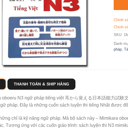
Chính s
Chính sá
SKU:
1
Danh m
pháp
,
Tà
THANH TOÁN & SHIP HÀNG
ra oboeru N3 ngữ pháp tiếng việt 耳から覚える日本語能力試験文
gữ pháp. Đây là những cuốn sách luyện thi tiếng Nhật được đô
ững chỉ là kỹ năng ngữ pháp. Mà bộ sách này – Mimikara oboer
c. Tương ứng với các cuốn giáo trình: sách luyện thi N3 mimik