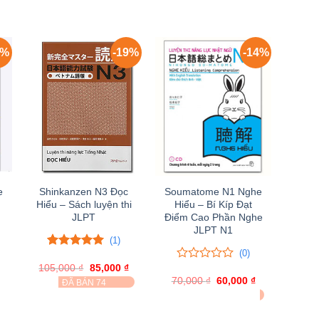
2%
-19%
-14%
e
Shinkanzen N3 Đọc
Soumatome N1 Nghe
Hiểu – Sách luyện thi
Hiểu – Bí Kíp Đạt
JLPT
Điểm Cao Phần Nghe
JLPT N1
(1)
(0)
Giá
5.00
1
trên 5
hiện
105,000
đánh giá
₫
Giá
85,000
₫
Giá
0
0
ại
gốc
hiện
70,000
trên
₫
Giá
60,000
₫
Giá
ĐÃ BÁN 74
à:
là:
tại
gốc
hiện
5
55,000 ₫.
ĐÃ BÁN 4
105,000 ₫.
là:
là:
tại
đánh
85,000 ₫.
70,000 ₫.
là:
giá