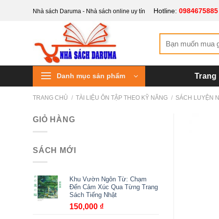
Bỏ
Hotline:
0984675885
Nhà sách Daruma - Nhà sách online uy tín
qua
nội
Tìm
dung
kiếm:
Danh mục sản phẩm
Trang
TRANG CHỦ
/
TÀI LIỆU ÔN TẬP THEO KỸ NĂNG
/
SÁCH LUYỆN 
GIỎ HÀNG
SÁCH MỚI
Khu Vườn Ngôn Từ: Chạm
Đến Cảm Xúc Qua Từng Trang
Sách Tiếng Nhật
150,000
₫