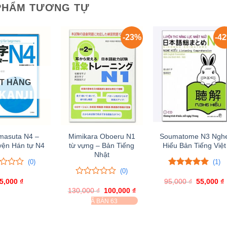
PHẨM TƯƠNG TỰ
-23%
-4
T HÀNG
 masuta N4 –
Mimikara Oboeru N1
Soumatome N3 Ngh
yện Hán tự N4
từ vựng – Bản Tiếng
Hiểu Bản Tiếng Việt
Nhật
(0)
(1)
(0)
5.00
1
trên 5
5,000
₫
95,000
đánh giá
₫
Giá
55,000
₫
0
0
gốc
130,000
trên
₫
Giá
100,000
₫
Giá
là:
t
gốc
hiện
5
ĐÃ BÁN 63
95,000 ₫.
l
là:
tại
đánh
130,000 ₫.
là:
giá
100,000 ₫.