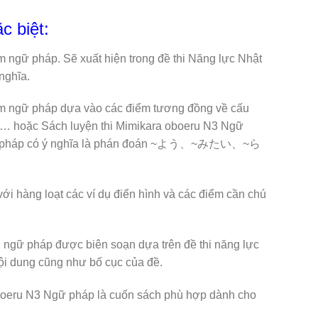
c biệt:
 ngữ pháp. Sẽ xuất hiện trong đề thi Năng lực Nhật
nghĩa.
iểm ngữ pháp dựa vào các điểm tương đồng về cấu
hoặc Sách luyện thi Mimikara oboeru N3 Ngữ
 ngữ pháp có ý nghĩa là phán đoán ~よう、~みたい、~ら
 với hàng loạt các ví dụ điển hình và các điểm cần chú
i ngữ pháp được biên soạn dựa trên đề thi năng lực
i dung cũng như bố cục của đề.
 oboeru N3 Ngữ pháp là cuốn sách phù hợp dành cho