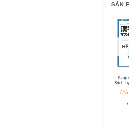
SẢN 
HẾ
Kanji
Sách lu
0
0
trên
7
5
đánh
giá