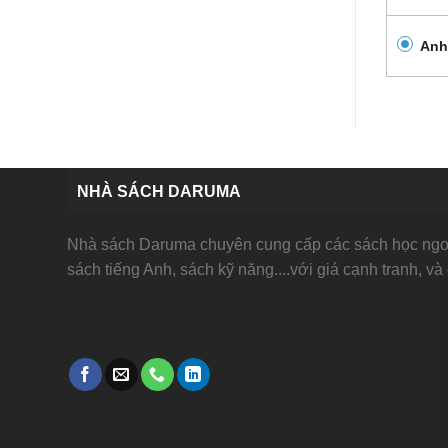
Anh
NHÀ SÁCH DARUMA
Nhà sách Daruma chuyên cung cấp các sách học ngoạ
sách tiếng Anh, sách kỹ năng....với giá cạnh tranh, và