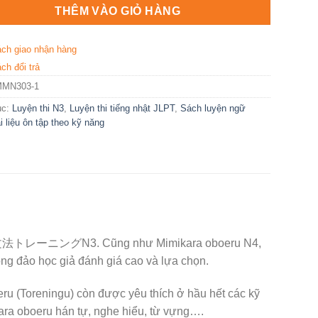
THÊM VÀO GIỎ HÀNG
ách giao nhận hàng
ch đổi trả
MMN303-1
ục:
Luyện thi N3
,
Luyện thi tiếng nhật JLPT
,
Sách luyện ngữ
i liệu ôn tập theo kỹ năng
法トレーニングN3. Cũng như Mimikara oboeru N4,
ng đảo học giả đánh giá cao và lựa chọn.
u (Toreningu) còn được yêu thích ở hầu hết các kỹ
ara oboeru hán tự, nghe hiểu, từ vựng….