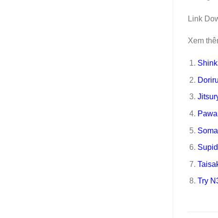
Link Dow
Xem thê
Shink
Dorir
Jitsu
Pawa
Soma
Supid
Taisa
Try N