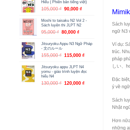
Hiểu ( Phiên bản tiếng việt)
380,000 ₫.
là:
105,000
₫
Giá
90,000
₫
Giá
Mimik
361,000 ₫.
gốc
hiện
Moshi to taisaku N2 Vol 2 -
là:
tại
Sách luy
Sách luyện thi JLPT N2
105,000 ₫.
là:
ngữ N3 v
95,000
₫
Giá
80,000
₫
Giá
90,000 ₫.
gốc
hiện
Jitsuryoku Appu N3 Ngữ Pháp
là:
tại
Ví dụ: S
- 文のルール
95,000 ₫.
là:
trúc. N
155,000
₫
Giá
115,000
₫
Giá
80,000 ₫.
pháp ph
gốc
hiện
しい、ho
Jitsuryoku appu JLPT N4
là:
tại
yomu - giáo trình luyện đọc
155,000 ₫.
là:
hiểu N4
Đặc biệt
115,000 ₫.
130,000
₫
Giá
120,000
₫
Giá
ý về ngữ
gốc
hiện
là:
tại
Sách luy
130,000 ₫.
là:
Nhật ngữ
120,000 ₫.
Hơn nữa,
những ai