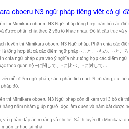
ara oboeru N3 ngữ pháp tiếng việt có gì đặ
ện thi Mimikara oboeru N3 Ngữ pháp tổng hợp toàn bộ các điểm
à được phân chia theo 2 yếu tố khác nhau. Đó là cấu trúc và ý 
ách luyện thi Mimikara oboeru N3 Ngữ pháp. Phân chia các đ
hư là tổng hợp tất cả các điểm ngữ pháp ~こと、~もの、~ところ… 
ân chia ngữ pháp dựa vào ý nghĩa như tổng hợp các điểm
ặc theo quan hệ ~に関して、~に比べ、~に対して….
, với mỗi điểm ngữ pháp, sách phân tích chi tiết, rõ ràng, cụ thể
 pháp đó.
ện thi Mimikara oboeru N3 Ngữ pháp còn đi kèm với 3 bộ đề th
 hằng năm nhằm giúp người đọc làm quen và nắm bắt được nộ
 với phần đáp án rõ ràng và chi tiết Sách luyện thi Mimikara
 muốn tự học tại nhà.