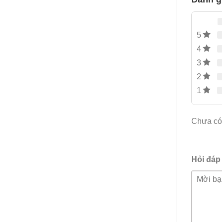
5
4
3
2
1
Chưa có 
Hỏi đáp