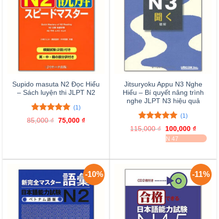
Supido masuta N2 Đọc Hiểu
Jitsuryoku Appu N3 Nghe
– Sách luyện thi JLPT N2
Hiểu – Bí quyết nâng trình
nghe JLPT N3 hiệu quả
(1)
(1)
5.00
1
trên 5
85,000
₫
Giá
75,000
₫
Giá
đánh giá
5.00
1
trên 5
gốc
hiện
115,000
₫
Giá
100,000
₫
Giá
là:
tại
đánh giá
gốc
hiện
ĐÃ BÁN 47
85,000 ₫.
là:
là:
tại
75,000 ₫.
115,000 ₫.
là:
100,000
-10%
-11%