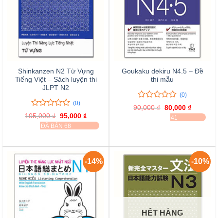
Shinkanzen N2 Từ Vựng
Goukaku dekiru N4.5 – Đề
Tiếng Việt – Sách luyện thi
thi mẫu
JLPT N2
(0)
(0)
0
0
90,000
₫
Giá
80,000
₫
Giá
trên
0
0
gốc
hiện
105,000
₫
Giá
95,000
₫
Giá
ĐÃ BÁN 41
là:
tại
5
trên
gốc
hiện
ĐÃ BÁN 68
90,000 ₫.
là:
là:
tại
đánh
5
80,000 ₫
105,000 ₫.
là:
giá
đánh
95,000 ₫.
giá
-14%
-10%
HẾT HÀNG