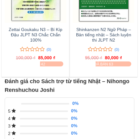
Zettai Goukaku N3 – Bí Kíp
Shinkanzen N2 Ngữ Pháp –
Đậu JLPT N3 Chắc Chắn
Bản tiếng nhật – Sách luyện
100%
thi JLPT N2
(0)
(0)
0
0
0
0
100,000
₫
Giá
85,000
₫
Giá
95,000
₫
Giá
80,000
₫
Giá
trên
trên
gốc
hiện
gốc
hiện
ĐÃ BÁN 42
ĐÃ BÁN 63
là:
tại
là:
tại
5
5
100,000 ₫.
là:
95,000 ₫.
là:
đánh
đánh
85,000 ₫.
80,000 ₫
giá
giá
Đánh giá cho Sách trợ từ tiếng Nhật – Nihongo
Renshuchou Joshi
0%
0%
5
0%
4
0%
3
0%
2