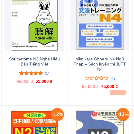
Soumatome N3 Nghe Hiểu
Mimikara Oboeru N4 Ngữ
Bản Tiếng Việt
Pháp – Sách luyện thi JLPT
N4
(1)
(0)
5.00
1
trên 5
95,000
₫
Giá
55,000
₫
Giá
đánh giá
0
0
gốc
hiện
85,000
₫
Giá
75,000
₫
Giá
là:
tại
trên
gốc
hiện
ĐÃ BÁN 30
95,000 ₫.
là:
là:
tại
5
55,000 ₫.
85,000 ₫.
là:
đánh
75,000 ₫
giá
-12%
-13%