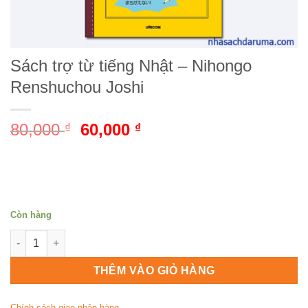
Sách trợ từ tiếng Nhật – Nihongo
Renshuchou Joshi
80,000
Giá
60,000
Giá
₫
₫
gốc
hiện
là:
tại
80,000 ₫.
là:
60,000 ₫.
Còn hàng
Sách trợ từ tiếng Nhật - Nihongo Renshuchou Joshi số lượng
THÊM VÀO GIỎ HÀNG
Chính sách giao nhận hàng