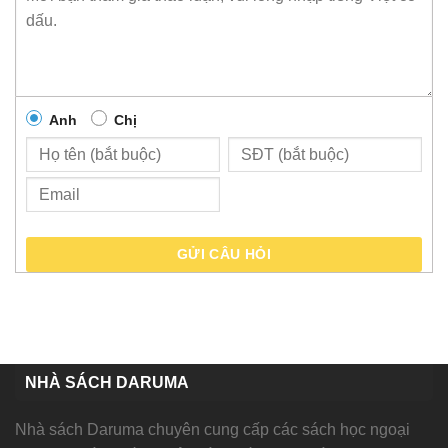
Anh
Chị
GỬI CÂU HỎI
NHÀ SÁCH DARUMA
Nhà sách Daruma chuyên cung cấp các sách học ngoại