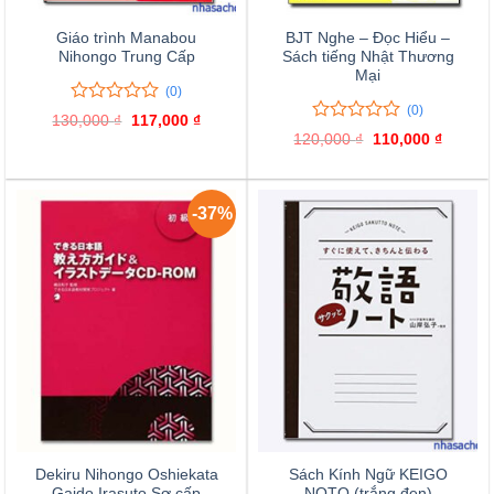
Giáo trình Manabou
BJT Nghe – Đọc Hiểu –
Nihongo Trung Cấp
Sách tiếng Nhật Thương
Mại
(0)
(0)
0
0
130,000
₫
Giá
117,000
₫
Giá
trên
0
0
gốc
hiện
120,000
₫
Giá
110,000
₫
Giá
là:
tại
5
trên
gốc
hiện
130,000 ₫.
là:
đánh
là:
tại
5
117,000 ₫.
120,000 ₫.
là:
giá
đánh
110,000
giá
-37%
Dekiru Nihongo Oshiekata
Sách Kính Ngữ KEIGO
Gaido Irasuto Sơ cấp
NOTO (trắng đen)