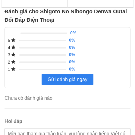
trên
trên
gốc
hiện
là:
tại
5
5
100,000 ₫.
là:
đánh
đánh
Đánh giá cho Shigoto No Nihongo Denwa Outai
85,000 ₫.
giá
giá
Đối Đáp Điện Thoại
0%
0%
5
0%
4
0%
3
0%
2
0%
1
Gửi đánh giá ngay
Chưa có đánh giá nào.
Hỏi đáp