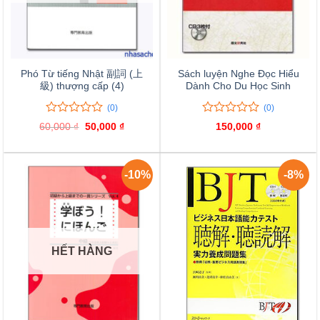
Phó Từ tiếng Nhật 副詞 (上
Sách luyện Nghe Đọc Hiểu
級) thượng cấp (4)
Dành Cho Du Học Sinh
(0)
(0)
0
0
0
0
60,000
₫
Giá
50,000
₫
Giá
150,000
₫
trên
trên
gốc
hiện
là:
tại
5
5
60,000 ₫.
là:
đánh
đánh
50,000 ₫.
giá
giá
-10%
-8%
HẾT HÀNG