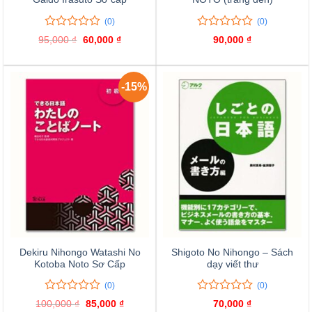
(0)
(0)
0
0
0
0
95,000
₫
Giá
60,000
₫
Giá
90,000
₫
trên
trên
gốc
hiện
là:
tại
5
5
95,000 ₫.
là:
đánh
đánh
60,000 ₫.
giá
giá
-15%
Dekiru Nihongo Watashi No
Shigoto No Nihongo – Sách
Kotoba Noto Sơ Cấp
dạy viết thư
(0)
(0)
0
0
0
0
100,000
₫
Giá
85,000
₫
Giá
70,000
₫