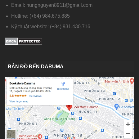
Email: hungnguyen8911@gmail.com
Hotline: (+84) 984.675.885
Kỹ thuật website: (+84) 931.430.716
BẢN ĐỒ ĐẾN DARUMA