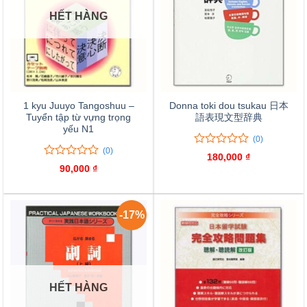
HẾT HÀNG
1 kyu Juuyo Tangoshuu –
Donna toki dou tsukau 日本
Tuyển tập từ vựng trọng
語表現文型辞典
yếu N1
(0)
(0)
0
0
180,000
₫
trên
0
0
90,000
₫
5
trên
đánh
5
giá
đánh
giá
-17%
HẾT HÀNG