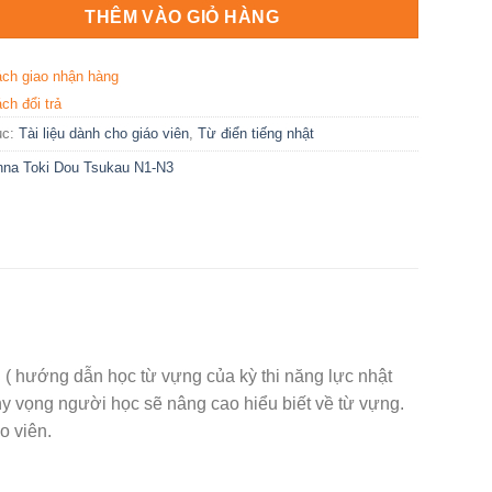
THÊM VÀO GIỎ HÀNG
ách giao nhận hàng
ch đổi trả
ục:
Tài liệu dành cho giáo viên
,
Từ điển tiếng nhật
nna Toki Dou Tsukau N1-N3
( hướng dẫn học từ vựng của kỳ thi năng lực nhật
hy vọng người học sẽ nâng cao hiểu biết về từ vựng.
o viên.