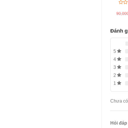
0
0
90,00
trên
5
đánh
giá
Đánh g
5
4
3
2
1
Chưa có 
Hỏi đáp