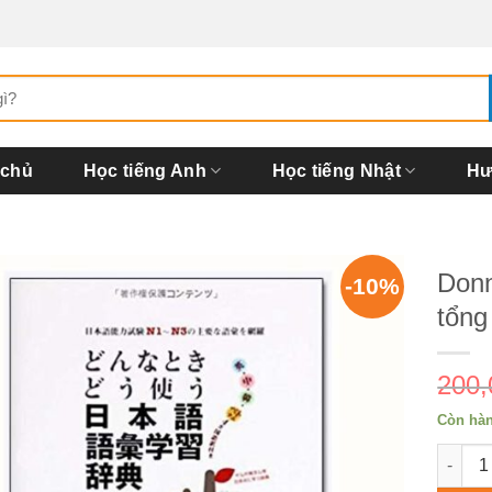
 chủ
Học tiếng Anh
Học tiếng Nhật
Hư
Donn
-10%
tổng
200
Còn hà
Donna 