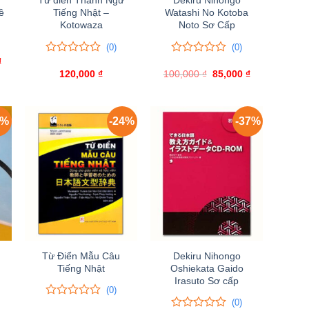
Từ điển Thành Ngữ
Dekiru Nihongo
ề
Tiếng Nhật –
Watashi No Kotoba
Kotowaza
Noto Sơ Cấp
(0)
(0)
₫
Giá
0
0
0
0
hiện
trên
120,000
₫
100,000
trên
₫
Giá
85,000
₫
Giá
tại
gốc
hiện
5
5
.
là:
là:
tại
đánh
đánh
195,000 ₫.
100,000 ₫.
là:
giá
giá
85,000 ₫.
4%
-24%
-37%
Từ Điển Mẫu Câu
Dekiru Nihongo
Tiếng Nhật
Oshiekata Gaido
Irasuto Sơ cấp
(0)
(0)
0
0