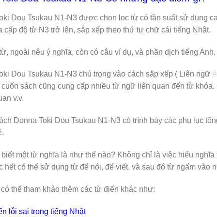
ki Dou Tsukau N1-N3 được chọn lọc từ có tần suất sử dụng cao
 cấp độ từ N3 trở lên, sắp xếp theo thứ tự chữ cái tiếng Nhật.
từ, ngoài nêu ý nghĩa, còn có câu ví dụ, và phần dịch tiếng Anh,
ki Dou Tsukau N1-N3 chú trọng vào cách sắp xếp ( Liên ngữ 
 cuốn sách cũng cung cấp nhiều từ ngữ liên quan đến từ khóa. C
uan v.v.
ách Donna Toki Dou Tsukau N1-N3 có trình bày các phụ lục tổn
.
 biết một từ nghĩa là như thế nào? Không chỉ là việc hiểu nghĩa 
ớc hết có thể sử dụng từ để nói, để viết, và sau đó từ ngấm vào 
có thể tham khảo thêm các từ điển khác như:
n lỗi sai trong tiếng Nhật