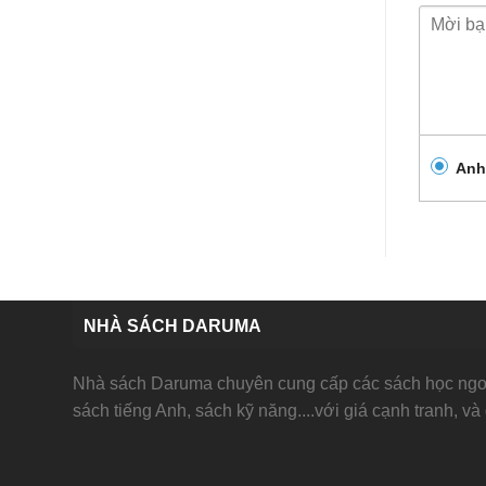
Anh
NHÀ SÁCH DARUMA
Nhà sách Daruma chuyên cung cấp các sách học ngoạ
sách tiếng Anh, sách kỹ năng....với giá cạnh tranh, và