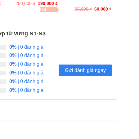
₫
Giá
250,000
trên
₫
Giá
190,000
₫
Giá
0
0
hiện
gốc
hiện
5
95,000
trên
₫
Giá
60,000
₫
Giá
ĐÃ BÁN 34
tại
là:
tại
đánh
gốc
hiện
5
.
là:
250,000 ₫.
là:
là:
tại
giá
đánh
300,000 ₫.
190,000 ₫.
95,000 ₫.
là:
giá
60,000 ₫.
ợp từ vựng N1-N3
0%
| 0 đánh giá
0%
| 0 đánh giá
0%
| 0 đánh giá
Gửi đánh giá ngay
0%
| 0 đánh giá
0%
| 0 đánh giá
0%
| 0 đánh giá