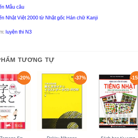
ển Mẫu câu
ển Nhật Việt 2000 từ Nhật gốc Hán chữ Kanji
m:
luyện thi N3
PHẨM TƯƠNG TỰ
-20%
-37%
-1