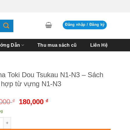
Đăng nhập / Đăng ký
ớng Dẫn
Thu mua sách cũ
Liên Hệ
a Toki Dou Tsukau N1-N3 – Sách
 hợp từ vựng N1-N3
,000
Giá
180,000
Giá
₫
₫
gốc
hiện
ng
là:
tại
Toki Dou Tsukau N1-N3 - Sách tổng hợp từ vựng N1-N3 số lượng
200,000 ₫.
là:
180,000 ₫.