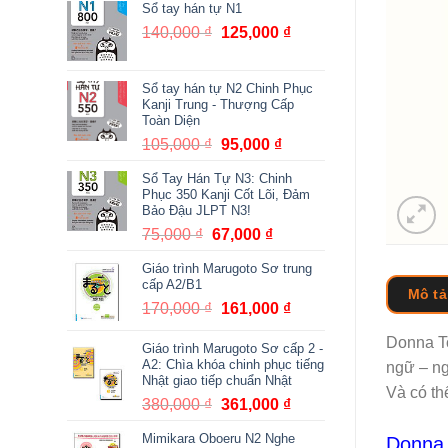
Sổ tay hán tự N1
140,000
₫
Giá
125,000
₫
Giá
gốc
hiện
là:
tại
Sổ tay hán tự N2 Chinh Phục
140,000 ₫.
là:
Kanji Trung - Thượng Cấp
125,000 ₫.
Toàn Diện
105,000
₫
Giá
95,000
₫
Giá
gốc
hiện
Sổ Tay Hán Tự N3: Chinh
là:
tại
Phục 350 Kanji Cốt Lõi, Đảm
105,000 ₫.
là:
Bảo Đậu JLPT N3!
95,000 ₫.
75,000
₫
Giá
67,000
₫
Giá
gốc
hiện
Giáo trình Marugoto Sơ trung
là:
tại
cấp A2/B1
Mô tả
75,000 ₫.
là:
170,000
₫
Giá
161,000
₫
Giá
67,000 ₫.
gốc
hiện
Donna To
Giáo trình Marugoto Sơ cấp 2 -
là:
tại
A2: Chìa khóa chinh phục tiếng
ngữ – ng
170,000 ₫.
là:
Nhật giao tiếp chuẩn Nhật
161,000 ₫.
Và có th
380,000
₫
Giá
361,000
₫
Giá
gốc
hiện
Mimikara Oboeru N2 Nghe
Donna 
là:
tại