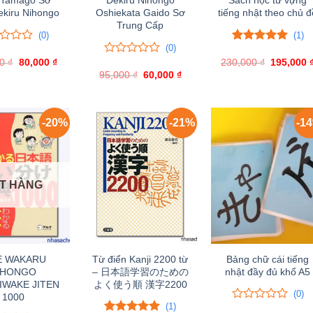
i Tamago Sơ
Dekiru Nihongo
Sách học từ vựng
ekiru Nihongo
Oshiekata Gaido Sơ
tiếng nhật theo chủ đ
Trung Cấp
(0)
(1)
(0)
5.00
1
trên 5
00
₫
Giá
80,000
₫
Giá
230,000
đánh giá
₫
Giá
195,000
0
0
gốc
hiện
gốc
95,000
trên
₫
Giá
60,000
₫
Giá
là:
tại
là:
gốc
hiện
5
100,000 ₫.
là:
230,000 ₫
là:
tại
đánh
80,000 ₫.
95,000 ₫.
là:
giá
60,000 ₫.
-20%
-21%
-1
T HÀNG
E WAKARU
Từ điển Kanji 2200 từ
Bảng chữ cái tiếng
IHONGO
– 日本語学習のための
nhật đầy đủ khổ A5
IWAKE JITEN
よく使う順 漢字2200
(0)
1000
(1)
0
0