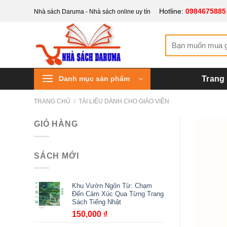
Bỏ
Hotline:
0984675885
Nhà sách Daruma - Nhà sách online uy tín
qua
nội
Tìm
dung
kiếm:
Danh mục sản phẩm
Trang
TRANG CHỦ
/
TÀI LIỆU DÀNH CHO GIÁO VIÊN
GIỎ HÀNG
SÁCH MỚI
Khu Vườn Ngôn Từ: Chạm
Đến Cảm Xúc Qua Từng Trang
Sách Tiếng Nhật
150,000
₫