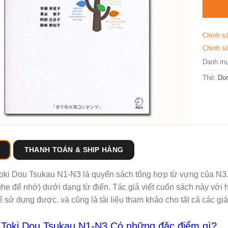
Chính s
Chính sá
Danh m
Thẻ:
Do
THANH TOÁN & SHIP HÀNG
ki Dou Tsukau N1-N3 là quyển sách tổng hợp từ vựng của N3. 
he để nhớ) dưới dạng từ điển. Tác giả viết cuốn sách này với 
ể sử dụng được. và cũng là tài liệu tham khảo cho tất cả các giá
Toki Dou Tsukau N1-N3 Có những đặc điểm gì?