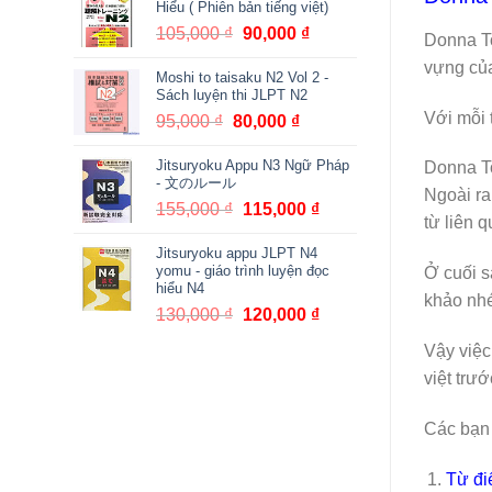
Hiểu ( Phiên bản tiếng việt)
380,000 ₫.
là:
105,000
₫
Giá
90,000
₫
Giá
Donna To
361,000 ₫.
gốc
hiện
vựng của
Moshi to taisaku N2 Vol 2 -
là:
tại
Sách luyện thi JLPT N2
105,000 ₫.
là:
Với mỗi 
95,000
₫
Giá
80,000
₫
Giá
90,000 ₫.
gốc
hiện
Jitsuryoku Appu N3 Ngữ Pháp
là:
tại
Donna To
- 文のルール
95,000 ₫.
là:
Ngoài ra
155,000
₫
Giá
115,000
₫
Giá
80,000 ₫.
từ liên q
gốc
hiện
Jitsuryoku appu JLPT N4
là:
tại
yomu - giáo trình luyện đọc
Ở cuối s
155,000 ₫.
là:
hiểu N4
khảo nhé
115,000 ₫.
130,000
₫
Giá
120,000
₫
Giá
gốc
hiện
Vậy việc
là:
tại
việt trư
130,000 ₫.
là:
120,000 ₫.
Các bạn 
Từ điể