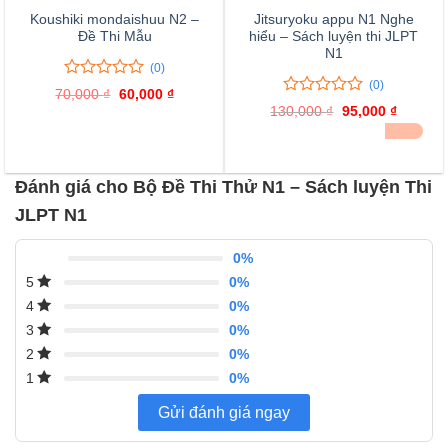
Koushiki mondaishuu N2 –
Jitsuryoku appu N1 Nghe
Đề Thi Mẫu
hiểu – Sách luyện thi JLPT
N1
(0)
(0)
0
0
70,000
₫
Giá
60,000
₫
Giá
trên
0
0
gốc
hiện
130,000
₫
Giá
95,000
₫
Giá
là:
tại
5
trên
gốc
hiện
ĐÃ BÁN 21
70,000 ₫.
là:
đánh
là:
tại
5
60,000 ₫.
130,000 ₫.
là:
giá
đánh
95,000 
giá
Đánh giá cho Bộ Đề Thi Thử N1 – Sách luyện Thi
JLPT N1
0%
0%
5
0%
4
0%
3
0%
2
0%
1
Gửi đánh giá ngay