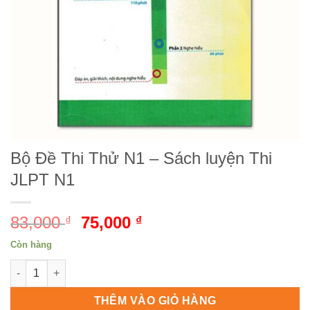
Bộ Đề Thi Thử N1 – Sách luyện Thi
JLPT N1
83,000
Giá
75,000
Giá
₫
₫
gốc
hiện
Còn hàng
là:
tại
Bộ Đề Thi Thử N1 - Sách luyện Thi JLPT N1 số lượng
83,000 ₫.
là:
75,000 ₫.
THÊM VÀO GIỎ HÀNG