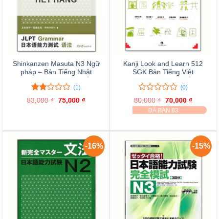
Shinkanzen Masuta N3 Ngữ
Kanji Look and Learn 512
pháp – Bản Tiếng Nhật
SGK Bản Tiếng Việt
(1)
(0)
2.00
1
0
0
83,000
₫
Giá
75,000
₫
Giá
80,000
₫
Giá
70,000
₫
Giá
trên
trên
gốc
hiện
gốc
hiện
ĐÃ BÁN 83
là:
tại
là:
tại
5
5
83,000 ₫.
là:
80,000 ₫.
là:
đánh
đánh
75,000 ₫.
70,000 ₫
giá
giá
-16%
-15%