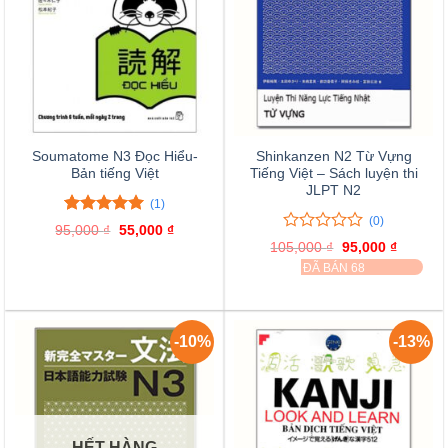
Soumatome N3 Đọc Hiểu-
Shinkanzen N2 Từ Vựng
Bản tiếng Việt
Tiếng Việt – Sách luyện thi
JLPT N2
(1)
(0)
5.00
1
trên 5
95,000
₫
Giá
55,000
₫
Giá
đánh giá
0
0
gốc
hiện
105,000
₫
Giá
95,000
₫
Giá
là:
tại
trên
gốc
hiện
ĐÃ BÁN 68
95,000 ₫.
là:
là:
tại
5
55,000 ₫.
105,000 ₫.
là:
đánh
95,000 
giá
-10%
-13%
HẾT HÀNG