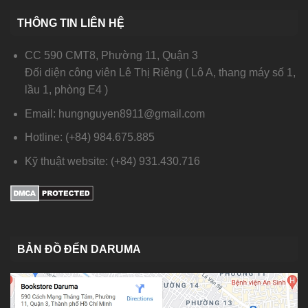
THÔNG TIN LIÊN HỆ
CC 590 CMT8, Phường 11, Quận 3
Đối diện công viên Lê Thị Riêng ( Lô A, thang máy số 1,
lầu 1, phòng E4 )
Email: hungnguyen8911@gmail.com
Hotline: (+84) 984.675.885
Kỹ thuật website: (+84) 931.430.716
BẢN ĐỒ ĐẾN DARUMA