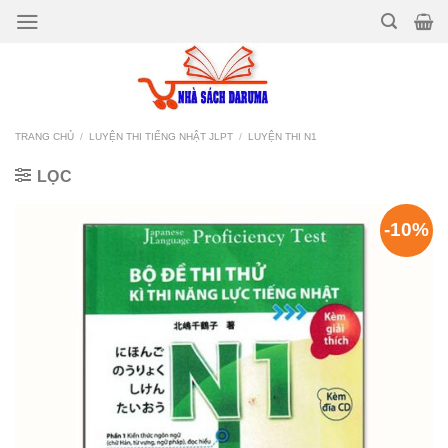
Bỏ
qua
nội
dung
TRANG CHỦ
/
LUYỆN THI TIẾNG NHẬT JLPT
/
LUYỆN THI N1
LỌC
-10%