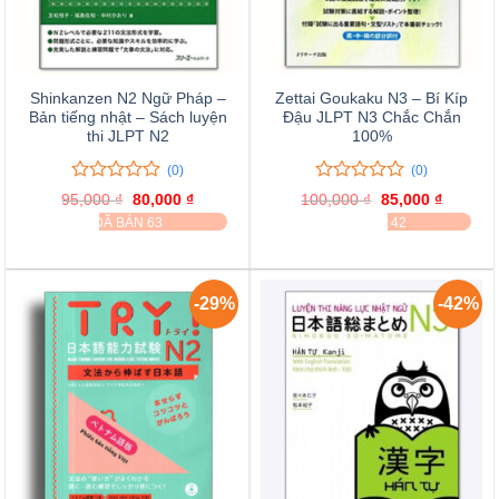
Shinkanzen N2 Ngữ Pháp –
Zettai Goukaku N3 – Bí Kíp
Bản tiếng nhật – Sách luyện
Đậu JLPT N3 Chắc Chắn
thi JLPT N2
100%
(0)
(0)
0
0
0
0
95,000
₫
Giá
80,000
₫
Giá
100,000
₫
Giá
85,000
₫
Giá
trên
trên
gốc
hiện
gốc
hiện
ĐÃ BÁN 63
ĐÃ BÁN 42
là:
tại
là:
tại
5
5
95,000 ₫.
là:
100,000 ₫.
là:
đánh
đánh
80,000 ₫.
85,000 
giá
giá
-29%
-42%