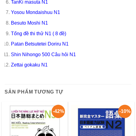
TanKi masuta N1
Yosou Mondaishuu N1
Besuto Moshi N1
Tổng đề thi thử N1 ( 8 đề)
Patan Betsutetei Doriru N1
Shin Nihongo 500 Câu hỏi N1
Zettai gokaku N1
SẢN PHẨM TƯƠNG TỰ
-42%
-10%