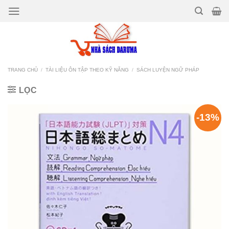
Bỏ
qua
nội
dung
TRANG CHỦ
/
TÀI LIỆU ÔN TẬP THEO KỸ NĂNG
/
SÁCH LUYỆN NGỮ PHÁP
LỌC
-13%