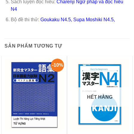
Sách luyện đọc hiểu:
Charenji Ngữ pháp và đọc hiểu
N4
Bộ đề thi thử:
Goukaku N4.5
,
Supa Moshiki N4.5,
SẢN PHẨM TƯƠNG TỰ
-10%
HẾT HÀNG