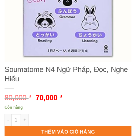
Soumatome N4 Ngữ Pháp, Đọc, Nghe
Hiểu
80,000
Giá
70,000
Giá
₫
₫
gốc
hiện
Còn hàng
là:
tại
Soumatome N4 Ngữ Pháp, Đọc, Nghe Hiểu số lượng
80,000 ₫.
là:
70,000 ₫.
THÊM VÀO GIỎ HÀNG