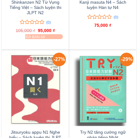
Shinkanzen N2 Từ Vựng
Kanji masuta N4 – Sách
Tiếng Việt – Sách luyện thi
luyện Hán tự N4
JLPT N2
(0)
(0)
0
0
75,000
₫
trên
0
0
105,000
₫
Giá
95,000
₫
Giá
5
trên
gốc
hiện
ĐÃ BÁN 68
là:
tại
đánh
5
105,000 ₫.
là:
giá
đánh
95,000 ₫.
giá
-27%
-29%
Jitsuryoku appu N1 Nghe
Try N2 tăng cường ngữ
hiểu – Sách luyện thi JLPT
pháp tiếng Nhật