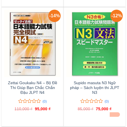
gốc
hiện
gốc
hiện
là:
tại
là:
tại
5
85,000 ₫.
là:
83,000 ₫.
là:
đánh
75,000 ₫.
75,000 ₫
giá
-14%
-12%
Zettai Goukaku N4 – Bộ Đề
Supido masuta N3 Ngữ
Thi Giúp Bạn Chắc Chắn
pháp – Sách luyện thi JLPT
Đậu JLPT N4
N3
(0)
(0)
0
0
0
0
110,000
₫
Giá
95,000
₫
Giá
85,000
₫
Giá
75,000
₫
Giá
trên
trên
gốc
hiện
gốc
hiện
ĐÃ BÁN 20
là:
tại
là:
tại
5
5
110,000 ₫.
là:
85,000 ₫.
là:
đánh
đánh
95,000 ₫.
75,000 ₫
giá
giá