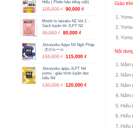
Hiểu ( Phiên bản tiếng việt)
Giáo trì
380,000 ₫.
là:
105,000
₫
Giá
90,000
₫
Giá
361,000 ₫.
gốc
hiện
Yomur
Moshi to taisaku N2 Vol 2 -
là:
tại
Sách luyện thi JLPT N2
Yomur
105,000 ₫.
là:
95,000
₫
Giá
80,000
₫
Giá
90,000 ₫.
Yomur
gốc
hiện
Jitsuryoku Appu N3 Ngữ Pháp
là:
tại
- 文のルール
Nội dung
95,000 ₫.
là:
155,000
₫
Giá
115,000
₫
Giá
80,000 ₫.
gốc
hiện
Nắm đ
Jitsuryoku appu JLPT N4
là:
tại
yomu - giáo trình luyện đọc
Nắm đ
155,000 ₫.
là:
hiểu N4
115,000 ₫.
130,000
₫
Giá
120,000
₫
Giá
Nắm 
gốc
hiện
Nắm đ
là:
tại
130,000 ₫.
là:
Hiểu 
120,000 ₫.
Hiểu 
Hiểu 