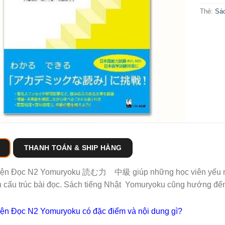
Thẻ:
Sá
THANH TOÁN & SHIP HÀNG
yện Đọc N2 Yomuryoku 読む力 中級 giúp những học viên yếu môn 
h cấu trúc bài đọc. Sách tiếng Nhật Yomuryoku cũng hướng đến
ện Đọc N2 Yomuryoku có đặc điểm và nội dung gì?