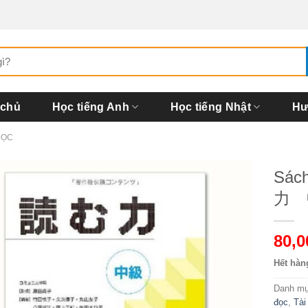
 chủ
Học tiếng Anh
Học tiếng Nhật
Hư
ĐỌC
Sác
力 
80,
Hết hàn
Danh m
đọc
,
Tài