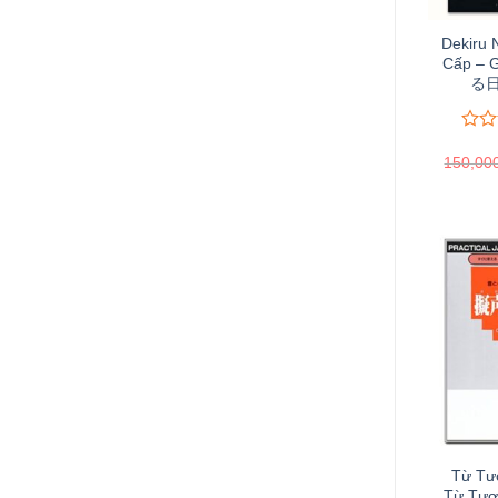
Dekiru 
Cấp – 
る日
0
0
150,00
trên
5
đánh
giá
Từ Tư
Từ Tượ