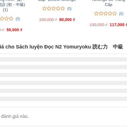
語 (初・中級)
Cấp
(0)
(1)
(0)
0
0
(0)
100,000
trên
₫
Giá
80,000
₫
Giá
0
0
gốc
hiện
5
130,000
trên
₫
Giá
117,000
là:
tại
đánh
gốc
5
0
₫
Giá
50,000
₫
Giá
100,000 ₫.
là:
là:
giá
gốc
hiện
đánh
80,000 ₫.
130,000 ₫
là:
tại
giá
60,000 ₫.
là:
50,000 ₫.
giá cho Sách luyện Đọc N2 Yomuryoku 読む力 中級
đánh giá nào.