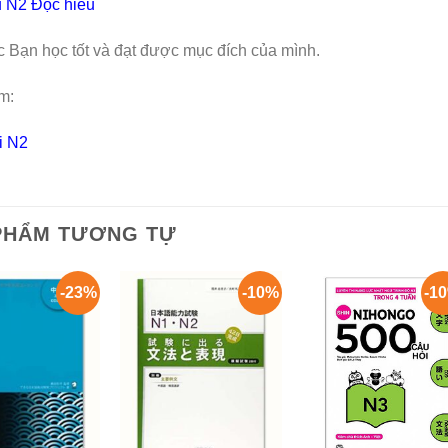
u N2 Đọc hiểu
 Bạn học tốt và đạt được mục đích của mình.
m:
i N2
PHẨM TƯƠNG TỰ
-23%
-10%
-1