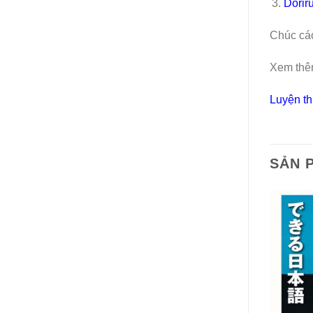
Dorir
Chúc các
Xem thê
Luyện th
SẢN 