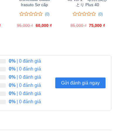
Irasuto Sơ cấp
とり Plus 40
(0)
(0)
0
0
0
0
₫
Giá
95,000
trên
₫
Giá
60,000
₫
Giá
85,000
trên
₫
Giá
75,000
₫
Giá
hiện
gốc
hiện
gốc
hiện
5
5
tại
là:
tại
là:
tại
đánh
đánh
.
là:
95,000 ₫.
là:
85,000 ₫.
là:
giá
giá
117,000 ₫.
60,000 ₫.
75,000 ₫.
0%
| 0 đánh giá
0%
| 0 đánh giá
0%
| 0 đánh giá
Gửi đánh giá ngay
0%
| 0 đánh giá
0%
| 0 đánh giá
0%
| 0 đánh giá