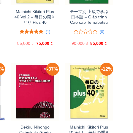
Mainichi Kikitori Plus
テーマ別 上級で学ぶ
40 Vol 2 – 毎日の聞き
日本語 – Giáo trình
とり Plus 40
Cao cấp Temabetsu
(1)
(0)
5.00
1
trên 5
0
0
Giá
85,000
đánh giá
₫
Giá
75,000
₫
Giá
90,000
trên
₫
Giá
85,000
₫
Giá
hiện
gốc
hiện
gốc
hiện
5
ại
là:
tại
là:
tại
đánh
à:
85,000 ₫.
là:
90,000 ₫.
là:
giá
81,000 ₫.
75,000 ₫.
85,000 ₫.
0%
-37%
-12%
Dekiru Nihongo
Mainichi Kikitori Plus
Oshiekata Gaido
40 Vol 1 – 毎日の聞き