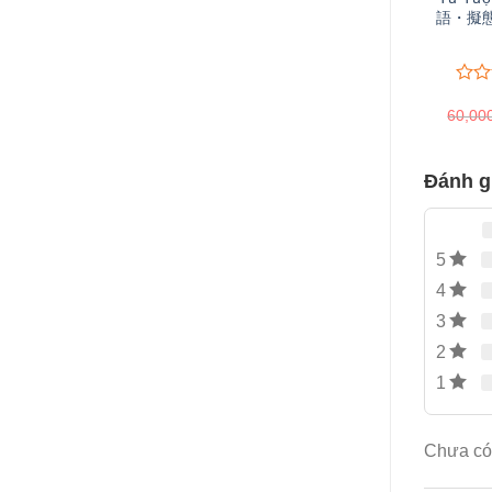
語・擬態
0
0
60,00
trên
5
đánh
giá
Đánh 
5
4
3
2
1
Chưa có 