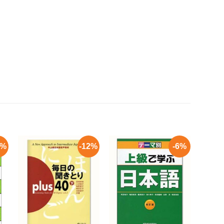
0%
-12%
-6%