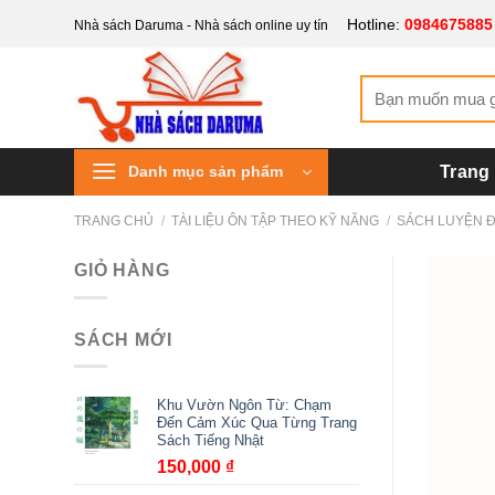
Bỏ
Hotline:
0984675885
Nhà sách Daruma - Nhà sách online uy tín
qua
nội
Tìm
dung
kiếm:
Danh mục sản phẩm
Trang
TRANG CHỦ
/
TÀI LIỆU ÔN TẬP THEO KỸ NĂNG
/
SÁCH LUYỆN 
GIỎ HÀNG
SÁCH MỚI
Khu Vườn Ngôn Từ: Chạm
Đến Cảm Xúc Qua Từng Trang
Sách Tiếng Nhật
150,000
₫