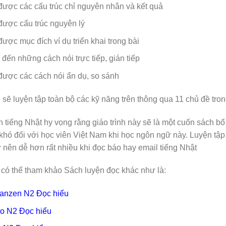
ược các cấu trúc chỉ nguyên nhân và kết quả
ược cấu trúc nguyên lý
được mục đích ví dụ triển khai trong bài
 đến những cách nói trực tiếp, gián tiếp
được các cách nói ẩn dụ, so sánh
 sẽ luyện tập toàn bộ các kỹ năng trên thông qua 11 chủ đề t
 tiếng Nhật hy vọng rằng giáo trình này sẽ là một cuốn sách bổ
khó đối với học viên Việt Nam khi học ngôn ngữ này. Luyện tập 
ở nên dễ hơn rất nhiều khi đọc báo hay email tiếng Nhật
có thể tham khảo Sách luyện đọc khác như là:
anzen N2 Đọc hiểu
o N2 Đọc hiểu