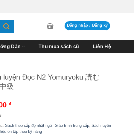
Đăng nhập / Đăng ký
ớng Dẫn
Thu mua sách cũ
Liên Hệ
h luyện Đọc N2 Yomuryoku 読む
中級
000
₫
g
ục:
Sách theo cấp độ nhật ngữ
,
Giáo trình trung cấp
,
Sách luyện
 liệu ôn tập theo kỹ năng