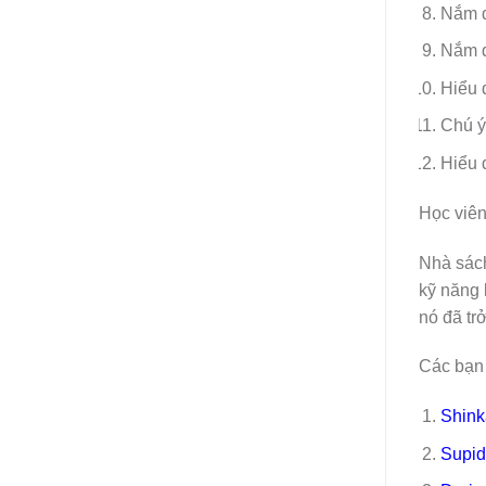
Nắm đ
Nắm đ
Hiểu 
Chú ý
Hiểu 
Học viên
Nhà sách
kỹ năng 
nó đã tr
Các bạn 
Shink
Supid