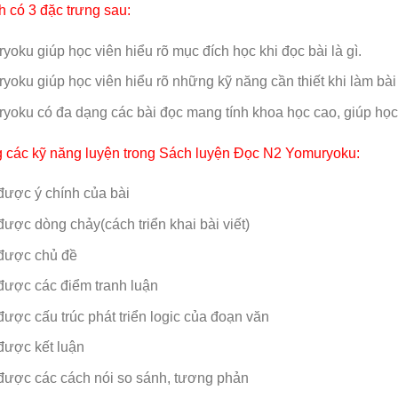
nh có 3 đặc trưng sau:
yoku giúp học viên hiểu rõ mục đích học khi đọc bài là gì.
yoku giúp học viên hiểu rõ những kỹ năng cần thiết khi làm bài
yoku có đa dạng các bài đọc mang tính khoa học cao, giúp học 
 các kỹ năng luyện trong Sách luyện Đọc N2 Yomuryoku:
ược ý chính của bài
ược dòng chảy(cách triển khai bài viết)
được chủ đề
ược các điểm tranh luận
được cấu trúc phát triển logic của đoạn văn
được kết luận
được các cách nói so sánh, tương phản