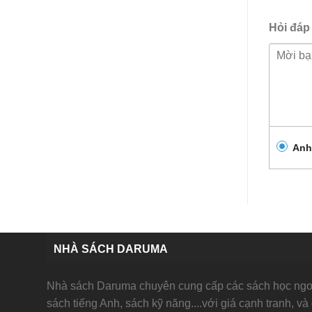
Hỏi đáp
Anh
NHÀ SÁCH DARUMA
Nhà sách Daruma chuyên cung cấp các sách học ngoạ
sách tiếng Anh, sách kỹ năng....với giá cạnh tranh, và