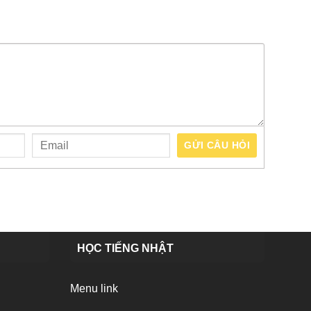
GỬI CÂU HỎI
HỌC TIẾNG NHẬT
Menu link