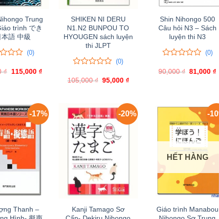
Nihongo Trung
SHIKEN NI DERU
Shin Nihongo 500
Giáo trình でき
N1.N2 BUNPOU TO
Câu hỏi N3 – Sách
本語 中級
HYOUGEN sách luyện
luyện thi N3
thi JLPT
(0)
(0)
(0)
0
0
0
₫
Giá
115,000
₫
Giá
90,000
trên
₫
Giá
81,000
₫
0
0
gốc
hiện
gốc
5
105,000
trên
₫
Giá
95,000
₫
Giá
là:
tại
là:
t
gốc
hiện
đánh
5
150,000 ₫.
là:
90,000 ₫.
l
là:
tại
giá
đánh
115,000 ₫.
105,000 ₫.
là:
giá
95,000 ₫.
-17%
-20%
-1
HẾT HÀNG
ợng Thanh –
Kanji Tamago Sơ
Giáo trình Manabou
ng Hình- 擬声
Cấp- Dekiru Nihongo
Nihongo Sơ Trung