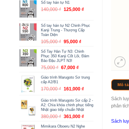
Sổ tay hán tự N1
140,000
₫
Giá
125,000
₫
Giá
gốc
hiện
là:
tại
Sổ tay hán tự N2 Chinh Phục
140,000 ₫.
là:
Kanji Trung - Thượng Cấp
125,000 ₫.
Toàn Diện
105,000
₫
Giá
95,000
₫
Giá
gốc
hiện
Sổ Tay Hán Tự N3: Chinh
là:
tại
Phục 350 Kanji Cốt Lõi, Đảm
105,000 ₫.
là:
Bảo Đậu JLPT N3!
95,000 ₫.
75,000
₫
Giá
67,000
₫
Giá
gốc
hiện
Giáo trình Marugoto Sơ trung
là:
tại
cấp A2/B1
Mô tả
75,000 ₫.
là:
170,000
₫
Giá
161,000
₫
Giá
67,000 ₫.
gốc
hiện
Sách lu
Giáo trình Marugoto Sơ cấp 2 -
là:
tại
A2: Chìa khóa chinh phục tiếng
phân tíc
170,000 ₫.
là:
Nhật giao tiếp chuẩn Nhật
161,000 ₫.
380,000
₫
Giá
361,000
₫
Giá
Sách luy
gốc
hiện
Mimikara Oboeru N2 Nghe
là:
tại