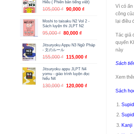
Hiểu ( Phiên bản tiếng việt)
380,000 ₫.
là:
Vì có ấn
105,000
₫
Giá
90,000
₫
Giá
361,000 ₫.
công của
gốc
hiện
lại điều
Moshi to taisaku N2 Vol 2 -
là:
tại
Sách luyện thi JLPT N2
105,000 ₫.
là:
95,000
₫
Giá
80,000
₫
Giá
90,000 ₫.
Tác giả 
gốc
hiện
quyển KP
Jitsuryoku Appu N3 Ngữ Pháp
là:
tại
này
- 文のルール
95,000 ₫.
là:
155,000
₫
Giá
115,000
₫
Giá
80,000 ₫.
gốc
hiện
Sách ti
Jitsuryoku appu JLPT N4
là:
tại
yomu - giáo trình luyện đọc
155,000 ₫.
là:
Xem thê
hiểu N4
115,000 ₫.
130,000
₫
Giá
120,000
₫
Giá
Sách học
gốc
hiện
là:
tại
Supid
130,000 ₫.
là:
120,000 ₫.
Supid
Kanji