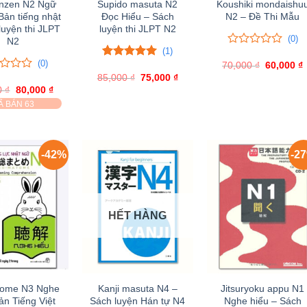
nzen N2 Ngữ
Supido masuta N2
Koushiki mondaishu
Bản tiếng nhật
Đọc Hiểu – Sách
N2 – Đề Thi Mẫu
luyện thi JLPT
luyện thi JLPT N2
(0)
N2
(1)
0
0
(0)
70,000
trên
₫
Giá
60,000
₫
5.00
1
trên 5
gốc
5
85,000
đánh giá
₫
Giá
75,000
₫
Giá
là:
t
gốc
hiện
đánh
0
₫
Giá
80,000
₫
Giá
70,000 ₫.
l
là:
tại
giá
gốc
hiện
Ã BÁN 63
85,000 ₫.
là:
là:
tại
75,000 ₫.
95,000 ₫.
là:
80,000 ₫.
-42%
-2
HẾT HÀNG
ome N3 Nghe
Kanji masuta N4 –
Jitsuryoku appu N1
ản Tiếng Việt
Sách luyện Hán tự N4
Nghe hiểu – Sách