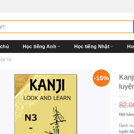
 chủ
Học tiếng Anh
Học tiếng Nhật
Hư
HÁN TỰ
Kanj
-15%
luyệ
82,
Hết hàn
Danh m
luyện há