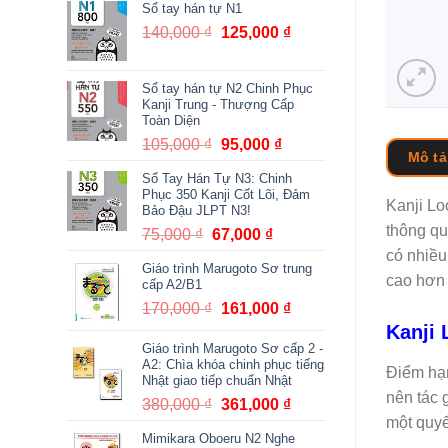
Sổ tay hán tự N1
140,000
₫
Giá
125,000
₫
Giá
gốc
hiện
là:
tại
Sổ tay hán tự N2 Chinh Phục
140,000 ₫.
là:
Kanji Trung - Thượng Cấp
125,000 ₫.
Toàn Diện
105,000
₫
Giá
95,000
₫
Giá
Mô tả
gốc
hiện
Sổ Tay Hán Tự N3: Chinh
là:
tại
Phục 350 Kanji Cốt Lõi, Đảm
Kanji Lo
105,000 ₫.
là:
Bảo Đậu JLPT N3!
95,000 ₫.
thông qu
75,000
₫
Giá
67,000
₫
Giá
gốc
hiện
có nhiều
Giáo trình Marugoto Sơ trung
là:
tại
cao hơn 
cấp A2/B1
75,000 ₫.
là:
170,000
₫
Giá
161,000
₫
Giá
67,000 ₫.
gốc
hiện
Kanji 
Giáo trình Marugoto Sơ cấp 2 -
là:
tại
A2: Chìa khóa chinh phục tiếng
170,000 ₫.
là:
Điểm hạn
Nhật giao tiếp chuẩn Nhật
161,000 ₫.
nên tác 
380,000
₫
Giá
361,000
₫
Giá
một quyể
gốc
hiện
Mimikara Oboeru N2 Nghe
là:
tại