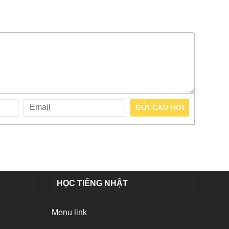
GỬI CÂU HỎI
HỌC TIẾNG NHẬT
Menu link