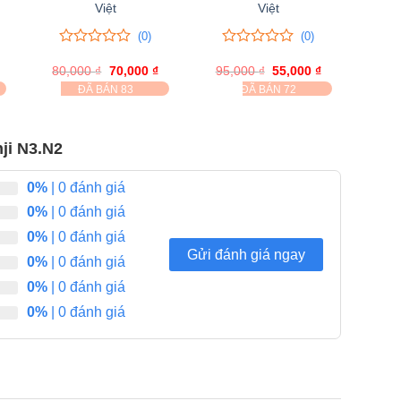
Việt
Việt
(0)
(0)
0
0
0
0
Giá
80,000
trên
₫
Giá
70,000
₫
Giá
95,000
trên
₫
Giá
55,000
₫
Giá
hiện
gốc
hiện
gốc
hiện
5
5
ĐÃ BÁN 83
ĐÃ BÁN 72
tại
là:
tại
là:
tại
đánh
đánh
₫.
là:
80,000 ₫.
là:
95,000 ₫.
là:
giá
giá
95,000 ₫.
70,000 ₫.
55,000 ₫.
ji N3.N2
0%
| 0 đánh giá
0%
| 0 đánh giá
0%
| 0 đánh giá
Gửi đánh giá ngay
0%
| 0 đánh giá
0%
| 0 đánh giá
0%
| 0 đánh giá