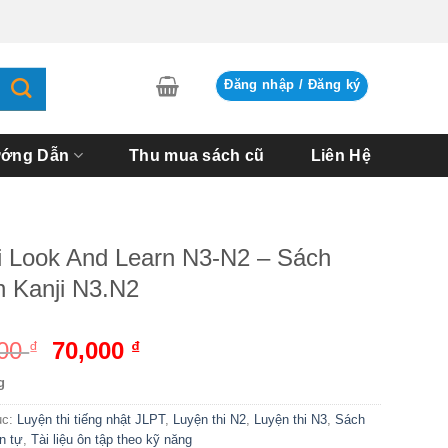
Đăng nhập / Đăng ký
ớng Dẫn
Thu mua sách cũ
Liên Hệ
i Look And Learn N3-N2 – Sách
n Kanji N3.N2
000
Giá
70,000
Giá
₫
₫
gốc
hiện
g
là:
tại
82,000 ₫.
là:
ục:
Luyện thi tiếng nhật JLPT
,
Luyện thi N2
,
Luyện thi N3
,
Sách
n tự
,
Tài liệu ôn tập theo kỹ năng
70,000 ₫.