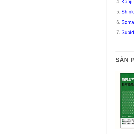
Kanji
Shink
Soma
Supid
SẢN 