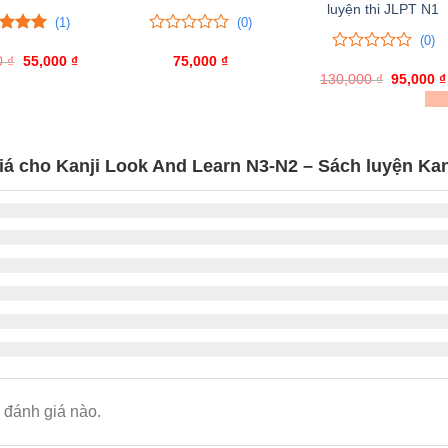
luyện thi JLPT N1
(1)
(0)
(0)
trên 5
0
0
0
 giá
₫
Giá
55,000
₫
Giá
trên
75,000
₫
0
0
gốc
hiện
5
130,000
trên
₫
Giá
95,000
₫
là:
tại
đánh
gốc
5
ĐÃ BÁN 21
95,000 ₫.
là:
là:
giá
đánh
55,000 ₫.
130,000 
giá
iá cho Kanji Look And Learn N3-N2 – Sách luyện Kan
đánh giá nào.