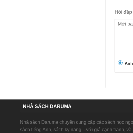
Hỏi đáp
Anh
NHÀ SÁCH DARUMA
Nhà sách Daruma chuyên cung cấp các sách học ngoạ
sách tiếng Anh, sách kỹ năng....với giá cạnh tranh, và