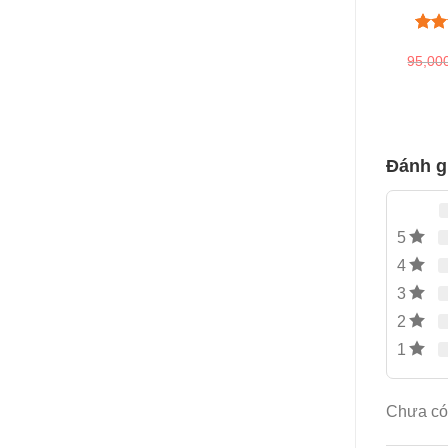
5.00
1
95,00
đánh
Đánh g
5
4
3
2
1
Chưa có 