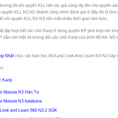
 tượng tốt với quyển KLL nên tác giả cũng lấy tên cho quyển sác
 quyển KLL N2-N1 (thành công mình đánh giá ở đây đó là làm đ
 đó với quyển KLL N2-N3 nên mất nhiều thời gian làm hơn.
đã tập hợp hết các chữ Kanji ở trong quyển KP phù hợp với trìn
 vẫn còn một số tương đối các chữ Kanji của trình độ N4- N5 m
ếng Nhật
chúc các bạn học tốt.Kanji Look And Learn N3-N2 này 
m:
 Kanji
o Masuta N3 Hán Tự
o Masuta N3 katakana
 Look and Learn 560 N3.2 SGK