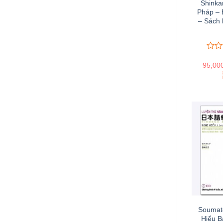
Shinka
Pháp – 
– Sách 
0
0
95,00
trên
5
Đ
đánh
giá
Soumat
Hiểu B