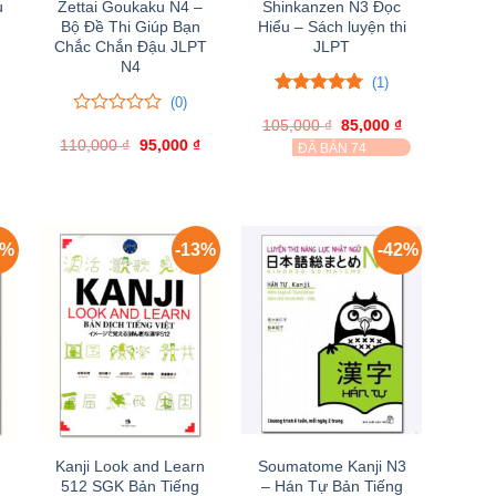
u
Zettai Goukaku N4 –
Shinkanzen N3 Đọc
Bộ Đề Thi Giúp Bạn
Hiểu – Sách luyện thi
Chắc Chắn Đậu JLPT
JLPT
N4
(1)
(0)
Giá
5.00
1
trên 5
hiện
105,000
đánh giá
₫
Giá
85,000
₫
Giá
0
0
ại
gốc
hiện
110,000
trên
₫
Giá
95,000
₫
Giá
ĐÃ BÁN 74
à:
là:
tại
gốc
hiện
5
60,000 ₫.
105,000 ₫.
là:
là:
tại
đánh
85,000 ₫.
110,000 ₫.
là:
giá
95,000 ₫.
7%
-13%
-42%
Kanji Look and Learn
Soumatome Kanji N3
512 SGK Bản Tiếng
– Hán Tự Bản Tiếng