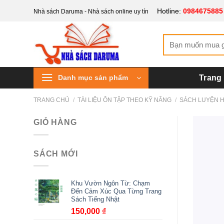
Bỏ
Hotline:
0984675885
Nhà sách Daruma - Nhà sách online uy tín
qua
nội
Tìm
dung
kiếm:
Danh mục sản phẩm
Trang
TRANG CHỦ
/
TÀI LIỆU ÔN TẬP THEO KỸ NĂNG
/
SÁCH LUYỆN 
GIỎ HÀNG
SÁCH MỚI
Khu Vườn Ngôn Từ: Chạm
Đến Cảm Xúc Qua Từng Trang
Sách Tiếng Nhật
150,000
₫