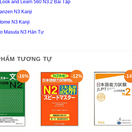
 Look and Learn 560 N3.2 Bài Tập
anzen N3 Kanji
tome N3 Kanji
o Masuta N3 Hán Tự
PHẨM TƯƠNG TỰ
-16%
-12%
-1