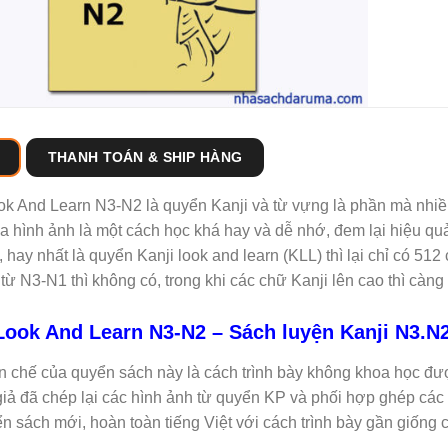
THANH TOÁN & SHIP HÀNG
ok And Learn N3-N2 là quyển Kanji và từ vựng là phần mà nhiều 
a hình ảnh là một cách học khá hay và dễ nhớ, đem lại hiệu quả
, hay nhất là quyển Kanji look and learn (KLL) thì lại chỉ có 51
từ N3-N1 thì không có, trong khi các chữ Kanji lên cao thì càn
Look And Learn N3-N2 – Sách luyện Kanji N3.N2
 chế của quyển sách này là cách trình bày không khoa học đư
giả đã chép lại các hình ảnh từ quyển KP và phối hợp ghép các
n sách mới, hoàn toàn tiếng Việt với cách trình bày gần giống