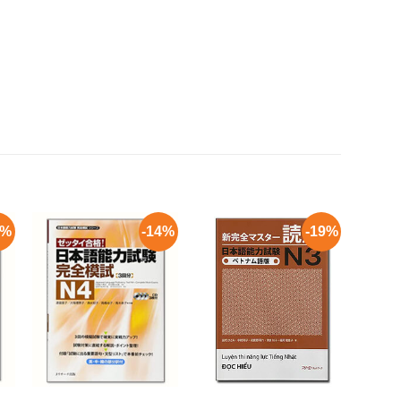
4%
-14%
-19%