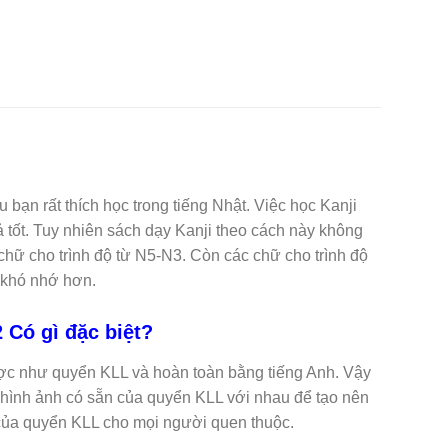
bạn rất thích học trong tiếng Nhật. Việc học Kanji
 tốt. Tuy nhiên sách dạy Kanji theo cách này không
2 chữ cho trình độ từ N5-N3. Còn các chữ cho trình độ
g khó nhớ hơn.
 Có gì đặc biệt?
ợc như quyển KLL và hoàn toàn bằng tiếng Anh. Vậy
 hình ảnh có sẵn của quyển KLL với nhau để tạo nên
 của quyển KLL cho mọi người quen thuộc.