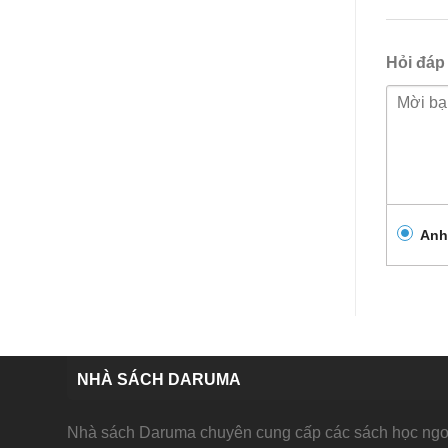
Hỏi đáp
Anh
NHÀ SÁCH DARUMA
Nhà sách Daruma chuyên cung cấp các sách học ngoạ