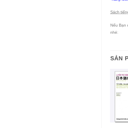
Sách tiến
Nếu Bạn đ
nhé:
SẢN 