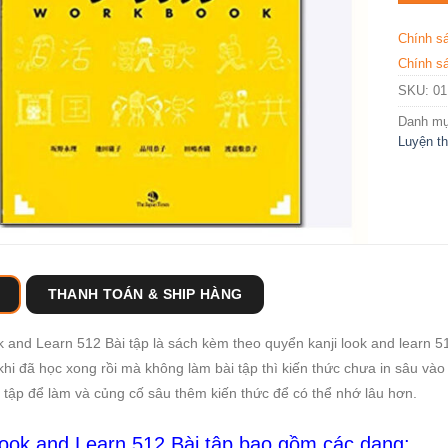
Chính s
Chính sá
SKU:
01
Danh m
Luyện th
THANH TOÁN & SHIP HÀNG
k and Learn 512 Bài tập là sách kèm theo quyển kanji look and learn 
khi đã học xong rồi mà không làm bài tập thì kiến thức chưa in sâu và
 tập để làm và củng cố sâu thêm kiến thức để có thể nhớ lâu hơn.
Look and Learn 512 Bài tập bao gồm các dạng: