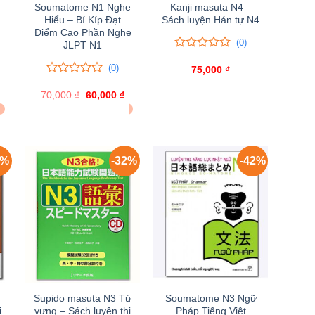
Soumatome N1 Nghe
Kanji masuta N4 –
Hiểu – Bí Kíp Đạt
Sách luyện Hán tự N4
Điểm Cao Phần Nghe
(0)
JLPT N1
0
0
(0)
trên
75,000
₫
5
0
0
đánh
Giá
70,000
trên
₫
Giá
60,000
₫
Giá
giá
hiện
gốc
hiện
5
ĐÃ BÁN 4
tại
là:
tại
đánh
₫.
là:
70,000 ₫.
là:
giá
95,000 ₫.
60,000 ₫.
9%
-32%
-42%
Supido masuta N3 Từ
Soumatome N3 Ngữ
i
vựng – Sách luyện thi
Pháp Tiếng Việt