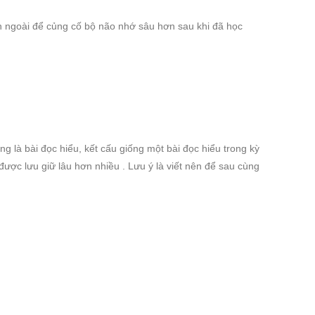
ên ngoài để củng cố bộ não nhớ sâu hơn sau khi đã học
g là bài đọc hiểu, kết cấu giống một bài đọc hiểu trong kỳ
được lưu giữ lâu hơn nhiều . Lưu ý là viết nên để sau cùng