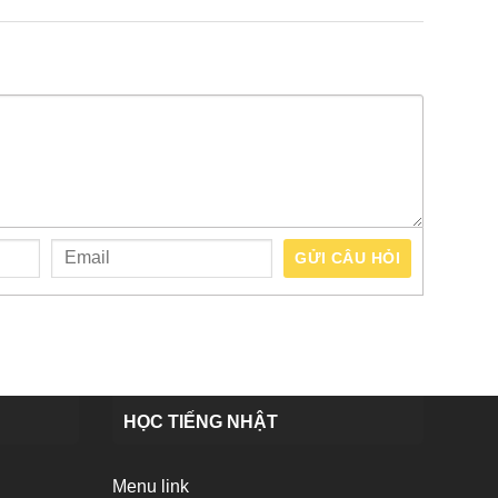
GỬI CÂU HỎI
HỌC TIẾNG NHẬT
Menu link