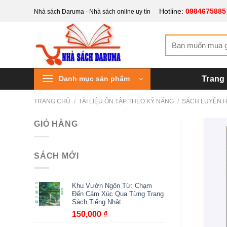
Bỏ
Hotline:
0984675885
Nhà sách Daruma - Nhà sách online uy tín
qua
nội
Tìm
dung
kiếm:
Danh mục sản phẩm
Trang
TRANG CHỦ
/
TÀI LIỆU ÔN TẬP THEO KỸ NĂNG
/
SÁCH LUYỆN 
GIỎ HÀNG
SÁCH MỚI
Khu Vườn Ngôn Từ: Chạm
Đến Cảm Xúc Qua Từng Trang
Sách Tiếng Nhật
150,000
₫