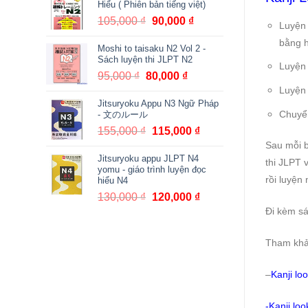
Hiểu ( Phiên bản tiếng việt)
380,000 ₫.
là:
105,000
₫
Giá
90,000
₫
Giá
Luyện 
361,000 ₫.
gốc
hiện
bằng h
Moshi to taisaku N2 Vol 2 -
là:
tại
Sách luyện thi JLPT N2
105,000 ₫.
là:
Luyện
95,000
₫
Giá
80,000
₫
Giá
90,000 ₫.
Luyện
gốc
hiện
Jitsuryoku Appu N3 Ngữ Pháp
là:
tại
Chuyể
- 文のルール
95,000 ₫.
là:
155,000
₫
Giá
115,000
₫
Giá
80,000 ₫.
gốc
hiện
Sau mỗi b
Jitsuryoku appu JLPT N4
là:
tại
thi JLPT 
yomu - giáo trình luyện đọc
155,000 ₫.
là:
rồi luyện 
hiểu N4
115,000 ₫.
130,000
₫
Giá
120,000
₫
Giá
gốc
hiện
Đi kèm s
là:
tại
130,000 ₫.
là:
Tham khảo
120,000 ₫.
–
Kanji lo
-Kanji lo