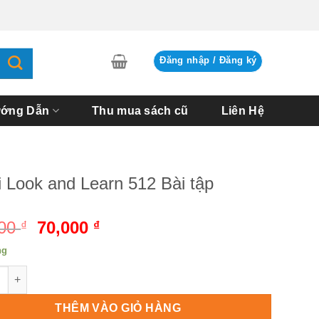
Đăng nhập / Đăng ký
ớng Dẫn
Thu mua sách cũ
Liên Hệ
i Look and Learn 512 Bài tập
000
Giá
70,000
Giá
₫
₫
gốc
hiện
ng
là:
tại
Look and Learn 512 Bài tập số lượng
90,000 ₫.
là:
70,000 ₫.
THÊM VÀO GIỎ HÀNG