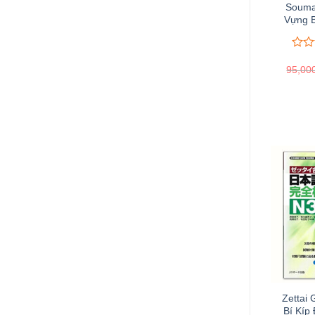
Souma
Vựng B
0
0
95,00
trên
5
đánh
giá
Zettai
Bí Kíp