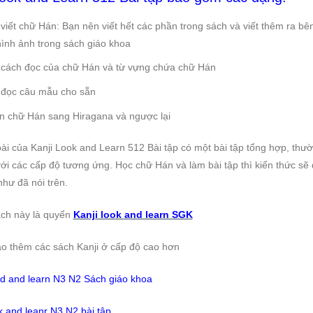
viết chữ Hán: Bạn nên viết hết các phần trong sách và viết thêm ra b
ình ảnh trong sách giáo khoa
 cách đọc của chữ Hán và từ vựng chứa chữ Hán
 đọc câu mẫu cho sẵn
n chữ Hán sang Hiragana và ngược lại
ài của Kanji Look and Learn 512 Bài tập có một bài tập tổng hợp, thườn
với các cấp độ tương ứng. Học chữ Hán và làm bài tập thì kiến thức sẽ 
như đã nói trên.
ách này là quyển
Kanji look and learn SGK
 thêm các sách Kanji ở cấp độ cao hơn
od and learn N3 N2 Sách giáo khoa
ok and leanr N3 N2 bài tập