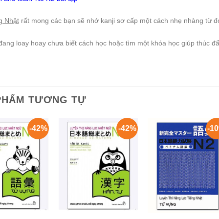
g Nhật
rất mong các bạn sẽ nhớ kanji sơ cấp một cách nhẹ nhàng từ đó
ang loay hoay chưa biết cách học hoặc tìm một khóa học giúp thúc đẩ
PHẨM TƯƠNG TỰ
-42%
-42%
-1