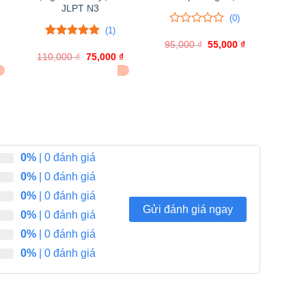
JLPT N3
(0)
(1)
0
0
95,000
trên
₫
Giá
55,000
₫
Giá
5.00
1
trên 5
gốc
hiện
5
Giá
110,000
đánh giá
₫
Giá
75,000
₫
Giá
là:
tại
hiện
gốc
hiện
đánh
ĐÃ BÁN 12
95,000 ₫.
là:
tại
là:
tại
giá
55,000 ₫.
₫.
là:
110,000 ₫.
là:
85,000 ₫.
75,000 ₫.
0%
| 0 đánh giá
0%
| 0 đánh giá
0%
| 0 đánh giá
Gửi đánh giá ngay
0%
| 0 đánh giá
0%
| 0 đánh giá
0%
| 0 đánh giá