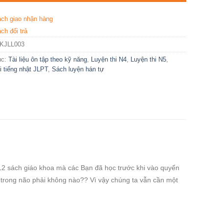
ách giao nhận hàng
ch đổi trả
KJLL003
ục:
Tài liệu ôn tập theo kỹ năng
,
Luyện thi N4
,
Luyện thi N5
,
i tiếng nhật JLPT
,
Sách luyện hán tự
512 sách giáo khoa mà các Bạn đã học trước khi vào quyển
o trong não phải không nào?? Vì vậy chúng ta vẫn cần một