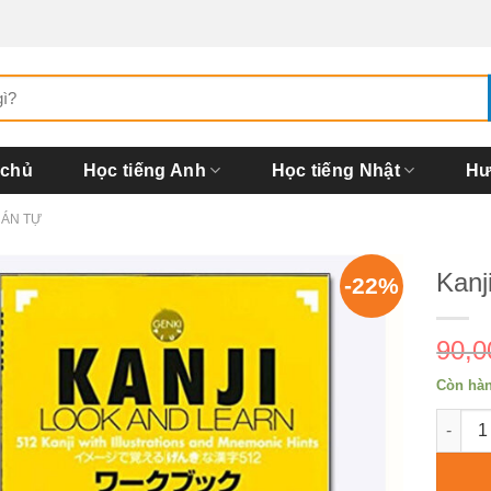
 chủ
Học tiếng Anh
Học tiếng Nhật
Hư
HÁN TỰ
Kanj
-22%
90,
Còn hà
Kanji 