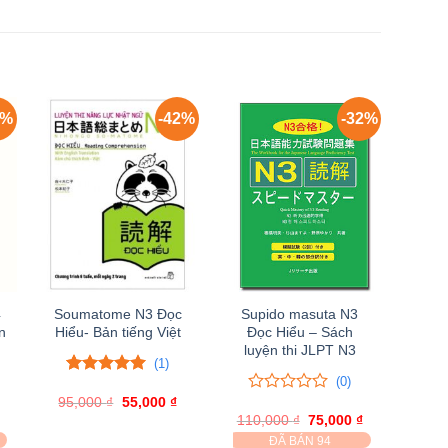
2%
-42%
-32%
4
Soumatome N3 Đọc
Supido masuta N3
n
Hiểu- Bản tiếng Việt
Đọc Hiểu – Sách
luyện thi JLPT N3
(1)
(0)
5.00
1
trên 5
95,000
đánh giá
₫
Giá
55,000
₫
Giá
0
0
gốc
hiện
Giá
110,000
trên
₫
Giá
75,000
₫
Giá
là:
tại
hiện
gốc
hiện
5
ĐÃ BÁN 94
95,000 ₫.
là: