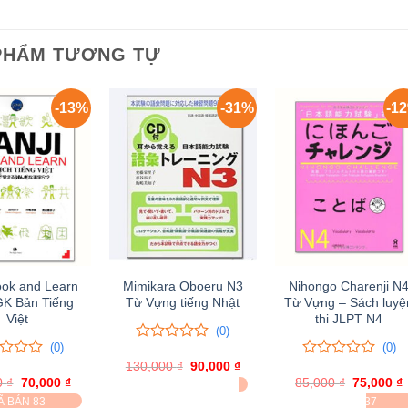
PHẨM TƯƠNG TỰ
-13%
-31%
-1
ook and Learn
Mimikara Oboeru N3
Nihongo Charenji N
GK Bản Tiếng
Từ Vựng tiếng Nhật
Từ Vựng – Sách luyệ
Việt
thi JLPT N4
(0)
(0)
(0)
0
0
130,000
trên
₫
Giá
90,000
₫
Giá
0
0
gốc
hiện
5
0
₫
Giá
70,000
₫
Giá
85,000
trên
₫
Giá
75,000
₫
ĐÃ BÁN 144
là:
tại
gốc
hiện
đánh
gốc
5
Ã BÁN 83
ĐÃ BÁN 37
130,000 ₫.
là: