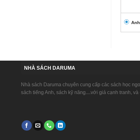
Anh
NHÀ SÁCH DARUMA
Nhà sách Daruma chuyên cung cấp các sách học ngoạ
sách tiếng Anh, sách kỹ năng....với giá cạnh tranh, và