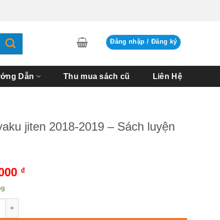
Đăng nhập / Đăng ký
ớng Dẫn
Thu mua sách cũ
Liên Hệ
aku jiten 2018-2019 – Sách luyện
,000
₫
ng
u jiten 2018-2019 - Sách luyện dịch số lượng