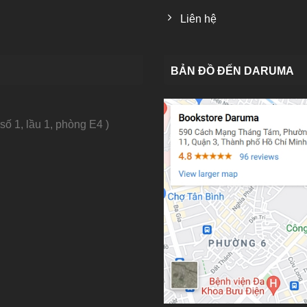
Liên hệ
BẢN ĐỒ ĐẾN DARUMA
số 1, lầu 1, phòng E4 )