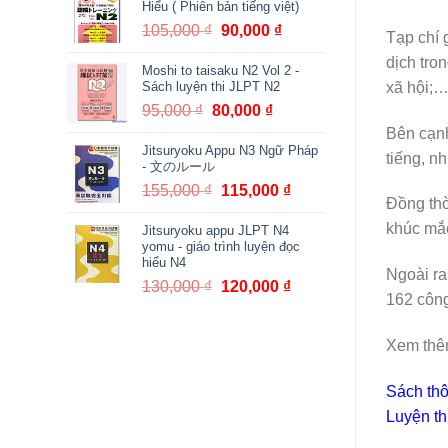
Hiểu ( Phiên bản tiếng việt)
380,000 ₫.
là:
105,000
₫
Giá
90,000
₫
Giá
Tạp chí 
361,000 ₫.
gốc
hiện
dịch tro
Moshi to taisaku N2 Vol 2 -
là:
tại
xã hội;…
Sách luyện thi JLPT N2
105,000 ₫.
là:
95,000
₫
Giá
80,000
₫
Giá
90,000 ₫.
gốc
hiện
Bên cạnh
Jitsuryoku Appu N3 Ngữ Pháp
là:
tại
tiếng, n
- 文のルール
95,000 ₫.
là:
155,000
₫
Giá
115,000
₫
Giá
80,000 ₫.
Đồng thờ
gốc
hiện
khúc mắc
Jitsuryoku appu JLPT N4
là:
tại
yomu - giáo trình luyện đọc
155,000 ₫.
là:
hiểu N4
115,000 ₫.
Ngoài ra
130,000
₫
Giá
120,000
₫
Giá
162 công
gốc
hiện
là:
tại
Xem thê
130,000 ₫.
là:
120,000 ₫.
Sách thô
Luyện th