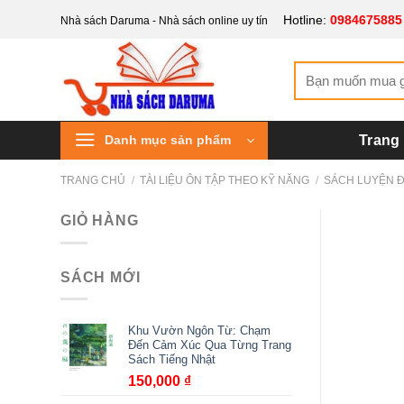
Bỏ
Hotline:
0984675885
Nhà sách Daruma - Nhà sách online uy tín
qua
nội
Tìm
dung
kiếm:
Danh mục sản phẩm
Trang
TRANG CHỦ
/
TÀI LIỆU ÔN TẬP THEO KỸ NĂNG
/
SÁCH LUYỆN 
GIỎ HÀNG
SÁCH MỚI
Khu Vườn Ngôn Từ: Chạm
Đến Cảm Xúc Qua Từng Trang
Sách Tiếng Nhật
150,000
₫