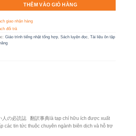
THÊM VÀO GIỎ HÀNG
ách giao nhận hàng
ch đổi trả
ục:
Giáo trình tiếng nhật tổng hợp
,
Sách luyện đọc
,
Tài liệu ôn tập
 năng
い人の必読誌
翻訳事典
là tạp chí hữu ích được xuất
p các tin tức thuộc chuyên ngành biên dịch và hỗ trợ