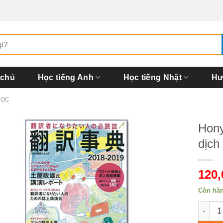
 chủ
Học tiếng Anh
Học tiếng Nhật
Hư
ĐỌC
Hony
dịch
120
Còn hà
Honyak