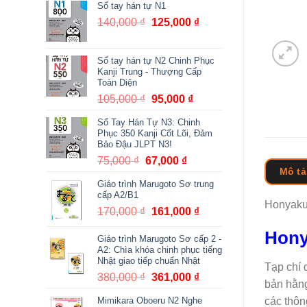
Sổ tay hán tự N1
140,000
₫
Giá
125,000
₫
Giá
gốc
hiện
là:
tại
Sổ tay hán tự N2 Chinh Phục
140,000 ₫.
là:
Kanji Trung - Thượng Cấp
125,000 ₫.
Toàn Diện
105,000
₫
Giá
95,000
₫
Giá
gốc
hiện
Sổ Tay Hán Tự N3: Chinh
là:
tại
Phục 350 Kanji Cốt Lõi, Đảm
105,000 ₫.
là:
Bảo Đậu JLPT N3!
95,000 ₫.
75,000
₫
Giá
67,000
₫
Giá
Mô tả
gốc
hiện
Giáo trình Marugoto Sơ trung
là:
tại
cấp A2/B1
75,000 ₫.
là:
Honyaku 
170,000
₫
Giá
161,000
₫
Giá
67,000 ₫.
gốc
hiện
Hony
Giáo trình Marugoto Sơ cấp 2 -
là:
tại
A2: Chìa khóa chinh phục tiếng
170,000 ₫.
là:
Nhật giao tiếp chuẩn Nhật
Tạp chí 
161,000 ₫.
380,000
₫
Giá
361,000
₫
Giá
bản hằng
gốc
hiện
Mimikara Oboeru N2 Nghe
các thôn
là:
tại