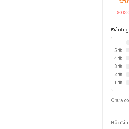
0
0
90,00
trên
5
đánh
giá
Đánh 
5
4
3
2
1
Chưa có 
Hỏi đáp