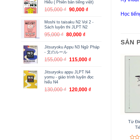
Hiểu ( Phiên bản tiếng việt)
380,000 ₫.
là:
105,000
₫
Giá
90,000
₫
Giá
361,000 ₫.
Học tiến
gốc
hiện
Moshi to taisaku N2 Vol 2 -
là:
tại
Sách luyện thi JLPT N2
105,000 ₫.
là:
95,000
₫
Giá
80,000
₫
Giá
90,000 ₫.
gốc
hiện
SẢN 
Jitsuryoku Appu N3 Ngữ Pháp
là:
tại
- 文のルール
95,000 ₫.
là:
155,000
₫
Giá
115,000
₫
Giá
80,000 ₫.
gốc
hiện
Jitsuryoku appu JLPT N4
là:
tại
yomu - giáo trình luyện đọc
155,000 ₫.
là:
hiểu N4
115,000 ₫.
130,000
₫
Giá
120,000
₫
Giá
gốc
hiện
là:
tại
130,000 ₫.
là:
120,000 ₫.
Từ Đi
Ti