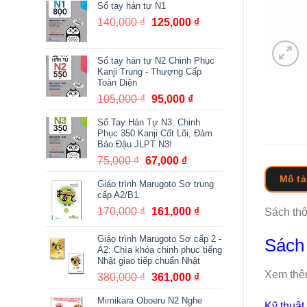
Sổ tay hán tự N1
140,000
₫
Giá
125,000
₫
Giá
gốc
hiện
là:
tại
Sổ tay hán tự N2 Chinh Phục
140,000 ₫.
là:
Kanji Trung - Thượng Cấp
125,000 ₫.
Toàn Diện
105,000
₫
Giá
95,000
₫
Giá
gốc
hiện
Sổ Tay Hán Tự N3: Chinh
là:
tại
Phục 350 Kanji Cốt Lõi, Đảm
105,000 ₫.
là:
Bảo Đậu JLPT N3!
95,000 ₫.
75,000
₫
Giá
67,000
₫
Giá
gốc
hiện
Mô tả
Giáo trình Marugoto Sơ trung
là:
tại
cấp A2/B1
75,000 ₫.
là:
170,000
₫
Giá
161,000
₫
Giá
Sách th
67,000 ₫.
gốc
hiện
Giáo trình Marugoto Sơ cấp 2 -
là:
tại
Sách 
A2: Chìa khóa chinh phục tiếng
170,000 ₫.
là:
Nhật giao tiếp chuẩn Nhật
161,000 ₫.
Xem thê
380,000
₫
Giá
361,000
₫
Giá
gốc
hiện
Mimikara Oboeru N2 Nghe
Kỹ thuật
là:
tại