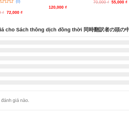
(0)
70,000
trên
₫
Giá
55,000
₫
0
0
gốc
5
trên
120,000
₫
là:
t
đánh
5
0
₫
Giá
72,000
₫
Giá
70,000 ₫.
l
giá
gốc
hiện
đánh
là:
tại
giá
90,000 ₫.
là:
72,000 ₫.
giá cho Sách thông dịch đồng thời 同時翻訳者の頭の
đánh giá nào.