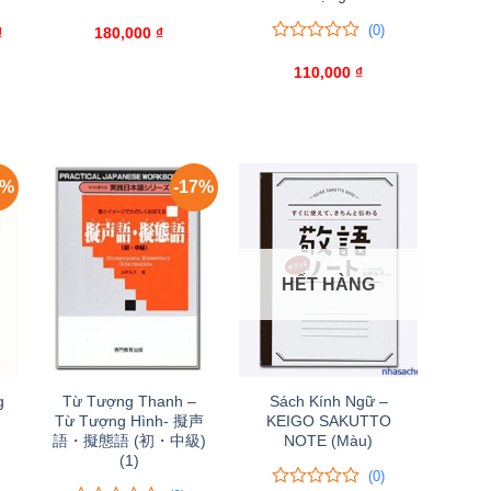
0
0
(0)
₫
Giá
trên
180,000
₫
hiện
5
0
0
tại
đánh
trên
110,000
₫
.
là:
giá
5
117,000 ₫.
đánh
giá
1%
-17%
HẾT HÀNG
g
Từ Tượng Thanh –
Sách Kính Ngữ –
Từ Tượng Hình- 擬声
KEIGO SAKUTTO
語・擬態語 (初・中級)
NOTE (Màu)
(1)
(0)