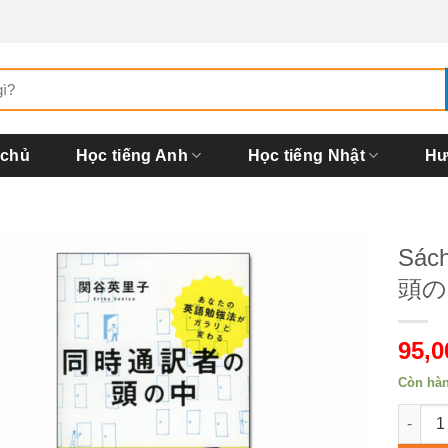
 chủ
Học tiếng Anh
Học tiếng Nhật
Hư
Sác
頭の
95,
Còn hà
Sách 