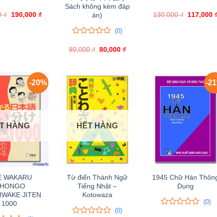
Sách không kèm đáp
0
0
0
₫
Giá
190,000
₫
Giá
130,000
trên
₫
Giá
117,000
án)
gốc
hiện
gốc
5
là:
tại
là:
đánh
(0)
220,000 ₫.
là:
130,000 ₫
giá
190,000 ₫.
0
0
90,000
trên
₫
Giá
80,000
₫
Giá
gốc
hiện
5
là:
tại
đánh
90,000 ₫.
là:
giá
80,000 ₫.
-20%
-2
T HÀNG
HẾT HÀNG
E WAKARU
Từ điển Thành Ngữ
1945 Chữ Hán Thôn
IHONGO
Tiếng Nhật –
Dụng
IWAKE JITEN
Kotowaza
(0)
1000
(0)
0
0