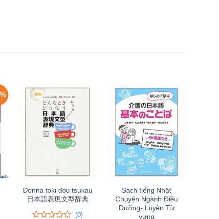
0%
Donna toki dou tsukau
Sách tiếng Nhật
日本語表現文型辞典
Chuyên Ngành Điều
Dưỡng- Luyện Từ
(0)
vựng