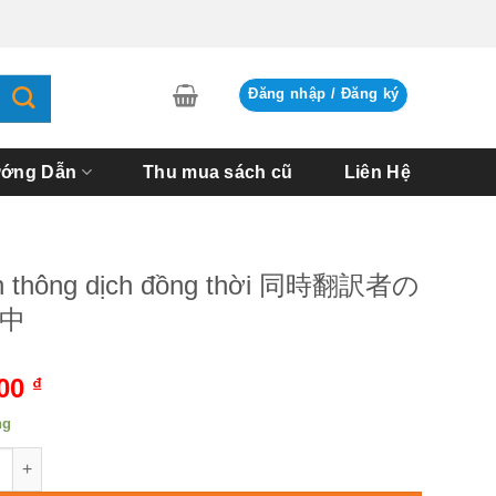
Đăng nhập / Đăng ký
ớng Dẫn
Thu mua sách cũ
Liên Hệ
h thông dịch đồng thời 同時翻訳者の
中
000
₫
ng
thông dịch đồng thời 同時翻訳者の頭の中 số lượng