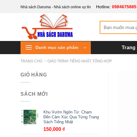
Bỏ
Hotline:
0984675885
Nhà sách Daruma - Nhà sách online uy tín
qua
nội
Tìm
dung
kiếm:
Danh mục sản phẩm
Trang
TRANG CHỦ
/
GIÁO TRÌNH TIẾNG NHẬT TỔNG HỢP
GIỎ HÀNG
SÁCH MỚI
Khu Vườn Ngôn Từ: Chạm
Đến Cảm Xúc Qua Từng Trang
Sách Tiếng Nhật
150,000
₫