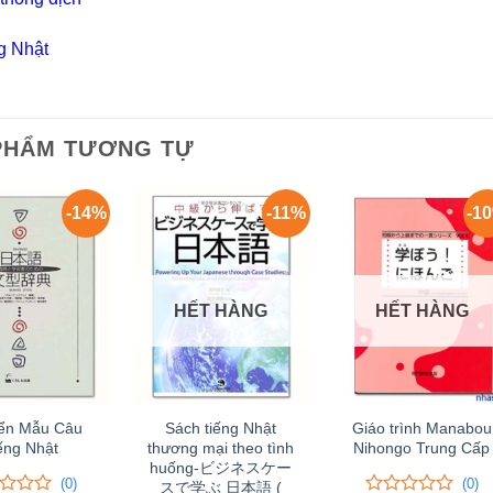
g Nhật
PHẨM TƯƠNG TỰ
-14%
-11%
-1
HẾT HÀNG
HẾT HÀNG
ển Mẫu Câu
Sách tiếng Nhật
Giáo trình Manabou
ếng Nhật
thương mại theo tình
Nihongo Trung Cấp
huống-ビジネスケー
(0)
(0)
スで学ぶ 日本語 (