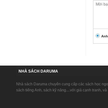
Anh
NHÀ SÁCH DARUMA
Nhà sách Daruma chuyên cung cấp các sách học ngoạ
sách tiếng Anh, sách kỹ năng....với giá cạnh tranh, và