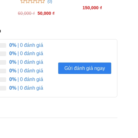
(0)
Giá
0
0
hiện
trên
150,000
₫
0
0
ại
5
60,000
trên
₫
Giá
50,000
₫
Giá
à:
gốc
hiện
đánh
5
55,000 ₫.
là:
tại
giá
đánh
60,000 ₫.
là:
giá
50,000 ₫.
中
0%
| 0 đánh giá
0%
| 0 đánh giá
0%
| 0 đánh giá
Gửi đánh giá ngay
0%
| 0 đánh giá
0%
| 0 đánh giá
0%
| 0 đánh giá