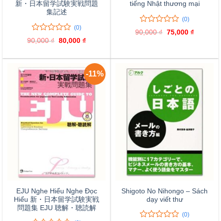
新・日本留学試験実戦問題
tiếng Nhật thương mại
集記述
(0)
(0)
0
0
90,000
₫
Giá
75,000
₫
Giá
trên
0
0
gốc
hiện
90,000
₫
Giá
80,000
₫
Giá
là:
tại
5
trên
gốc
hiện
90,000 ₫.
là:
là:
tại
đánh
5
75,000 ₫
90,000 ₫.
là:
giá
đánh
80,000 ₫.
giá
-11%
EJU Nghe Hiểu Nghe Đọc
Shigoto No Nihongo – Sách
Hiểu 新・日本留学試験実戦
dạy viết thư
問題集 EJU 聴解・聴読解
(0)