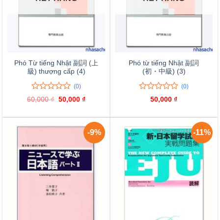
Phó Từ tiếng Nhật 副詞 (上
Phó từ tiếng Nhật 副詞
級) thượng cấp (4)
(初・中級) (3)
(0)
(0)
0
0
0
0
60,000
₫
Giá
50,000
₫
Giá
50,000
₫
trên
trên
gốc
hiện
là:
tại
5
5
60,000 ₫.
là:
đánh
đánh
50,000 ₫.
giá
giá
-9%
-11%