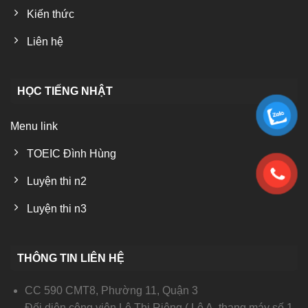
Kiến thức
Liên hệ
HỌC TIẾNG NHẬT
Menu link
TOEIC Đình Hùng
Luyện thi n2
Luyện thi n3
THÔNG TIN LIÊN HỆ
CC 590 CMT8, Phường 11, Quận 3
Đối diện công viên Lê Thị Riêng ( Lô A, thang máy số 1,