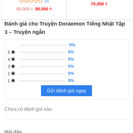
(0)
0
0
70,000
₫
trên
0
0
90,000
₫
Giá
80,000
₫
Giá
5
trên
gốc
hiện
là:
tại
đánh
5
90,000 ₫.
là:
giá
đánh
Đánh giá cho Truyện Doraemon Tiếng Nhật Tập
80,000 ₫.
giá
3 – Truyện ngắn
0%
0%
5
0%
4
0%
3
0%
2
0%
1
Gửi đánh giá ngay
Chưa có đánh giá nào.
Hỏi đáp