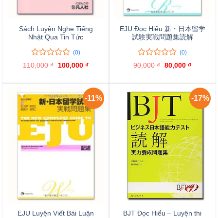
Sách Luyện Nghe Tiếng
EJU Đọc Hiểu 新・日本留学
Nhật Qua Tin Tức
試験実戦問題集読解
(0)
(0)
0
0
0
0
110,000
₫
Giá
100,000
₫
Giá
90,000
₫
Giá
80,000
₫
Giá
trên
trên
gốc
hiện
gốc
hiện
là:
tại
là:
tại
5
5
110,000 ₫.
là:
90,000 ₫.
là:
đánh
đánh
100,000 ₫.
80,000 ₫
giá
giá
-11%
-17%
EJU Luyện Viết Bài Luận
BJT Đọc Hiểu – Luyện thi