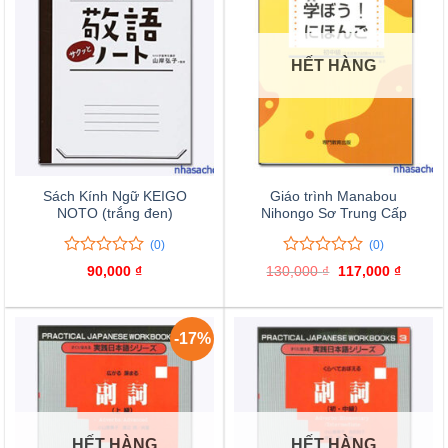
HẾT HÀNG
Sách Kính Ngữ KEIGO
Giáo trình Manabou
NOTO (trắng đen)
Nihongo Sơ Trung Cấp
(0)
(0)
0
0
0
0
90,000
₫
130,000
₫
Giá
117,000
₫
Giá
trên
trên
gốc
hiện
là:
tại
5
5
130,000 ₫.
là:
đánh
đánh
117,000
giá
giá
-17%
HẾT HÀNG
HẾT HÀNG