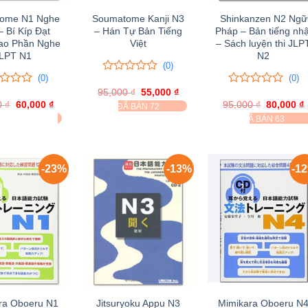
ome N1 Nghe
Soumatome Kanji N3
Shinkanzen N2 Ngữ
– Bí Kíp Đạt
– Hán Tự Bản Tiếng
Pháp – Bản tiếng nhậ
ao Phần Nghe
Việt
– Sách luyện thi JLP
LPT N1
N2
(0)
(0)
(0)
0
0
95,000
trên
₫
Giá
55,000
₫
Giá
0
0
gốc
hiện
5
0
₫
Giá
60,000
₫
Giá
95,000
trên
₫
Giá
80,000
₫
ĐÃ BÁN 72
là:
tại
gốc
hiện
đánh
gốc
5
Ã BÁN 4
ĐÃ BÁN 63
95,000 ₫.
là:
là:
tại
là:
t
giá
đánh
55,000 ₫.
70,000 ₫.
là:
95,000 ₫.
l
giá
60,000 ₫.
-23%
-13%
-1
ra Oboeru N1
Jitsuryoku Appu N3
Mimikara Oboeru N