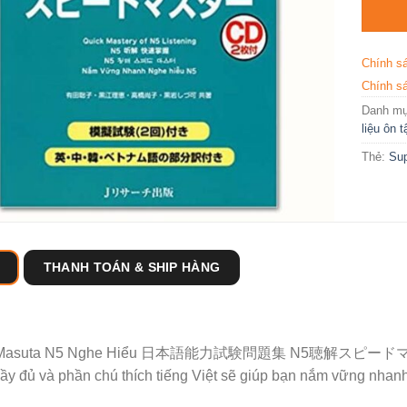
Chính s
Chính sá
Danh m
liệu ôn 
Thẻ:
Sup
THANH TOÁN & SHIP HÀNG
 Masuta N5 Nghe Hiểu 日本語能力試験問題集 N5聴解スピードマスターvới h
ầy đủ và phần chú thích tiếng Việt sẽ giúp bạn nắm vững nhan