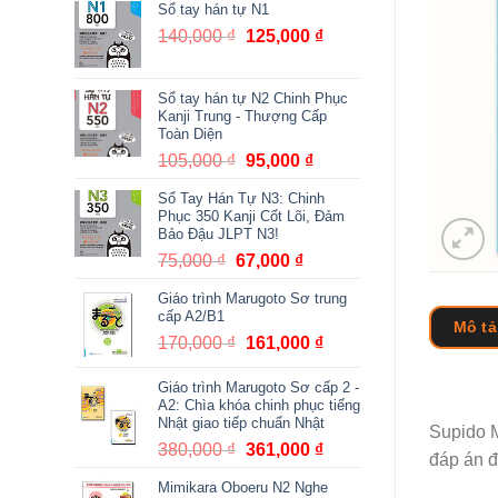
Sổ tay hán tự N1
140,000
₫
Giá
125,000
₫
Giá
gốc
hiện
là:
tại
Sổ tay hán tự N2 Chinh Phục
140,000 ₫.
là:
Kanji Trung - Thượng Cấp
125,000 ₫.
Toàn Diện
105,000
₫
Giá
95,000
₫
Giá
gốc
hiện
Sổ Tay Hán Tự N3: Chinh
là:
tại
Phục 350 Kanji Cốt Lõi, Đảm
105,000 ₫.
là:
Bảo Đậu JLPT N3!
95,000 ₫.
75,000
₫
Giá
67,000
₫
Giá
gốc
hiện
Giáo trình Marugoto Sơ trung
là:
tại
cấp A2/B1
Mô tả
75,000 ₫.
là:
170,000
₫
Giá
161,000
₫
Giá
67,000 ₫.
gốc
hiện
Giáo trình Marugoto Sơ cấp 2 -
là:
tại
A2: Chìa khóa chinh phục tiếng
170,000 ₫.
là:
Nhật giao tiếp chuẩn Nhật
Supido
161,000 ₫.
380,000
₫
Giá
361,000
₫
Giá
đáp án đ
gốc
hiện
Mimikara Oboeru N2 Nghe
là:
tại