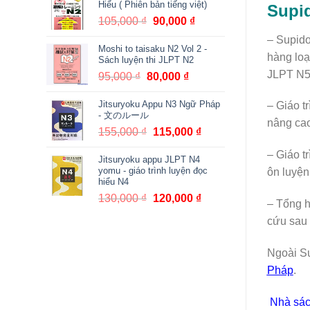
Hiểu ( Phiên bản tiếng việt)
Supi
380,000 ₫.
là:
105,000
₫
Giá
90,000
₫
Giá
361,000 ₫.
gốc
hiện
– Supido
Moshi to taisaku N2 Vol 2 -
là:
tại
hàng loạ
Sách luyện thi JLPT N2
105,000 ₫.
là:
JLPT N
95,000
₫
Giá
80,000
₫
Giá
90,000 ₫.
gốc
hiện
Jitsuryoku Appu N3 Ngữ Pháp
là:
tại
– Giáo t
- 文のルール
95,000 ₫.
là:
nâng cao
155,000
₫
Giá
115,000
₫
Giá
80,000 ₫.
gốc
hiện
– Giáo t
Jitsuryoku appu JLPT N4
là:
tại
yomu - giáo trình luyện đọc
ôn luyện
155,000 ₫.
là:
hiểu N4
115,000 ₫.
130,000
₫
Giá
120,000
₫
Giá
– Tổng h
gốc
hiện
cứu sau 
là:
tại
130,000 ₫.
là:
Ngoài Su
120,000 ₫.
Pháp
.
Nhà sá