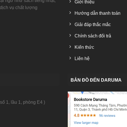
i ngữ như sách tiếng nhật,
Giới thiệu
 dịch vụ chất lượng
Hướng dẫn thanh toán
Giải đáp thắc mắc
Chính sách đổi trả
Kiến thức
Liên hệ
BẢN ĐỒ ĐẾN DARUMA
số 1, lầu 1, phòng E4 )