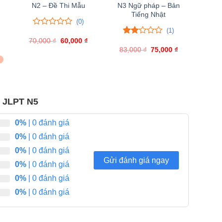
N2 – Đề Thi Mẫu
N3 Ngữ pháp – Bản
Tiếng Nhật
(0)
(1)
0
0
70,000
trên
₫
Giá
60,000
₫
Giá
2.00
1
gốc
hiện
5
Giá
83,000
trên
₫
Giá
75,000
₫
Giá
là:
tại
hiện
đánh
gốc
hiện
5
70,000 ₫.
là:
ại
là:
tại
giá
đánh
60,000 ₫.
à:
83,000 ₫.
là:
giá
75,000 ₫.
75,000 ₫.
i JLPT N5
0%
| 0 đánh giá
0%
| 0 đánh giá
0%
| 0 đánh giá
Gửi đánh giá ngay
0%
| 0 đánh giá
0%
| 0 đánh giá
0%
| 0 đánh giá