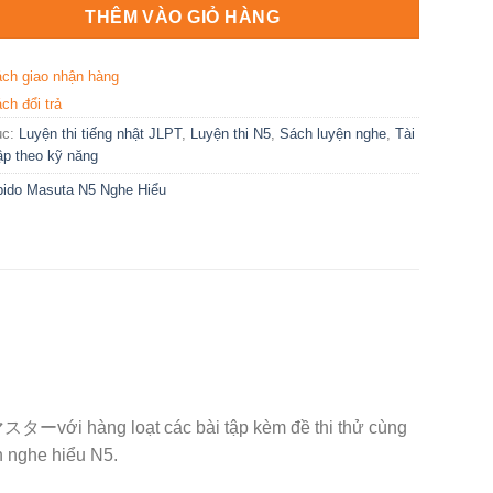
THÊM VÀO GIỎ HÀNG
ách giao nhận hàng
ch đổi trả
ục:
Luyện thi tiếng nhật JLPT
,
Luyện thi N5
,
Sách luyện nghe
,
Tài
tập theo kỹ năng
ido Masuta N5 Nghe Hiểu
àng loạt các bài tập kèm đề thi thử cùng
h nghe hiểu N5.