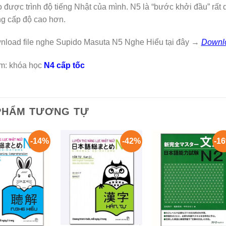
 được trình độ tiếng Nhật của mình. N5 là “bước khởi đầu” rất 
g cấp độ cao hơn.
nload file nghe Supido Masuta N5 Nghe Hiểu tại đây →
D
ownl
m: khóa học
N4 cấp tốc
PHẨM TƯƠNG TỰ
-14%
-42%
-1