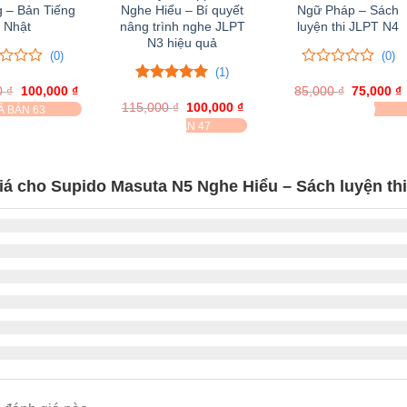
g – Bản Tiếng
Nghe Hiểu – Bí quyết
Ngữ Pháp – Sách
Nhật
nâng trình nghe JLPT
luyện thi JLPT N4
N3 hiệu quả
(0)
(0)
(1)
0
0
0
₫
Giá
100,000
₫
Giá
85,000
trên
₫
Giá
75,000
₫
5.00
1
trên 5
gốc
hiện
gốc
5
115,000
đánh giá
₫
Giá
100,000
₫
Giá
Ã BÁN 63
ĐÃ BÁN 30
là:
tại
là:
t
gốc
hiện
đánh
ĐÃ BÁN 47
130,000 ₫.
là:
85,000 ₫.
l
là:
tại
giá
100,000 ₫.
115,000 ₫.
là:
100,000 ₫.
iá cho Supido Masuta N5 Nghe Hiểu – Sách luyện th