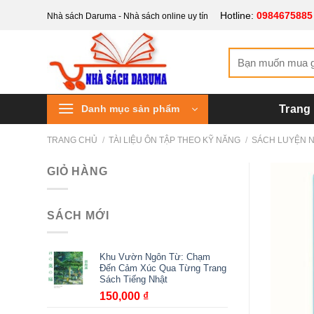
Bỏ
Hotline:
0984675885
Nhà sách Daruma - Nhà sách online uy tín
qua
nội
Tìm
dung
kiếm:
Danh mục sản phẩm
Trang
TRANG CHỦ
/
TÀI LIỆU ÔN TẬP THEO KỸ NĂNG
/
SÁCH LUYỆN 
GIỎ HÀNG
SÁCH MỚI
Khu Vườn Ngôn Từ: Chạm
Đến Cảm Xúc Qua Từng Trang
Sách Tiếng Nhật
150,000
₫