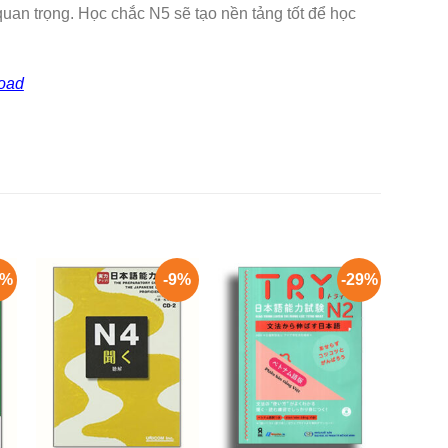
quan trọng. Học chắc N5 sẽ tạo nền tảng tốt để học
oad
6%
-9%
-29%