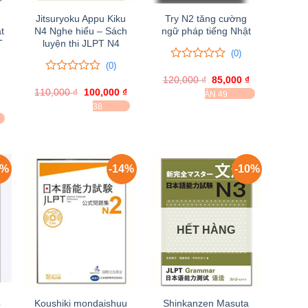
Jitsuryoku Appu Kiku
Try N2 tăng cường
t
N4 Nghe hiểu – Sách
ngữ pháp tiếng Nhật
T
luyện thi JLPT N4
(0)
(0)
0
0
120,000
trên
₫
Giá
85,000
₫
Giá
0
0
gốc
hiện
5
110,000
trên
₫
Giá
100,000
₫
Giá
ĐÃ BÁN 49
là:
tại
gốc
hiện
đánh
5
Giá
ĐÃ BÁN 38
120,000 ₫.
là:
là:
tại
giá
hiện
đánh
85,000 ₫.
110,000 ₫.
là:
ại
giá
100,000 ₫.
à:
80,000 ₫.
2%
-14%
-10%
HẾT HÀNG
4
Koushiki mondaishuu
Shinkanzen Masuta