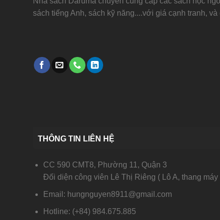
Nhà sách Daruma chuyên cung cấp các sách học ngoạ
sách tiếng Anh, sách kỹ năng....với giá cạnh tranh, và
THÔNG TIN LIÊN HỆ
CC 590 CMT8, Phường 11, Quận 3
Đối diện công viên Lê Thị Riêng ( Lô A, thang máy 
Email: hungnguyen8911@gmail.com
Hotline: (+84) 984.675.885