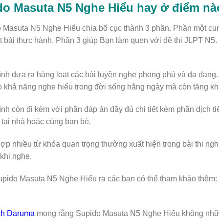
do Masuta N5 Nghe Hiểu hay ở điểm nà
 Masuta N5 Nghe Hiểu chia bố cục thành 3 phần. Phần một cu
t bài thực hành. Phần 3 giúp Bạn làm quen với đề thi JLPT N5.
5
rình đưa ra hàng loạt các bài luyện nghe phong phú và đa dạ
 khả năng nghe hiểu trong đời sống hằng ngày mà còn tăng khả
rình còn đi kèm với phần đáp án đầy đủ chi tiết kèm phần dịch 
 tại nhà hoặc cùng bạn bè.
ợp nhiều từ khóa quan trọng thường xuất hiện trong bài thi ngh
khi nghe.
pido Masuta N5 Nghe Hiểu ra các bạn có thể tham khào thêm:
ch Daruma
mong rằng Supido Masuta N5 Nghe Hiểu không những 