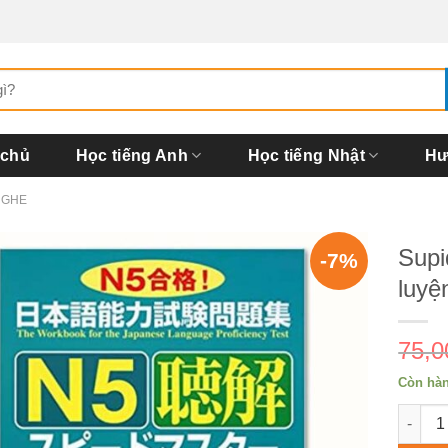
 chủ
Học tiếng Anh
Học tiếng Nhật
Hư
NGHE
Supi
-7%
luyệ
75,
Còn hà
Supido