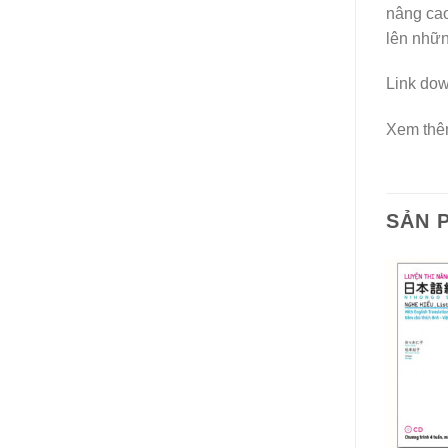
nâng cao
lên nhữn
Link dow
Xem thê
SẢN 