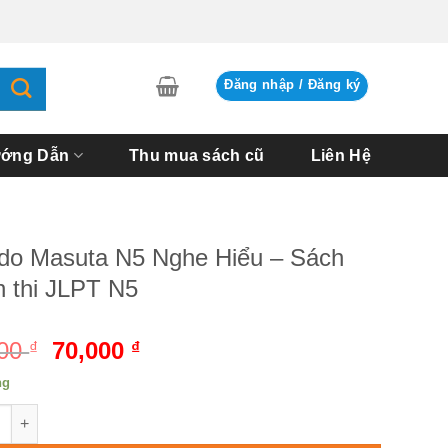
Đăng nhập / Đăng ký
ớng Dẫn
Thu mua sách cũ
Liên Hệ
do Masuta N5 Nghe Hiểu – Sách
n thi JLPT N5
000
Giá
70,000
Giá
₫
₫
gốc
hiện
ng
là:
tại
 Masuta N5 Nghe Hiểu - Sách luyện thi JLPT N5 số lượng
75,000 ₫.
là:
70,000 ₫.