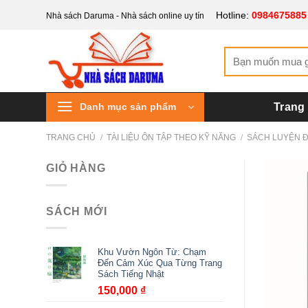
Bỏ
Hotline:
0984675885
Nhà sách Daruma - Nhà sách online uy tín
qua
nội
Tìm
dung
kiếm:
Danh mục sản phẩm
Trang
TRANG CHỦ
/
TÀI LIỆU ÔN TẬP THEO KỸ NĂNG
/
SÁCH LUYỆN 
GIỎ HÀNG
SÁCH MỚI
Khu Vườn Ngôn Từ: Chạm
Đến Cảm Xúc Qua Từng Trang
Sách Tiếng Nhật
150,000
₫