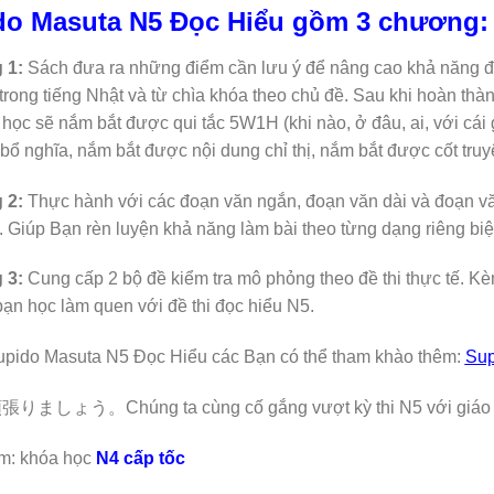
do Masuta N5 Đọc Hiểu gồm 3 chương:
 1:
Sách đưa ra
những điểm cần lưu ý để nâng cao khả năng đọ
trong tiếng Nhật và từ chìa khóa theo chủ đề. Sau khi hoàn t
 học sẽ nắm bắt được qui tắc 5W1H (khi nào, ở đâu, ai, với cái g
bổ nghĩa, nắm bắt được nội dung chỉ thị, nắm bắt được cốt truy
 2:
Thực hành với các đoạn văn ngắn, đoạn văn dài và đoạn văn 
. Giúp Bạn rèn luyện khả năng làm bài theo từng dạng riêng biệ
 3:
Cung cấp 2 bộ đề kiểm tra mô phỏng theo đề thi thực tế. Kèm 
bạn học làm quen với đề thi đọc hiểu N5.
pido Masuta N5 Đọc Hiểu các Bạn có thể tham khào thêm:
Sup
しょう。Chúng ta cùng cố gắng vượt kỳ thi N5 với giáo trì
m: khóa học
N4 cấp tốc