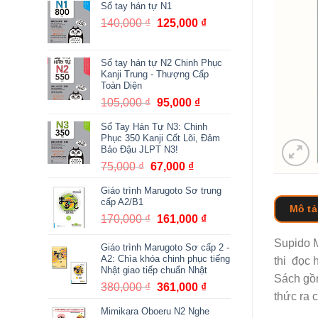
Sổ tay hán tự N1
140,000
₫
Giá
125,000
₫
Giá
gốc
hiện
là:
tại
Sổ tay hán tự N2 Chinh Phục
140,000 ₫.
là:
Kanji Trung - Thượng Cấp
125,000 ₫.
Toàn Diện
105,000
₫
Giá
95,000
₫
Giá
gốc
hiện
Sổ Tay Hán Tự N3: Chinh
là:
tại
Phục 350 Kanji Cốt Lõi, Đảm
105,000 ₫.
là:
Bảo Đậu JLPT N3!
95,000 ₫.
75,000
₫
Giá
67,000
₫
Giá
gốc
hiện
Giáo trình Marugoto Sơ trung
là:
tại
cấp A2/B1
Mô tả
75,000 ₫.
là:
170,000
₫
Giá
161,000
₫
Giá
67,000 ₫.
gốc
hiện
Supido M
Giáo trình Marugoto Sơ cấp 2 -
là:
tại
A2: Chìa khóa chinh phục tiếng
thi đọc 
170,000 ₫.
là:
Nhật giao tiếp chuẩn Nhật
161,000 ₫.
Sách gồm
380,000
₫
Giá
361,000
₫
Giá
thức ra c
gốc
hiện
Mimikara Oboeru N2 Nghe
là:
tại