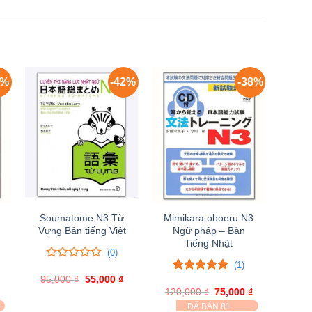
7%
-42%
-38%
Soumatome N3 Từ
Mimikara oboeru N3
Vựng Bản tiếng Việt
Ngữ pháp – Bản
Tiếng Nhật
(0)
(1)
0
0
95,000
trên
₫
Giá
55,000
₫
Giá
5.00
1
trên 5
gốc
hiện
5
Giá
120,000
đánh giá
₫
Giá
75,000
₫
Giá
là:
tại
hiện
đánh
gốc
hiện
ĐÃ BÁN 81
95,000 ₫.
là:
tại
là:
tại