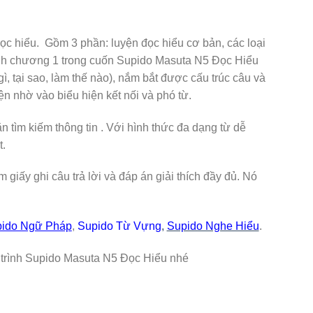
c hiểu. Gồm 3 phần: luyện đọc hiểu cơ bản, các loại
hành chương 1 trong cuốn Supido Masuta N5 Đọc Hiểu
ì, tại sao, làm thế nào), nắm bắt được cấu trúc câu và
ện nhờ vào biểu hiện kết nối và phó từ.
tìm kiếm thông tin . Với hình thức đa dạng từ dễ
t.
giấy ghi câu trả lời và đáp án giải thích đầy đủ. Nó
ido Ngữ Pháp
,
Supido Từ Vựng
,
Supido Nghe Hiểu
.
nh Supido Masuta N5 Đọc Hiểu nhé