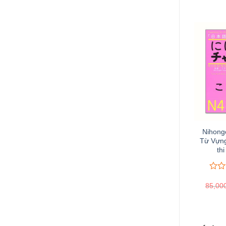
Nihong
Từ Vựng
th
0
0
85,00
trên
5
Đ
đánh
giá