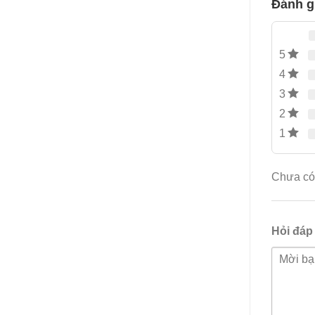
Đánh g
5
4
3
2
1
Chưa có 
Hỏi đáp