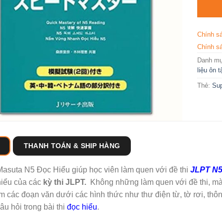
Chính s
Chính sá
Danh m
liệu ôn 
Thẻ:
Sup
THANH TOÁN & SHIP HÀNG
asuta N5 Đọc Hiểu giúp học viên làm quen với đề thi
JLPT N
hiểu của các
kỳ thi JLPT.
Không những làm quen với đề thi, m
 các đoạn văn dưới các hình thức như thư điện từ, tờ rơi, thô
âu hỏi trong bài thi
đọc hiểu
.