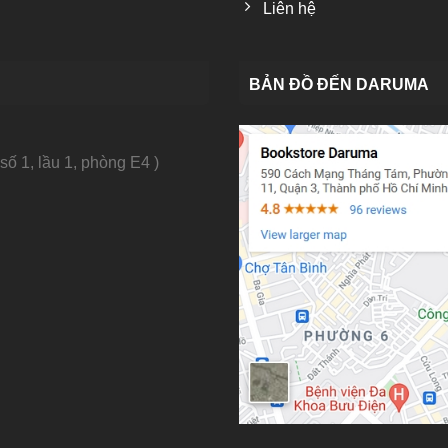
Liên hệ
BẢN ĐỒ ĐẾN DARUMA
số 1, lầu 1, phòng E4 )