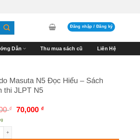
Đăng nhập / Đăng ký
ớng Dẫn
Thu mua sách cũ
Liên Hệ
do Masuta N5 Đọc Hiểu – Sách
n thi JLPT N5
000
Giá
70,000
Giá
₫
₫
gốc
hiện
ng
là:
tại
 Masuta N5 Đọc Hiểu - Sách luyện thi JLPT N5 số lượng
75,000 ₫.
là:
70,000 ₫.