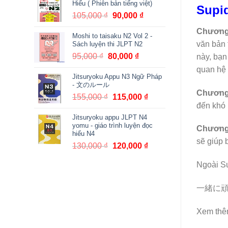
Hiểu ( Phiên bản tiếng việt)
Supi
380,000 ₫.
là:
105,000
₫
Giá
90,000
₫
Giá
361,000 ₫.
gốc
hiện
Chương
Moshi to taisaku N2 Vol 2 -
là:
tại
văn bản 
Sách luyện thi JLPT N2
105,000 ₫.
là:
95,000
₫
Giá
80,000
₫
Giá
này, bạn
90,000 ₫.
gốc
hiện
quan hệ 
Jitsuryoku Appu N3 Ngữ Pháp
là:
tại
- 文のルール
95,000 ₫.
là:
Chương
155,000
₫
Giá
115,000
₫
Giá
80,000 ₫.
đến khó 
gốc
hiện
Jitsuryoku appu JLPT N4
là:
tại
yomu - giáo trình luyện đọc
Chương
155,000 ₫.
là:
hiểu N4
115,000 ₫.
sẽ giúp 
130,000
₫
Giá
120,000
₫
Giá
gốc
hiện
Ngoài Su
là:
tại
130,000 ₫.
là:
一緒に頑張りま
120,000 ₫.
Xem thê