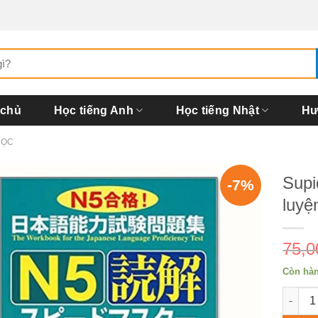
 chủ
Học tiếng Anh
Học tiếng Nhật
Hư
ĐỌC
Supi
-7%
luyệ
75,
Còn hà
Supido