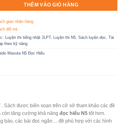
THÊM VÀO GIỎ HÀNG
ách giao nhận hàng
ch đổi trả
ục:
Luyện thi tiếng nhật JLPT
,
Luyện thi N5
,
Sách luyện đọc
,
Tài
tập theo kỹ năng
ido Masuta N5 Đọc Hiểu
5
. Sách được biên soạn trên cở sở tham khảo các đề
à còn tăng cường khả năng
đọc hiểu N5
tốt hơn.
ng báo, các bài đọc ngắn… đề phù hợp với các hình