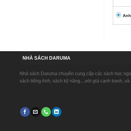
Anh
NHÀ SÁCH DARUMA
Nhà sách Daruma chuyên cung cấp các sách học ngoạ
sách tiếng Anh, sách kỹ năng....với giá cạnh tranh, và