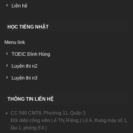
Liên hệ
HỌC TIẾNG NHẬT
Menu link
TOEIC Đình Hùng
Luyện thi n2
Luyện thi n3
THÔNG TIN LIÊN HỆ
CC 590 CMT8, Phường 11, Quận 3
Đối diện công viên Lê Thị Riêng ( Lô A, thang máy số 1,
lầu 1, phòng E4 )