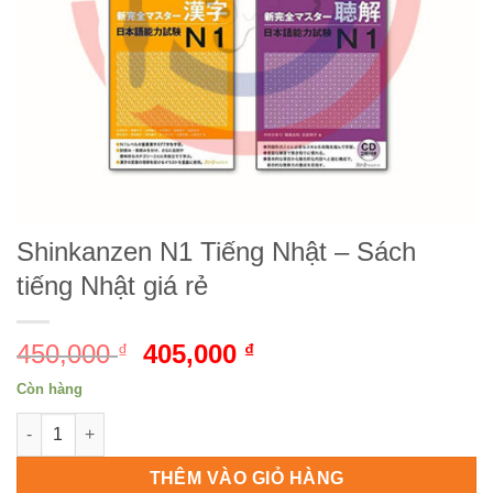
Shinkanzen N1 Tiếng Nhật – Sách
tiếng Nhật giá rẻ
450,000
Giá
405,000
Giá
₫
₫
gốc
hiện
Còn hàng
là:
tại
Shinkanzen N1 Tiếng Nhật - Sách tiếng Nhật giá rẻ số lượng
450,000 ₫.
là:
405,000 ₫.
THÊM VÀO GIỎ HÀNG