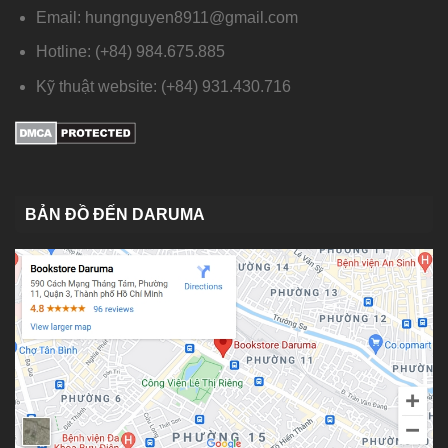
Email: hungnguyen8911@gmail.com
Hotline: (+84) 984.675.885
Kỹ thuật website: (+84) 931.430.716
BẢN ĐỒ ĐẾN DARUMA