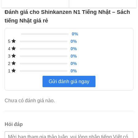
105,000 ₫.
là:
giá
đánh
95,000 ₫.
giá
Đánh giá cho Shinkanzen N1 Tiếng Nhật – Sách
tiếng Nhật giá rẻ
0%
0%
5
0%
4
0%
3
0%
2
0%
1
Gửi đánh giá ngay
Chưa có đánh giá nào.
Hỏi đáp