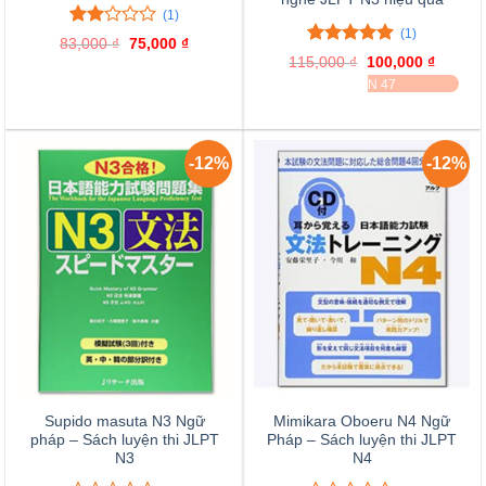
(1)
(1)
2.00
1
83,000
₫
Giá
75,000
₫
Giá
trên
5.00
1
trên 5
gốc
hiện
115,000
₫
Giá
100,000
₫
Giá
là:
tại
5
đánh giá
gốc
hiện
ĐÃ BÁN 47
83,000 ₫.
là:
đánh
là:
tại
75,000 ₫.
115,000 ₫.
là:
giá
100,000
-12%
-12%
Supido masuta N3 Ngữ
Mimikara Oboeru N4 Ngữ
pháp – Sách luyện thi JLPT
Pháp – Sách luyện thi JLPT
N3
N4