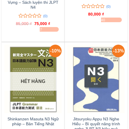
Vựng – Sách luyện thi JLPT
(0)
N4
0
0
80,000
₫
(0)
trên
ĐÃ BÁN 40
5
0
0
85,000
₫
Giá
75,000
₫
Giá
đánh
trên
gốc
hiện
ĐÃ BÁN 37
giá
là:
tại
5
85,000 ₫.
là:
đánh
75,000 ₫.
giá
-10%
-13%
HẾT HÀNG
Shinkanzen Masuta N3 Ngữ
Jitsuryoku Appu N3 Nghe
pháp – Bản Tiếng Nhật
Hiểu – Bí quyết nâng trình
nghe JLPT N3 hiệu quả