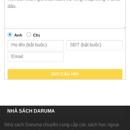
Anh
Chị
GỬI CÂU HỎI
NHÀ SÁCH DARUMA
Nhà sách Daruma chuyên cung cấp các sách học ngoại