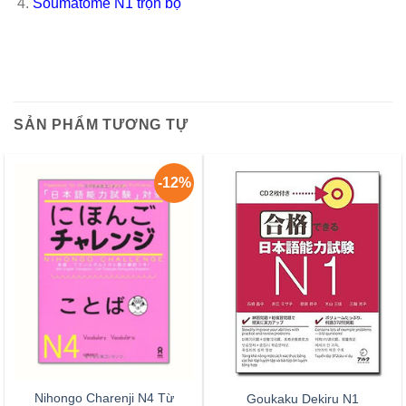
Soumatome N1 trọn bộ
SẢN PHẨM TƯƠNG TỰ
-12%
Nihongo Charenji N4 Từ
Goukaku Dekiru N1