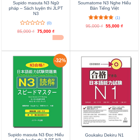
Supido masuta N3 Ngữ
Soumatome N3 Nghe Hiểu
pháp – Sách luyện thi JLPT
Bản Tiếng Việt
N3
(1)
(0)
5.00
1
trên 5
95,000
₫
Giá
55,000
₫
Giá
đánh giá
0
0
gốc
hiện
85,000
₫
Giá
75,000
₫
Giá
là:
tại
trên
gốc
hiện
ĐÃ BÁN 20
95,000 ₫.
là:
là:
tại
5
55,000 ₫
85,000 ₫.
là:
đánh
75,000 ₫.
giá
-32%
Supido masuta N3 Đọc Hiểu
Goukaku Dekiru N1