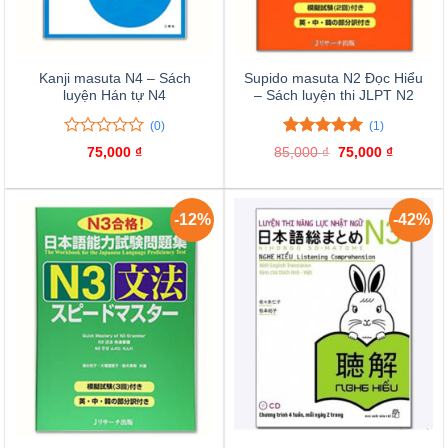
Kanji masuta N4 – Sách
Supido masuta N2 Đọc Hiểu
luyện Hán tự N4
– Sách luyện thi JLPT N2
(0)
(1)
0
0
5.00
1
trên 5
75,000
₫
85,000
₫
Giá
75,000
₫
Giá
trên
đánh giá
gốc
hiện
là:
tại
5
85,000 ₫.
là:
đánh
75,000 ₫
giá
-12%
-42%