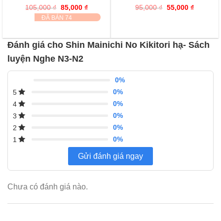
5.00
1
trên 5
5.00
1
trên 5
105,000
₫
Giá
85,000
₫
Giá
95,000
₫
Giá
55,000
₫
Giá
đánh giá
đánh giá
gốc
hiện
gốc
hiện
ĐÃ BÁN 74
là:
tại
là:
tại
105,000 ₫.
là:
95,000 ₫.
là:
85,000 ₫.
55,000 ₫
Đánh giá cho Shin Mainichi No Kikitori hạ- Sách
luyện Nghe N3-N2
0%
0%
5
0%
4
0%
3
0%
2
0%
1
Gửi đánh giá ngay
Chưa có đánh giá nào.