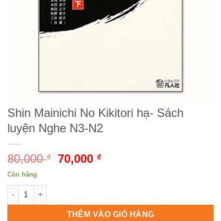
Shin Mainichi No Kikitori hạ- Sách
luyện Nghe N3-N2
80,000
Giá
70,000
Giá
₫
₫
gốc
hiện
Còn hàng
là:
tại
Shin Mainichi No Kikitori hạ- Sách luyện Nghe N3-N2 số lượng
80,000 ₫.
là:
70,000 ₫.
THÊM VÀO GIỎ HÀNG