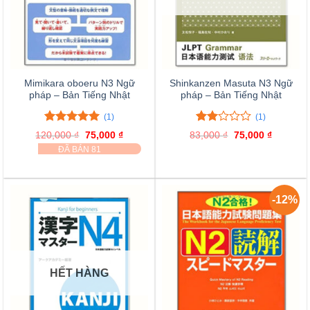
Mimikara oboeru N3 Ngữ
Shinkanzen Masuta N3 Ngữ
pháp – Bản Tiếng Nhật
pháp – Bản Tiếng Nhật
(1)
(1)
5.00
1
trên 5
2.00
1
120,000
₫
Giá
75,000
₫
Giá
83,000
₫
Giá
75,000
₫
Giá
đánh giá
trên
gốc
hiện
gốc
hiện
ĐÃ BÁN 81
là:
tại
là:
tại
5
120,000 ₫.
là:
83,000 ₫.
là:
đánh
75,000 ₫.
75,000 ₫
giá
-12%
HẾT HÀNG