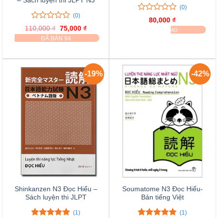
– Sách luyện thi JLPT N3
(0)
(0)
0
0
80,000
₫
trên
0
0
110,000
₫
Giá
75,000
₫
Giá
ĐÃ BÁN 40
5
trên
gốc
hiện
ĐÃ BÁN 94
là:
tại
đánh
5
110,000 ₫.
là:
giá
đánh
75,000 ₫.
giá
-19%
-42%
Shinkanzen N3 Đọc Hiểu –
Soumatome N3 Đọc Hiểu-
Sách luyện thi JLPT
Bản tiếng Việt
(1)
(1)