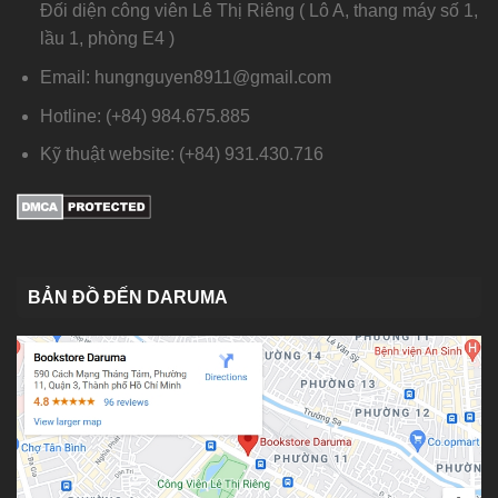
Đối diện công viên Lê Thị Riêng ( Lô A, thang máy số 1,
lầu 1, phòng E4 )
Email: hungnguyen8911@gmail.com
Hotline: (+84) 984.675.885
Kỹ thuật website: (+84) 931.430.716
BẢN ĐỒ ĐẾN DARUMA