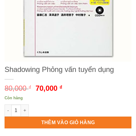
Shadowing Phỏng vấn tuyển dụng
80,000
Giá
70,000
Giá
₫
₫
gốc
hiện
Còn hàng
là:
tại
Shadowing Phỏng vấn tuyển dụng số lượng
80,000 ₫.
là:
70,000 ₫.
THÊM VÀO GIỎ HÀNG