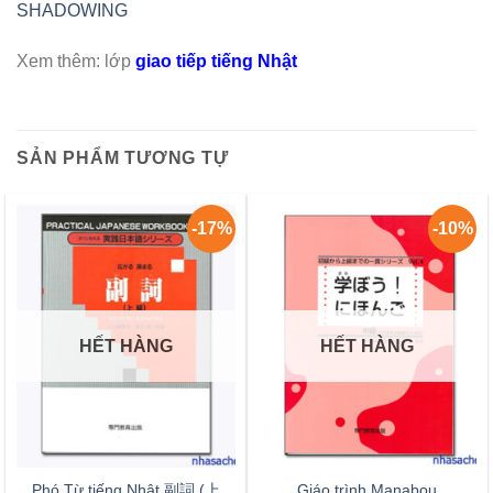
SHADOWING
Xem thêm: lớp
giao tiếp tiếng Nhật
SẢN PHẨM TƯƠNG TỰ
-17%
-10%
HẾT HÀNG
HẾT HÀNG
Phó Từ tiếng Nhật 副詞 (上
Giáo trình Manabou