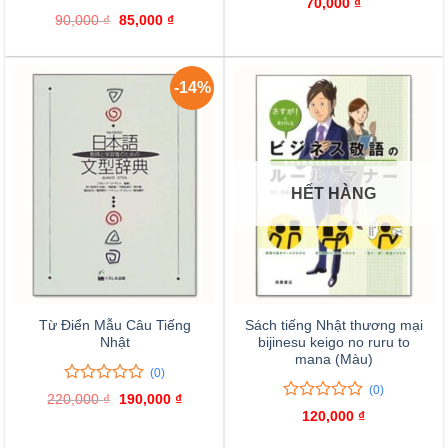
70,000
₫
trên
0
0
90,000
₫
Giá
85,000
₫
Giá
5
trên
gốc
hiện
là:
tại
đánh
5
90,000 ₫.
là:
giá
đánh
85,000 ₫.
giá
-14%
HẾT HÀNG
Từ Điển Mẫu Câu Tiếng
Sách tiếng Nhật thương mại
Nhật
bijinesu keigo no ruru to
mana (Màu)
(0)
(0)
0
0
220,000
₫
Giá
190,000
₫
Giá
trên
0
0
gốc
hiện
120,000
₫
là:
tại
5
trên
220,000 ₫.
là:
đánh
5