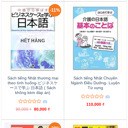
190,000 ₫.
giá
đánh
giá
-11%
HẾT HÀNG
Sách tiếng Nhật thương mại
Sách tiếng Nhật Chuyên
theo tình huống-ビジネスケ
Ngành Điều Dưỡng- Luyện
ースで学ぶ 日本語 ( Sách
Từ vựng
không kèm đáp án)
(0)
(0)
0
0
110,000
₫
trên
0
0
90,000
₫
Giá
80,000
₫
Giá
5
trên
gốc
hiện
là:
tại
đánh
5
90,000 ₫.
là:
giá
đánh
80,000 ₫.
giá