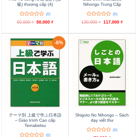
級) thượng cấp (4)
Nihongo Trung Cấp
(0)
(0)
0
0
0
0
60,000
₫
Giá
50,000
₫
Giá
130,000
₫
Giá
117,000
₫
Giá
trên
trên
gốc
hiện
gốc
hiện
là:
tại
là:
tại
5
5
60,000 ₫.
là:
130,000 ₫.
là:
đánh
đánh
50,000 ₫.
117,000
giá
giá
-6%
テーマ別 上級で学ぶ日本語
Shigoto No Nihongo – Sách
– Giáo trình Cao cấp
dạy viết thư
Temabetsu
(0)
(0)
0
0