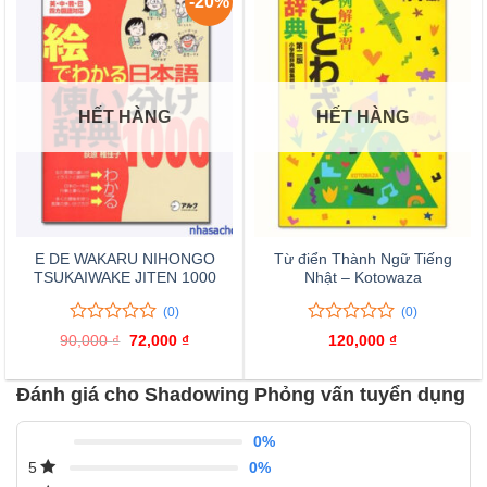
-20%
HẾT HÀNG
HẾT HÀNG
E DE WAKARU NIHONGO
Từ điển Thành Ngữ Tiếng
TSUKAIWAKE JITEN 1000
Nhật – Kotowaza
(0)
(0)
0
0
0
0
90,000
₫
Giá
72,000
₫
Giá
120,000
₫
trên
trên
gốc
hiện
là:
tại
5
5
90,000 ₫.
là:
đánh
đánh
Đánh giá cho Shadowing Phỏng vấn tuyển dụng
72,000 ₫.
giá
giá
0%
0%
5