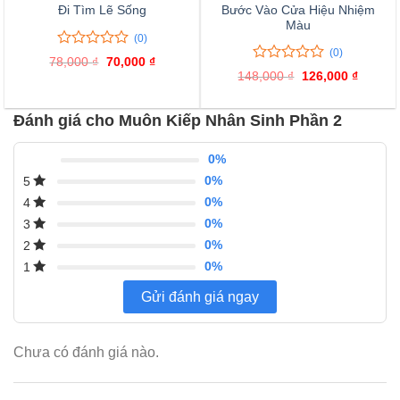
Bước Vào Cửa Hiệu Nhiệm
Đi Tìm Lẽ Sống
Màu
(0)
(0)
0
0
78,000
₫
Giá
70,000
₫
Giá
trên
0
0
gốc
hiện
148,000
₫
Giá
126,000
₫
Giá
là:
tại
5
trên
gốc
hiện
78,000 ₫.
là:
là:
tại
đánh
5
70,000 ₫.
148,000 ₫.
là:
giá
đánh
Đánh giá cho Muôn Kiếp Nhân Sinh Phần 2
126,000
giá
0%
0%
5
0%
4
0%
3
0%
2
0%
1
Gửi đánh giá ngay
Chưa có đánh giá nào.