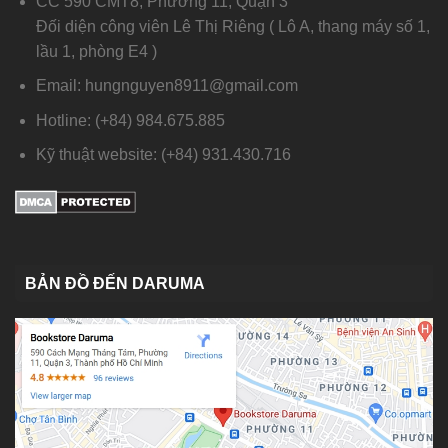
CC 590 CMT8, Phường 11, Quận 3
Đối diện công viên Lê Thị Riêng ( Lô A, thang máy số 1,
lầu 1, phòng E4 )
Email: hungnguyen8911@gmail.com
Hotline: (+84) 984.675.885
Kỹ thuật website: (+84) 931.430.716
BẢN ĐỒ ĐẾN DARUMA