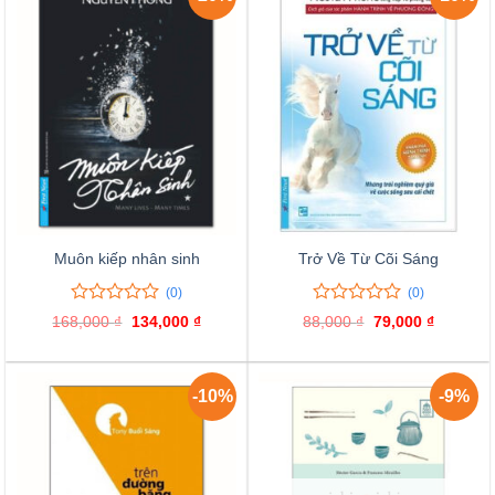
Muôn kiếp nhân sinh
Trở Về Từ Cõi Sáng
(0)
(0)
0
0
0
0
168,000
₫
Giá
134,000
₫
Giá
88,000
₫
Giá
79,000
₫
Giá
trên
trên
gốc
hiện
gốc
hiện
là:
tại
là:
tại
5
5
168,000 ₫.
là:
88,000 ₫.
là:
đánh
đánh
134,000 ₫.
79,000 ₫
giá
giá
-10%
-9%