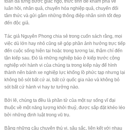
toàn đã từng bước giác ngộ, thức tỉnh để khám phá về
luân hồi, nhân quả, chuyển hóa nghiệp quả, chuyển đổi
tâm thức và gửi gắm những thông điệp nhân sinh tốt đẹp
đến độc giả.
Tác giả Nguyên Phong chia sẻ trong cuốn sách rằng, mọi
việc dù lớn hay nhỏ cũng sẽ góp phần ảnh hưởng trực tiếp
đến cuộc sống hiện tại hoặc trong tương lai, thậm chí đến
tận kiếp sau. Đó là những nghiệp báo ở kiếp trước cộng
nghiệp với hành vi của chúng ta trong kiếp này để hình
thành nên bánh xe nghiệp lực khổng lồ phức tạp nhưng lại
không bỏ sót bất cứ ai, bất cứ quốc gia nào và không bỏ
sót bất cứ hành vi hay tư tưởng nào.
Bởi lẽ, chúng ta đều là phần tử của một sự sống vĩ đại
thuộc về một năng lượng khởi thuỷ, được sắp đặt khéo léo
bởi những định luật trong vũ trụ.
Bằng những câu chuyện thú vị, sâu sắc, liên kết với nhau