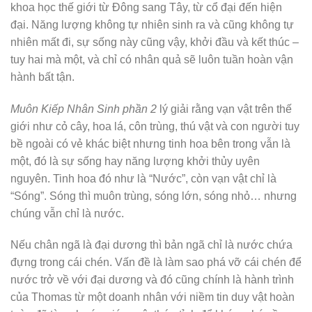
khoa học thế giới từ Đông sang Tây, từ cổ đại đến hiện
đại. Năng lượng không tự nhiên sinh ra và cũng không tự
nhiên mất đi, sự sống này cũng vậy, khởi đầu và kết thúc –
tuy hai mà một, và chỉ có nhân quả sẽ luôn tuần hoàn vận
hành bất tận.
Muôn Kiếp Nhân Sinh phần 2
lý giải rằng vạn vật trên thế
giới như cỏ cây, hoa lá, côn trùng, thú vật và con người tuy
bề ngoài có vẻ khác biệt nhưng tinh hoa bên trong vẫn là
một, đó là sự sống hay năng lượng khởi thủy uyên
nguyên. Tinh hoa đó như là “Nước”, còn vạn vật chỉ là
“Sóng”. Sóng thì muôn trùng, sóng lớn, sóng nhỏ… nhưng
chúng vẫn chỉ là nước.
Nếu chân ngã là đại dương thì bản ngã chỉ là nước chứa
đựng trong cái chén. Vấn đề là làm sao phá vỡ cái chén để
nước trở về với đại dương và đó cũng chính là hành trình
của Thomas từ một doanh nhân với niềm tin duy vật hoàn