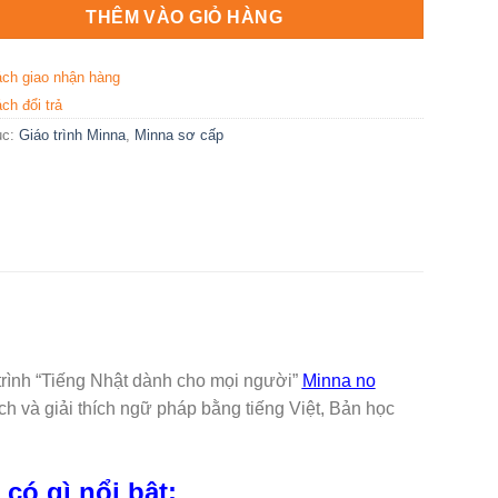
THÊM VÀO GIỎ HÀNG
ách giao nhận hàng
ch đổi trả
ục:
Giáo trình Minna
,
Minna sơ cấp
trình “Tiếng Nhật dành cho mọi người”
Minna no
ch và giải thích ngữ pháp bằng tiếng Việt, Bản học
có gì nổi bật: