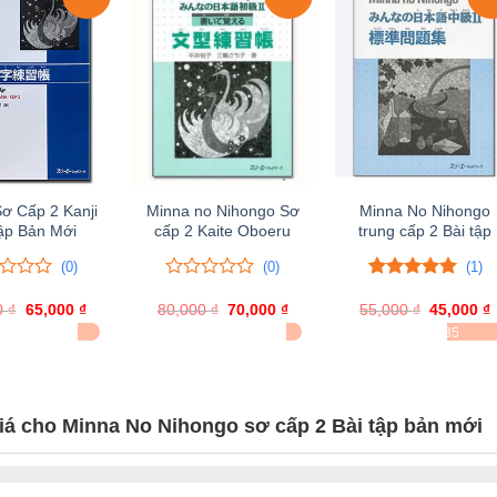
ơ Cấp 2 Kanji
Minna no Nihongo Sơ
Minna No Nihongo
tập Bản Mới
cấp 2 Kaite Oboeru
trung cấp 2 Bài tập
(0)
(0)
(1)
0
0
5.00
1
trên 5
0
₫
Giá
65,000
₫
Giá
80,000
trên
₫
Giá
70,000
₫
Giá
55,000
đánh giá
₫
Giá
45,000
₫
gốc
hiện
gốc
hiện
gốc
5
Ã BÁN 14
ĐÃ BÁN 10
ĐÃ BÁN 35
là:
tại
là:
tại
là:
t
đánh
75,000 ₫.
là:
80,000 ₫.
là:
55,000 ₫.
l
giá
65,000 ₫.
70,000 ₫.
iá cho Minna No Nihongo sơ cấp 2 Bài tập bản mới