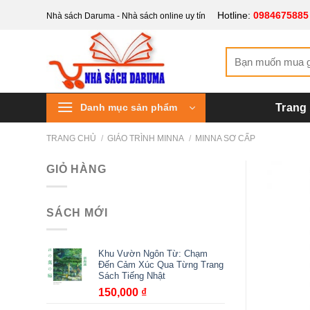
Bỏ
Hotline:
0984675885
Nhà sách Daruma - Nhà sách online uy tín
qua
nội
Tìm
dung
kiếm:
Danh mục sản phẩm
Trang
TRANG CHỦ
/
GIÁO TRÌNH MINNA
/
MINNA SƠ CẤP
GIỎ HÀNG
SÁCH MỚI
Khu Vườn Ngôn Từ: Chạm
Đến Cảm Xúc Qua Từng Trang
Sách Tiếng Nhật
150,000
₫