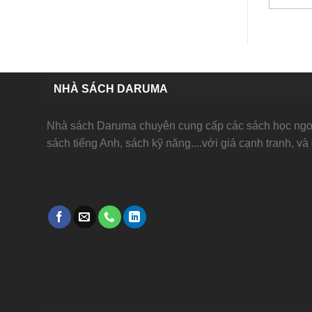
NHÀ SÁCH DARUMA
Nhà sách Daruma chuyên cung cấp các sách học ngoạ
sách tiếng Anh, sách kỹ năng....với giá cạnh tranh, và