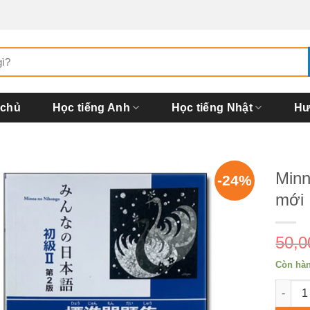
 chủ
Học tiếng Anh
Học tiếng Nhật
Hư
Minn
-24%
mới
50,
Còn hà
Minna 