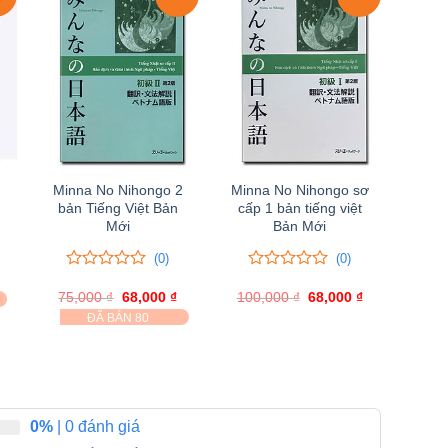
Minna No Nihongo 2
Minna No Nihongo sơ
bản Tiếng Việt Bản
cấp 1 bản tiếng việt
Mới
Bản Mới
(0)
(0)
Giá
0
0
0
0
hiện
75,000
trên
₫
Giá
68,000
₫
Giá
100,000
trên
₫
Giá
68,000
₫
Giá
ại
gốc
hiện
gốc
hiện
5
5
ĐÃ BÁN 80
à:
là:
tại
là:
tại
đánh
đánh
45,000 ₫.
75,000 ₫.
là:
100,000 ₫.
là:
giá
giá
68,000 ₫.
68,000 ₫.
0%
| 0 đánh giá