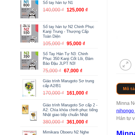
Sổ tay hán tự N1
140,000
₫
Giá
125,000
₫
Giá
gốc
hiện
là:
tại
Sổ tay hán tự N2 Chinh Phục
140,000 ₫.
là:
Kanji Trung - Thượng Cấp
125,000 ₫.
Toàn Diện
105,000
₫
Giá
95,000
₫
Giá
gốc
hiện
Sổ Tay Hán Tự N3: Chinh
là:
tại
Phục 350 Kanji Cốt Lõi, Đảm
105,000 ₫.
là:
Bảo Đậu JLPT N3!
95,000 ₫.
75,000
₫
Giá
67,000
₫
Giá
gốc
hiện
Giáo trình Marugoto Sơ trung
là:
tại
cấp A2/B1
Mô tả
75,000 ₫.
là:
170,000
₫
Giá
161,000
₫
Giá
67,000 ₫.
gốc
hiện
Minna No
Giáo trình Marugoto Sơ cấp 2 -
là:
tại
A2: Chìa khóa chinh phục tiếng
nihongo
170,000 ₫.
là:
Nhật giao tiếp chuẩn Nhật
161,000 ₫.
Hán tự v
380,000
₫
Giá
361,000
₫
Giá
gốc
hiện
Minna
Mimikara Oboeru N2 Nghe
là:
tại