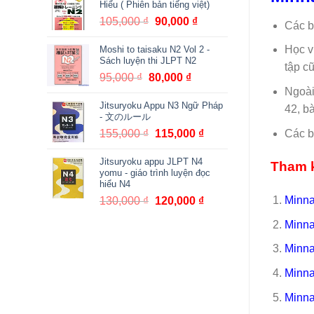
Hiểu ( Phiên bản tiếng việt)
380,000 ₫.
là:
105,000
₫
Giá
90,000
₫
Giá
Các b
361,000 ₫.
gốc
hiện
Học v
Moshi to taisaku N2 Vol 2 -
là:
tại
Sách luyện thi JLPT N2
105,000 ₫.
là:
tập c
95,000
₫
Giá
80,000
₫
Giá
90,000 ₫.
Ngoài
gốc
hiện
Jitsuryoku Appu N3 Ngữ Pháp
là:
tại
42, bà
- 文のルール
95,000 ₫.
là:
Các b
155,000
₫
Giá
115,000
₫
Giá
80,000 ₫.
gốc
hiện
Jitsuryoku appu JLPT N4
là:
tại
Tham k
yomu - giáo trình luyện đọc
155,000 ₫.
là:
hiểu N4
115,000 ₫.
Minna
130,000
₫
Giá
120,000
₫
Giá
gốc
hiện
Minna
là:
tại
130,000 ₫.
là:
Minna
120,000 ₫.
Minna
Minna