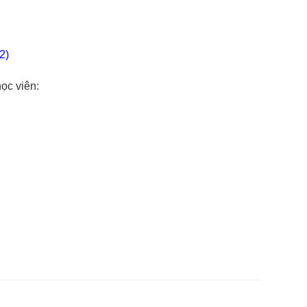
2)
ọc viên: