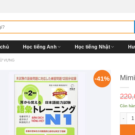
 chủ
Học tiếng Anh
Học tiếng Nhật
Hư
TỪ VỰNG
Mimi
-41%
220
Còn hà
Mimika