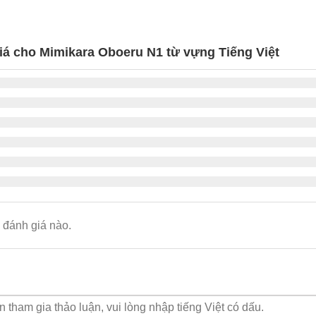
đánh
115,000 ₫.
là:
83,000 ₫.
là:
110,000 
giá
100,000 ₫.
75,000 ₫.
iá cho Mimikara Oboeru N1 từ vựng Tiếng Việt
đánh giá nào.