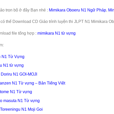
o trọn bộ ở đây Bạn nhé :
Mimikara Oboeru N1 Ngữ Pháp
,
Mi
có thể Download CD Giáo trình luyện thi JLPT N1 Mimikara O
nload file tổng hợp :
mimikara N1 từ vựng
m:
u N1 Từ Vựng
u N1 từ vựng
Doriru N1 GOI-MOJI
anzen N1 Từ vựng – Bản Tiếng Việt
tome N1 Từ vựng
o masuta N1 Từ vựng
i Toreeningu N1 Moji Goi