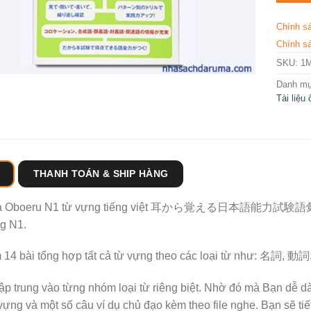
Chính s
Chính sá
SKU:
1
Danh m
Tài liệu
THANH TOÁN & SHIP HÀNG
 Oboeru N1 từ vựng tiếng việt
耳から覚える日本語能力試験語彙トレーニング 
ng N1.
 14 bài tổng hợp tất cả từ vựng theo các loại từ như
tập trung vào từng nhóm loại từ riêng biệt. Nhờ đó mà Bạn dễ 
vựng và một số câu ví dụ chủ đạo kèm theo file nghe. Bạn sẽ tiế