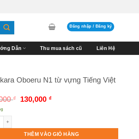
Đăng nhập / Đăng ký
ớng Dẫn
Thu mua sách cũ
Liên Hệ
kara Oboeru N1 từ vựng Tiếng Việt
,000
Giá
130,000
Giá
₫
₫
gốc
hiện
ng
là:
tại
ra Oboeru N1 từ vựng Tiếng Việt số lượng
220,000 ₫.
là:
130,000 ₫.
THÊM VÀO GIỎ HÀNG