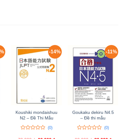
9%
-14%
-11%
Koushiki mondaishuu
Goukaku dekiru N4.5
t
N2 – Đề Thi Mẫu
– Đề thi mẫu
(0)
(0)
0
0
0
0