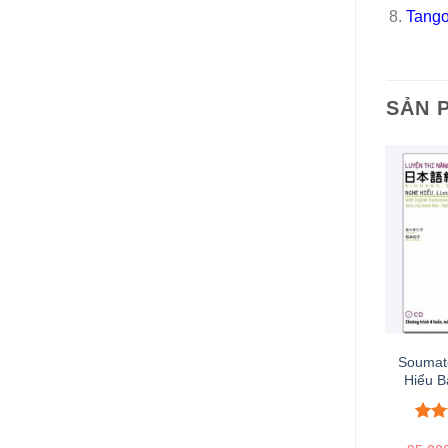
Tango
SẢN 
Soumat
Hiểu B
5.00
1