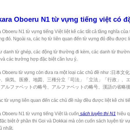
ara Oboeru N1 từ vựng tiếng việt có đ
 Oboeru N1 từ vựng tiếng Việt liệt kê các tất cả tầng nghĩa của 
ng đó. Ngoài ra, các họ từ liên quan đến từ vựng đó đều được liệt
ư danh từ ghép, các động từ thường đi kèm, các danh từ thường
và các trường hợp đặc biệt cần lưu ý.
ra Oboeru từ vựng còn đưa ra một loại các ch
勢、病気、医療、地図、三権分立「司法」「立法」「行政」、
、アルファベットの略号、アルファベットの略号、漢語の省略
c từ vựng liên quan đến các chủ đề này đều được liệt kê chi tiết
 Oboeru N1 từ vựng tiếng Việt là cuốn
sách luyện thi N1
hiệu q
ặc biệt ở phần thi Goi và Dokkai mà còn cuốn sách luyện từ v
ủ nhất.