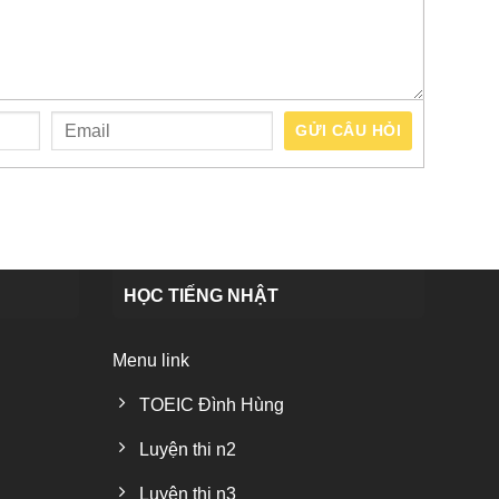
GỬI CÂU HỎI
HỌC TIẾNG NHẬT
Menu link
TOEIC Đình Hùng
Luyện thi n2
Luyện thi n3