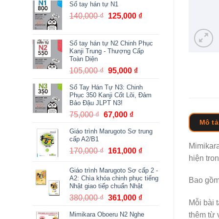
Sổ tay hán tự N1
140,000
₫
Giá
125,000
₫
Giá
gốc
hiện
là:
tại
Sổ tay hán tự N2 Chinh Phục
140,000 ₫.
là:
Kanji Trung - Thượng Cấp
125,000 ₫.
Toàn Diện
105,000
₫
Giá
95,000
₫
Giá
gốc
hiện
Sổ Tay Hán Tự N3: Chinh
là:
tại
Phục 350 Kanji Cốt Lõi, Đảm
105,000 ₫.
là:
Bảo Đậu JLPT N3!
95,000 ₫.
75,000
₫
Giá
67,000
₫
Giá
Mô tả
gốc
hiện
Giáo trình Marugoto Sơ trung
là:
tại
cấp A2/B1
75,000 ₫.
là:
Mimikara
170,000
₫
Giá
161,000
₫
Giá
67,000 ₫.
hiện tro
gốc
hiện
Giáo trình Marugoto Sơ cấp 2 -
là:
tại
A2: Chìa khóa chinh phục tiếng
Bao g
ồm
170,000 ₫.
là:
Nhật giao tiếp chuẩn Nhật
161,000 ₫.
380,000
₫
Giá
361,000
₫
Giá
Mỗi bài 
gốc
hiện
Mimikara Oboeru N2 Nghe
thêm từ 
là:
tại