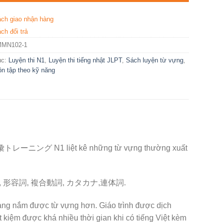
ách giao nhận hàng
ch đổi trả
MMN102-1
ục:
Luyện thi N1
,
Luyện thi tiếng nhật JLPT
,
Sách luyện từ vựng
,
 ôn tập theo kỹ năng
N1 liệt kê những từ vựng thường xuất
: 名詞, 動詞, 形容詞, 複合動詞, カタカナ,連体詞.
dàng nắm được từ vựng hơn. Giáo trình được dịch
t kiệm được khá nhiều thời gian khi có tiếng Việt kèm