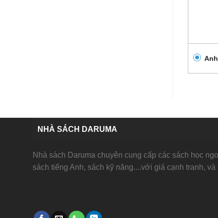
Anh
NHÀ SÁCH DARUMA
Nhà sách Daruma chuyên cung cấp các sách học ngoạ
sách tiếng Anh, sách kỹ năng....với giá cạnh tranh, và