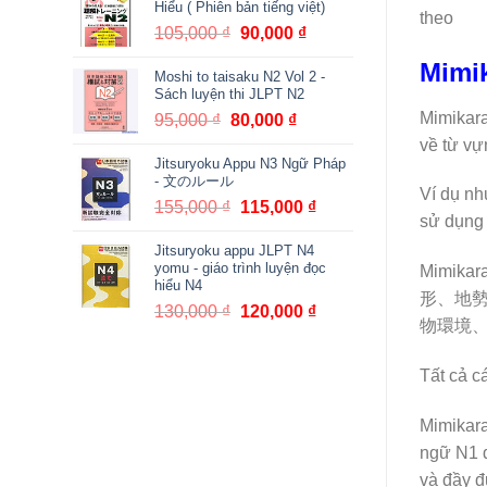
Hiểu ( Phiên bản tiếng việt)
theo
380,000 ₫.
là:
105,000
₫
Giá
90,000
₫
Giá
361,000 ₫.
gốc
hiện
Mimik
Moshi to taisaku N2 Vol 2 -
là:
tại
Sách luyện thi JLPT N2
105,000 ₫.
là:
Mimikara
95,000
₫
Giá
80,000
₫
Giá
90,000 ₫.
gốc
hiện
về từ vự
Jitsuryoku Appu N3 Ngữ Pháp
là:
tại
- 文のルール
95,000 ₫.
là:
Ví dụ nh
155,000
₫
Giá
115,000
₫
Giá
80,000 ₫.
sử dụng 
gốc
hiện
Jitsuryoku appu JLPT N4
là:
tại
yomu - giáo trình luyện đọc
Mimika
155,000 ₫.
là:
hiểu N4
115,000 ₫.
形、地
130,000
₫
Giá
120,000
₫
Giá
物環境
gốc
hiện
là:
tại
Tất cả cá
130,000 ₫.
là:
120,000 ₫.
Mimikara
ngữ N1 đ
và đầy đ