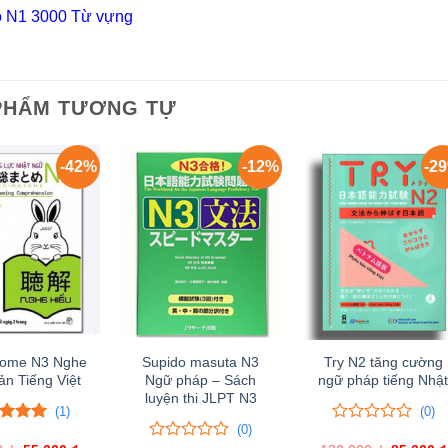
 N1 3000 Từ vựng
PHẨM TƯƠNG TỰ
-42%
-12%
-2
ome N3 Nghe
Supido masuta N3
Try N2 tăng cường
ản Tiếng Việt
Ngữ pháp – Sách
ngữ pháp tiếng Nhậ
luyện thi JLPT N3
(1)
(0)
(0)
trên 5
0
0