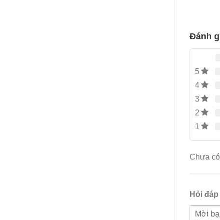
đánh
giá
Đánh g
5
4
3
2
1
Chưa có 
Hỏi đáp