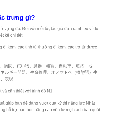
ặc trưng gì?
từ vựng đó. Đối với mỗi từ, tác giả đưa ra nhiều ví dụ
 kê chi tiết.
 đi kèm, các tính từ thường đi kèm, các trợ từ được
ủ đề như :日本文化、病院、買い物、臓器、器官、自動車、道路、地
エネルギー問題、生命倫理、オノマトペ（擬態語）生
後、表現…
 và cần thiết với trình độ N1.
uả giúp bạn dễ dàng vượt qua kỳ thi năng lực Nhật
ựng hỗ trợ bạn học nâng cao vốn từ một cách bao quát