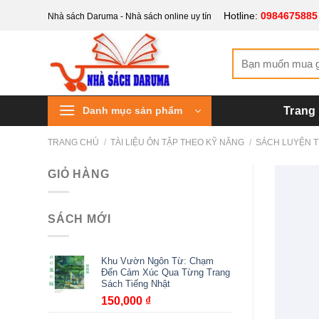
Bỏ
Hotline:
0984675885
Nhà sách Daruma - Nhà sách online uy tín
qua
nội
Tìm
dung
kiếm:
Danh mục sản phẩm
Trang
TRANG CHỦ
/
TÀI LIỆU ÔN TẬP THEO KỸ NĂNG
/
SÁCH LUYỆN 
GIỎ HÀNG
SÁCH MỚI
Khu Vườn Ngôn Từ: Chạm
Đến Cảm Xúc Qua Từng Trang
Sách Tiếng Nhật
150,000
₫