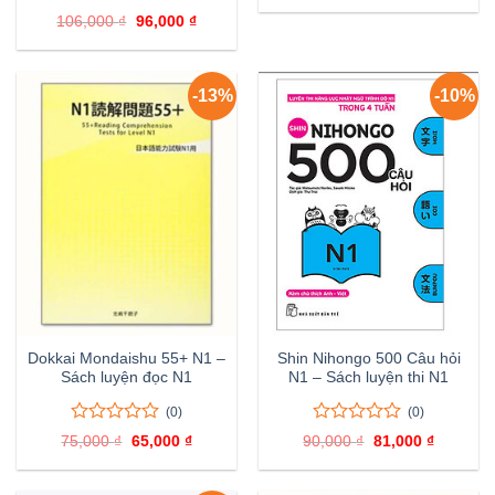
là:
tại
5
0
0
106,000
₫
Giá
96,000
₫
Giá
105,000 ₫.
là:
đánh
trên
gốc
hiện
96,000 
giá
là:
tại
5
106,000 ₫.
là:
đánh
96,000 ₫.
giá
-13%
-10%
Dokkai Mondaishu 55+ N1 –
Shin Nihongo 500 Câu hỏi
Sách luyện đọc N1
N1 – Sách luyện thi N1
(0)
(0)
0
0
0
0
75,000
₫
Giá
65,000
₫
Giá
90,000
₫
Giá
81,000
₫
Giá
trên
trên
gốc
hiện
gốc
hiện
là:
tại
là:
tại
5
5
75,000 ₫.
là:
90,000 ₫.
là:
đánh
đánh