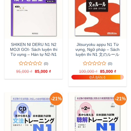
SHIKEN NI DERU N1 N2
Jitsuryoku appu N1 Từ
MOJI GOI- Sách luyện thi
vựng, Ngữ pháp – Sách
Từ vựng – Hán tự N2-N1
luyện thi N1 文のルール
(0)
(0)
0
0
0
0
95,000
₫
Giá
85,000
₫
Giá
100,000
₫
Giá
85,000
₫
Giá
trên
trên
gốc
hiện
gốc
hiện
ĐÃ BÁN 6
là:
tại
là:
tại
5
5
95,000 ₫.
là:
100,000 ₫.
là:
đánh
đánh
85,000 ₫.
85,000 
giá
giá
-21%
-21%