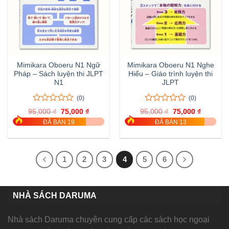
Mimikara Oboeru N1 Ngữ
Mimikara Oboeru N1 Nghe
Pháp – Sách luyện thi JLPT
Hiểu – Giáo trình luyện thi
N1
JLPT
(0)
(0)
0
0
0
0
95,000
₫
Giá
75,000
₫
Giá
95,000
₫
Giá
75,000
₫
Giá
trên
trên
gốc
hiện
gốc
hiện
ĐÃ BÁN 19
ĐÃ BÁN 13
là:
tại
là:
tại
5
5
95,000 ₫.
là:
95,000 ₫.
là:
đánh
đánh
75,000 ₫.
75,000 ₫
giá
giá
1
2
3
4
5
6
NHÀ SÁCH DARUMA
Nhà sách Daruma chuyên cung cấp các sách học ngoại