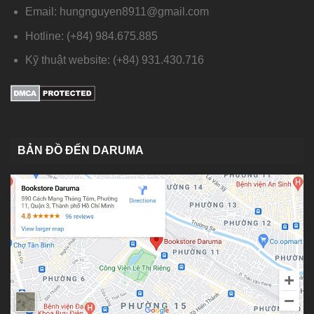
Email: hungnguyen8911@gmail.com
Hotline: (+84) 984.675.885
Kỹ thuật website: (+84) 931.430.716
BẢN ĐỒ ĐẾN DARUMA