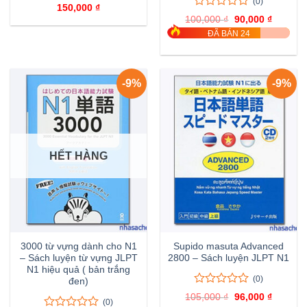
(0)
0
0
150,000
₫
trên
0
0
100,000
₫
Giá
90,000
₫
Giá
5
trên
gốc
hiện
ĐÃ BÁN 24
đánh
là:
tại
5
100,000 ₫.
là:
giá
đánh
90,000 
giá
-9%
-9%
HẾT HÀNG
3000 từ vựng dành cho N1
Supido masuta Advanced
– Sách luyện từ vựng JLPT
2800 – Sách luyện JLPT N1
N1 hiệu quả ( bản trắng
(0)
đen)
0
0
105,000
₫
Giá
96,000
₫
Giá
(0)
trên
gốc
hiện