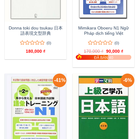
Donna toki dou tsukau 日本
Mimikara Oboeru N1 Ngữ
語表現文型辞典
Pháp dịch tiếng Việt
(0)
(0)
0
0
0
0
180,000
₫
170,000
₫
Giá
90,000
₫
Giá
trên
trên
gốc
hiện
ĐÃ BÁN 40
là:
tại
5
5
170,000 ₫.
là:
đánh
đánh
90,000 
giá
giá
-41%
-6%