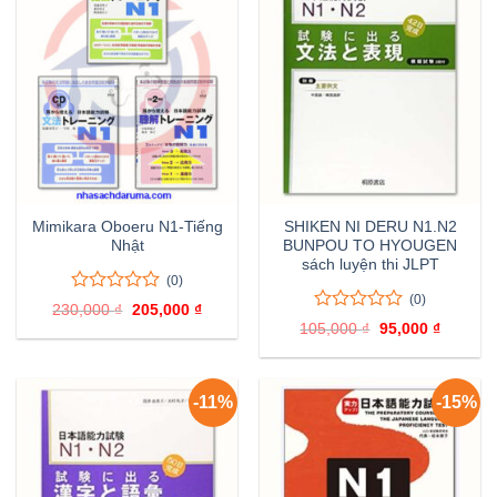
Mimikara Oboeru N1-Tiếng
SHIKEN NI DERU N1.N2
Nhật
BUNPOU TO HYOUGEN
sách luyện thi JLPT
(0)
(0)
0
0
230,000
₫
Giá
205,000
₫
Giá
trên
0
0
gốc
hiện
105,000
₫
Giá
95,000
₫
Giá
là:
tại
5
trên
gốc
hiện
230,000 ₫.
là:
đánh
là:
tại
5
205,000 ₫.
105,000 ₫.
là:
giá
đánh
95,000 
giá
-11%
-15%