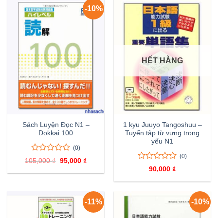
65,000 ₫.
81,000 ₫
giá
giá
-10%
HẾT HÀNG
Sách Luyện Đọc N1 –
1 kyu Juuyo Tangoshuu –
Dokkai 100
Tuyển tập từ vựng trọng
yếu N1
(0)
(0)
0
0
105,000
₫
Giá
95,000
₫
Giá
trên
0
0
gốc
hiện
90,000
₫
là:
tại
5
trên
105,000 ₫.
là:
đánh
5
95,000 ₫.
giá
đánh
giá
-11%
-10%