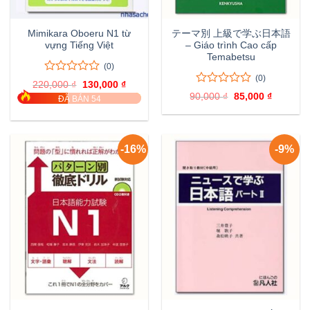
Mimikara Oboeru N1 từ
テーマ別 上級で学ぶ日本語
vựng Tiếng Việt
– Giáo trình Cao cấp
Temabetsu
(0)
(0)
0
0
220,000
₫
Giá
130,000
₫
Giá
trên
0
0
gốc
hiện
90,000
₫
Giá
85,000
₫
Giá
ĐÃ BÁN 54
là:
tại
5
trên
gốc
hiện
220,000 ₫.
là:
đánh
là:
tại
5
130,000 ₫.
90,000 ₫.
là:
giá
đánh
85,000 ₫
giá
-16%
-9%