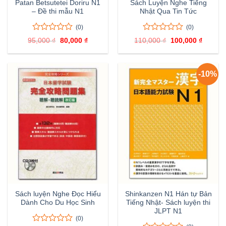
Patan Betsutetei Doriru N1
Sách Luyện Nghe Tiếng
– Đề thi mẫu N1
Nhật Qua Tin Tức
(0)
(0)
0
0
0
0
95,000
₫
Giá
80,000
₫
Giá
110,000
₫
Giá
100,000
₫
Giá
trên
trên
gốc
hiện
gốc
hiện
là:
tại
là:
tại
5
5
95,000 ₫.
là:
110,000 ₫.
là:
đánh
đánh
80,000 ₫.
100,000
giá
giá
-10%
Sách luyện Nghe Đọc Hiểu
Shinkanzen N1 Hán tự Bản
Dành Cho Du Học Sinh
Tiếng Nhật- Sách luyện thi
JLPT N1
(0)