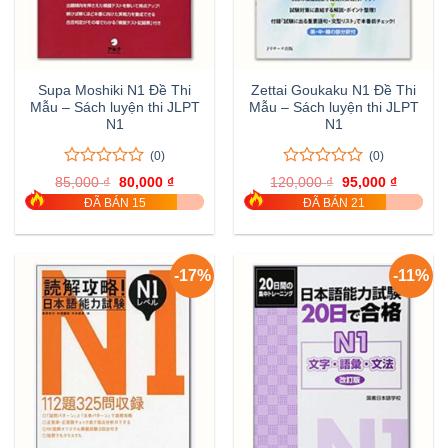
Supa Moshiki N1 Đề Thi
Zettai Goukaku N1 Đề Thi
Mẫu – Sách luyện thi JLPT
Mẫu – Sách luyện thi JLPT
N1
N1
(0)
(0)
0
0
0
0
85,000
₫
Giá
80,000
₫
Giá
120,000
₫
Giá
95,000
₫
Giá
trên
trên
gốc
hiện
gốc
hiện
ĐÃ BÁN 15
ĐÃ BÁN 21
là:
tại
là:
tại
5
5
85,000 ₫.
là:
120,000 ₫.
là:
đánh
đánh
80,000 ₫.
95,000 
giá
giá
-17%
-11%