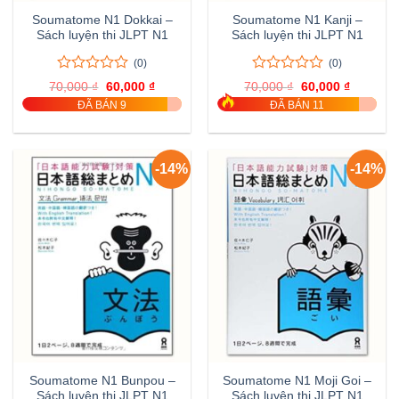
Soumatome N1 Dokkai –
Soumatome N1 Kanji –
Sách luyện thi JLPT N1
Sách luyện thi JLPT N1
(0)
(0)
0
0
0
0
70,000
₫
Giá
60,000
₫
Giá
70,000
₫
Giá
60,000
₫
Giá
trên
trên
gốc
hiện
gốc
hiện
ĐÃ BÁN 9
ĐÃ BÁN 11
là:
tại
là:
tại
5
5
70,000 ₫.
là:
70,000 ₫.
là:
đánh
đánh
60,000 ₫.
60,000 ₫
giá
giá
-14%
-14%
Soumatome N1 Bunpou –
Soumatome N1 Moji Goi –
Sách luyện thi JLPT N1
Sách luyện thi JLPT N1