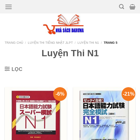
Bỏ
qua
nội
dung
TRANG CHỦ
/
LUYỆN THI TIẾNG NHẬT JLPT
/
LUYỆN THI N1
/
TRANG 5
Luyện Thi N1
LỌC
-6%
-21%