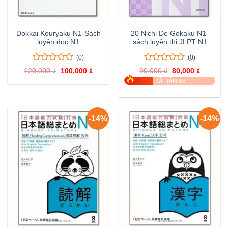
Dokkai Kouryaku N1-Sách
20 Nichi De Gokaku N1-
luyện đọc N1
sách luyện thi JLPT N1
(0)
(0)
0
0
0
0
120,000
₫
Giá
100,000
₫
Giá
90,000
₫
Giá
80,000
₫
Giá
trên
trên
gốc
hiện
gốc
hiện
ĐÃ BÁN 66
là:
tại
là:
tại
5
5
120,000 ₫.
là:
90,000 ₫.
là:
đánh
đánh
100,000 ₫.
80,000 ₫
giá
giá
-14%
-14%