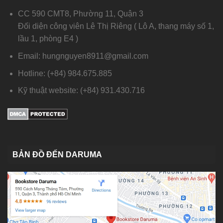
CC 590 CMT8, Phường 11, Quận 3
Đối diện công viên Lê Thị Riêng ( Lô A, thang máy số 1,
lầu 1, phòng E4 )
Email: hungnguyen8911@gmail.com
Hotline: (+84) 984.675.885
Kỹ thuật website: (+84) 931.430.716
BẢN ĐỒ ĐẾN DARUMA