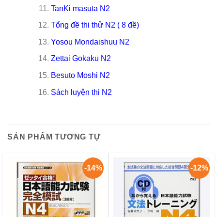
TanKi masuta N2
Tổng đề thi thử N2 ( 8 đề)
Yosou Mondaishuu N2
Zettai Gokaku N2
Besuto Moshi N2
Sách luyện thi N2
SẢN PHẨM TƯƠNG TỰ
-14%
-12%