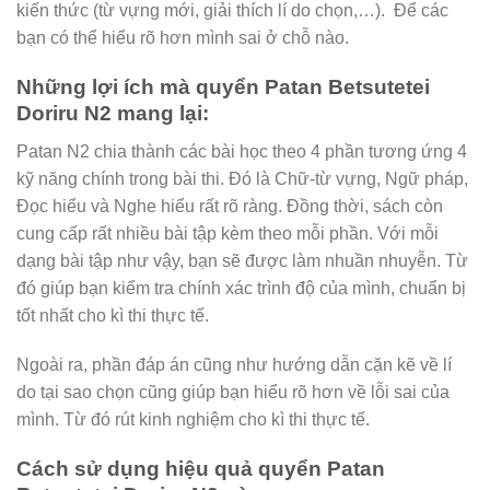
kiến thức (từ vựng mới, giải thích lí do chọn,…). Để các
bạn có thể hiểu rõ hơn mình sai ở chỗ nào.
Những lợi ích mà quyển Patan Betsutetei
Doriru N2 mang lại:
Patan N2 chia thành các bài học theo 4 phần tương ứng 4
kỹ năng chính trong bài thi. Đó là Chữ-từ vựng, Ngữ pháp,
Đọc hiểu và Nghe hiểu rất rõ ràng. Đồng thời, sách còn
cung cấp rất nhiều bài tập kèm theo mỗi phần. Với mỗi
dạng bài tập như vậy, bạn sẽ được làm nhuần nhuyễn. Từ
đó giúp bạn kiểm tra chính xác trình độ của mình, chuẩn bị
tốt nhất cho kì thi thực tế.
Ngoài ra, phần đáp án cũng như hướng dẫn cặn kẽ về lí
do tại sao chọn cũng giúp bạn hiểu rõ hơn về lỗi sai của
mình. Từ đó rút kinh nghiệm cho kì thi thực tế.
Cách sử dụng hiệu quả quyển Patan