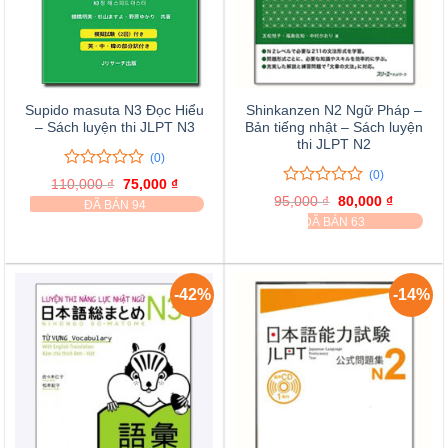
Supido masuta N3 Đọc Hiểu
Shinkanzen N2 Ngữ Pháp –
– Sách luyện thi JLPT N3
Bản tiếng nhật – Sách luyện
thi JLPT N2
(0)
(0)
0
0
110,000
₫
Giá
75,000
₫
Giá
trên
0
0
gốc
hiện
95,000
₫
Giá
80,000
₫
Giá
ĐÃ BÁN 94
là:
tại
5
trên
gốc
hiện
ĐÃ BÁN 63
110,000 ₫.
là:
đánh
là:
tại
5
75,000 ₫.
95,000 ₫.
là:
giá
đánh
80,000 ₫
giá
-42%
-14%