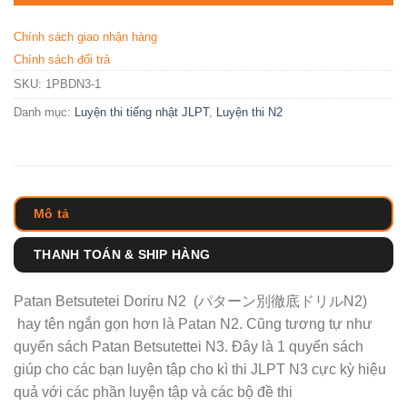
Chính sách giao nhận hàng
Chính sách đổi trả
SKU:
1PBDN3-1
Danh mục:
Luyện thi tiếng nhật JLPT
,
Luyện thi N2
Mô tả
THANH TOÁN & SHIP HÀNG
Patan Betsutetei Doriru N2 (パターン別徹底ドリルN2)
hay tên ngắn gọn hơn là Patan N2. Cũng tương tự như
quyển sách Patan Betsutettei N3. Đây là 1 quyển sách
giúp cho các bạn luyện tập cho kì thi JLPT N3 cực kỳ hiệu
quả với các phần luyện tập và các bộ đề thi