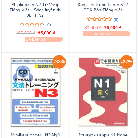
Shinkanzen N2 Từ Vựng
Kanji Look and Learn 512
Tiếng Việt – Sách luyện thi
SGK Bản Tiếng Việt
JLPT N2
(0)
(0)
0
0
80,000
₫
Giá
70,000
₫
Giá
trên
0
0
gốc
hiện
105,000
₫
Giá
95,000
₫
Giá
ĐÃ BÁN 83
là:
tại
5
trên
gốc
hiện
ĐÃ BÁN 68
80,000 ₫.
là:
là:
tại
đánh
5
70,000 ₫
105,000 ₫.
là:
giá
đánh
95,000 ₫.
giá
-38%
-27%
Mimikara oboeru N3 Ngữ
Jitsuryoku appu N1 Nghe