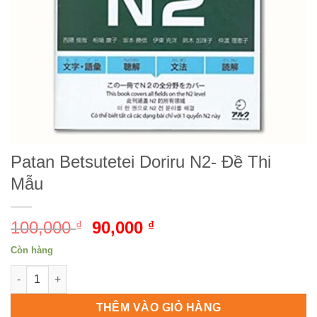
Patan Betsutetei Doriru N2- Đề Thi
Mẫu
100,000
Giá
90,000
Giá
₫
₫
gốc
hiện
Còn hàng
là:
tại
Patan Betsutetei Doriru N2- Đề Thi Mẫu số lượng
100,000 ₫.
là:
90,000 ₫.
THÊM VÀO GIỎ HÀNG