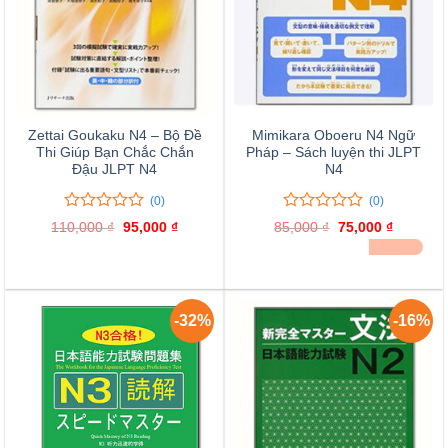
Zettai Goukaku N4 – Bộ Đề
Mimikara Oboeru N4 Ngữ
Thi Giúp Bạn Chắc Chắn
Pháp – Sách luyện thi JLPT
Đậu JLPT N4
N4
(0)
(0)
0
0
0
0
110,000
₫
Giá
95,000
₫
Giá
85,000
₫
Giá
75,000
₫
Giá
trên
trên
gốc
hiện
gốc
hiện
ĐÃ BÁN 30
là:
tại
là:
tại
5
5
110,000 ₫.
là:
85,000 ₫.
là:
đánh
đánh
95,000 ₫.
75,000 ₫
giá
giá
-32%
-16%