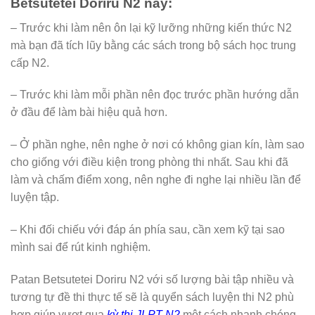
Betsutetei Doriru N2 này:
– Trước khi làm nên ôn lại kỹ lưỡng những kiến thức N2
mà bạn đã tích lũy bằng các sách trong bộ sách học trung
cấp N2.
– Trước khi làm mỗi phần nên đọc trước phần hướng dẫn
ở đầu để làm bài hiệu quả hơn.
– Ở phần nghe, nên nghe ở nơi có không gian kín, làm sao
cho giống với điều kiện trong phòng thi nhất. Sau khi đã
làm và chấm điểm xong, nên nghe đi nghe lại nhiều lần để
luyện tập.
– Khi đối chiếu với đáp án phía sau, cần xem kỹ tại sao
mình sai để rút kinh nghiệm.
Patan Betsutetei Doriru N2 với số lượng bài tập nhiều và
tương tự đề thi thực tế sẽ là quyển sách luyện thi N2 phù
hợp giúp vượt qua
kỳ thi JLPT N2
một cách nhanh chóng