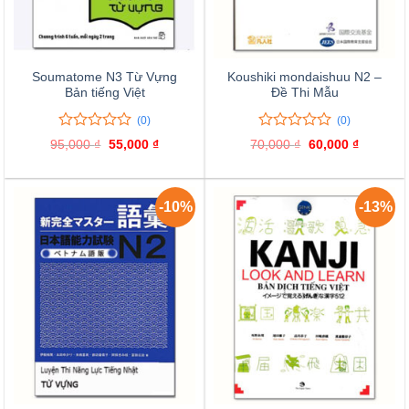
Soumatome N3 Từ Vựng
Koushiki mondaishuu N2 –
Bản tiếng Việt
Đề Thi Mẫu
(0)
(0)
0
0
0
0
95,000
₫
Giá
55,000
₫
Giá
70,000
₫
Giá
60,000
₫
Giá
trên
trên
gốc
hiện
gốc
hiện
là:
tại
là:
tại
5
5
95,000 ₫.
là:
70,000 ₫.
là:
đánh
đánh
55,000 ₫.
60,000 ₫
giá
giá
-10%
-13%