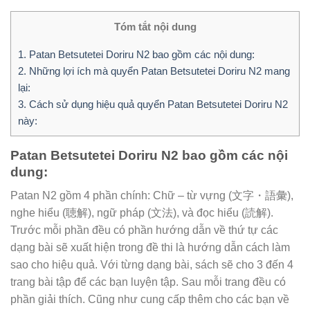
Tóm tắt nội dung
1.
Patan Betsutetei Doriru N2 bao gồm các nội dung:
2.
Những lợi ích mà quyển Patan Betsutetei Doriru N2 mang
lại:
3.
Cách sử dụng hiệu quả quyển Patan Betsutetei Doriru N2
này:
Patan Betsutetei Doriru N2 bao gồm các nội
dung:
Patan N2 gồm 4 phần chính: Chữ – từ vựng (文字・語彙),
nghe hiểu (聴解), ngữ pháp (文法), và đọc hiểu (読解).
Trước mỗi phần đều có phần hướng dẫn về thứ tự các
dạng bài sẽ xuất hiện trong đề thi là hướng dẫn cách làm
sao cho hiệu quả. Với từng dạng bài, sách sẽ cho 3 đến 4
trang bài tập để các bạn luyện tập. Sau mỗi trang đều có
phần giải thích. Cũng như cung cấp thêm cho các bạn về