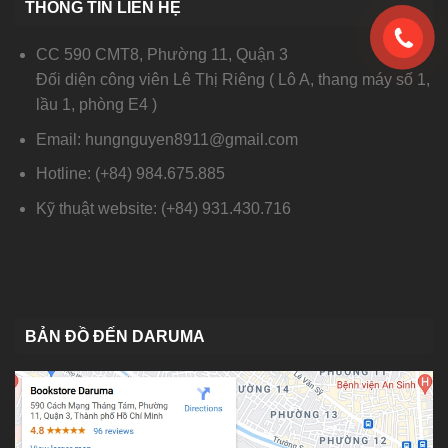
THÔNG TIN LIÊN HỆ
CC 590 CMT8, Phường 11, Quận 3
Đối diện công viên Lê Thị Riêng ( Lô A, thang máy số 1,
lầu 1, phòng E4 )
Email: hungnguyen8911@gmail.com
Hotline: (+84) 984.675.885
Kỹ thuật website: (+84) 931.430.716
BẢN ĐỒ ĐẾN DARUMA