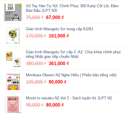
gốc
hiện
Sổ Tay Hán Tự N3: Chinh Phục 350 Kanji Cốt Lõi, Đảm
là:
tại
Bảo Đậu JLPT N3!
105,000 ₫.
là:
75,000
₫
Giá
67,000
₫
Giá
95,000 ₫.
gốc
hiện
Giáo trình Marugoto Sơ trung cấp A2/B1
là:
tại
75,000 ₫.
là:
170,000
₫
Giá
161,000
₫
Giá
67,000 ₫.
gốc
hiện
là:
tại
Giáo trình Marugoto Sơ cấp 2 -A2: Chìa khóa chinh phục
170,000 ₫.
là:
tiếng Nhật giao tiếp chuẩn Nhật
161,000 ₫.
380,000
₫
Giá
361,000
₫
Giá
gốc
hiện
Mimikara Oboeru N2 Nghe Hiểu ( Phiên bản tiếng việt)
là:
tại
380,000 ₫.
là:
105,000
₫
Giá
90,000
₫
Giá
361,000 ₫.
gốc
hiện
là:
tại
Moshi to taisaku N2 Vol 2 - Sách luyện thi JLPT N2
105,000 ₫.
là:
95,000
₫
Giá
80,000
₫
Giá
90,000 ₫.
gốc
hiện
là:
tại
95,000 ₫.
là: