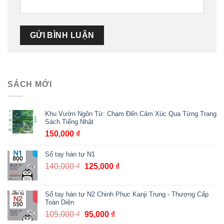
SÁCH MỚI
Khu Vườn Ngôn Từ: Chạm Đến Cảm Xúc Qua Từng Trang
Sách Tiếng Nhật
150,000
₫
Sổ tay hán tự N1
140,000
₫
Giá
125,000
₫
Giá
gốc
hiện
là:
tại
Sổ tay hán tự N2 Chinh Phục Kanji Trung - Thượng Cấp
140,000 ₫.
là:
Toàn Diện
125,000 ₫.
105,000
₫
Giá
95,000
₫
Giá