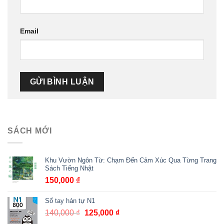
Email
SÁCH MỚI
Khu Vườn Ngôn Từ: Chạm Đến Cảm Xúc Qua Từng Trang
Sách Tiếng Nhật
150,000
₫
Sổ tay hán tự N1
140,000
₫
Giá
125,000
₫
Giá
gốc
hiện