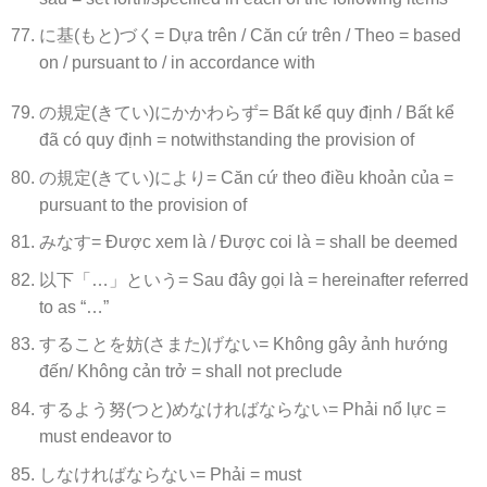
に基(もと)づく= Dựa trên / Căn cứ trên / Theo = based
on / pursuant to / in accordance with
の規定(きてい)にかかわらず= Bất kể quy định / Bất kể
đã có quy định = notwithstanding the provision of
の規定(きてい)により= Căn cứ theo điều khoản của =
pursuant to the provision of
みなす= Được xem là / Được coi là = shall be deemed
以下「…」という= Sau đây gọi là = hereinafter referred
to as “…”
することを妨(さまた)げない= Không gây ảnh hướng
đến/ Không cản trở = shall not preclude
するよう努(つと)めなければならない= Phải nổ lực =
must endeavor to
しなければならない= Phải = must