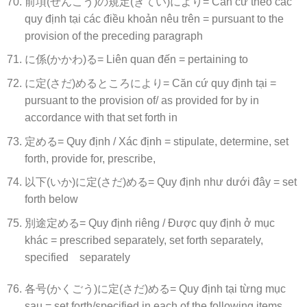
前項(ぜんこう)の規定(きてい)により= Căn cứ theo các
quy định tại các điều khoản nêu trên = pursuant to the
provision of the preceding paragraph
に係(かかわ)る= Liên quan đến = pertaining to
に定(さだ)めるところにより= Căn cứ quy định tại =
pursuant to the provision of/ as provided for by in
accordance with that set forth in
定める= Quy định / Xác định = stipulate, determine, set
forth, provide for, prescribe,
以下(いか)に定(さだ)める= Quy định như dưới đây = set
forth below
別途定める= Quy định riêng / Được quy định ở mục
khác = prescribed separately, set forth separately,
specified separately
各号(かくごう)に定(さだ)める= Quy định tại từng mục
sau = set forth/specified in each of the following items