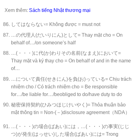
Xem thêm:
Sách tiếng Nhật thương mại
してはならない= Không được = must not
…の代理人(だいりにん)として= Thay mặt cho = On
behalf of…/on someone’s half
…(・・・)に代(か)わりその名前(なまえ)において=
Thay mặt và ký thay cho = On behalf of and in the name
of…
…について責任(せきにん)を負(お)っている= Chịu trách
nhiệm cho / Có trách nhiệm cho = Be responsible
for…/be liable for…/beobliged to do/have duty to do
秘密保持契約(ひみつほじけいやく)= Thỏa thuận bảo
mật thông tin = Non-(－)disclosure agreement（NDA）
…(・・・)の場合(ばあい)には，…(・・・)の事実(じじ
つ)が発生(はっせい)した場合(ばあい)には= Trong