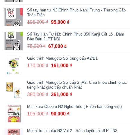
là:
tại
Sổ tay hán tự N2 Chinh Phục Kanji Trung - Thượng Cấp
140,000 ₫.
là:
Toàn Diện
125,000 ₫.
105,000
₫
Giá
95,000
₫
Giá
gốc
hiện
Sổ Tay Hán Tự N3: Chinh Phục 350 Kanji Cốt Lõi, Đảm
là:
tại
Bảo Đậu JLPT N3!
105,000 ₫.
là:
75,000
₫
Giá
67,000
₫
Giá
95,000 ₫.
gốc
hiện
Giáo trình Marugoto Sơ trung cấp A2/B1
là:
tại
75,000 ₫.
là:
170,000
₫
Giá
161,000
₫
Giá
67,000 ₫.
gốc
hiện
là:
tại
Giáo trình Marugoto Sơ cấp 2 -A2: Chìa khóa chinh phục
170,000 ₫.
là:
tiếng Nhật giao tiếp chuẩn Nhật
161,000 ₫.
380,000
₫
Giá
361,000
₫
Giá
gốc
hiện
Mimikara Oboeru N2 Nghe Hiểu ( Phiên bản tiếng việt)
là:
tại
380,000 ₫.
là:
105,000
₫
Giá
90,000
₫
Giá
361,000 ₫.
gốc
hiện
là:
tại
Moshi to taisaku N2 Vol 2 - Sách luyện thi JLPT N2
105,000 ₫.
là: