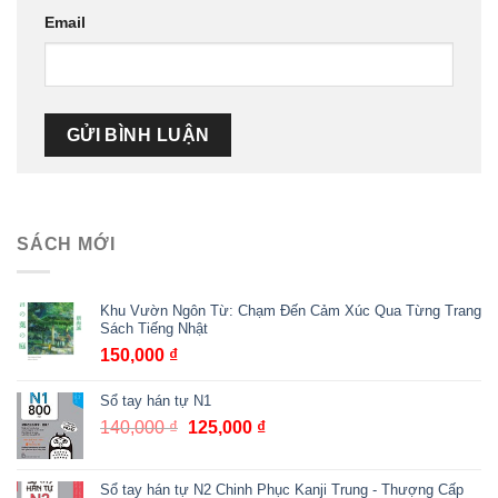
Email
SÁCH MỚI
Khu Vườn Ngôn Từ: Chạm Đến Cảm Xúc Qua Từng Trang
Sách Tiếng Nhật
150,000
₫
Sổ tay hán tự N1
140,000
₫
Giá
125,000
₫
Giá
gốc
hiện
là:
tại
Sổ tay hán tự N2 Chinh Phục Kanji Trung - Thượng Cấp
140,000 ₫.
là: