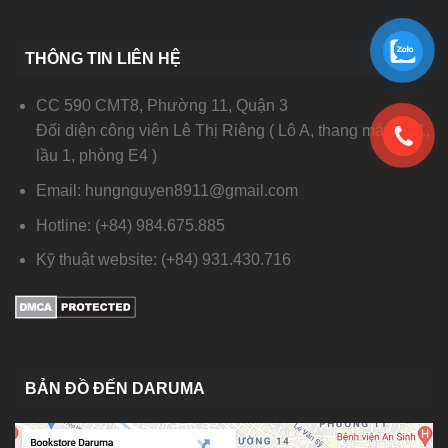
THÔNG TIN LIÊN HỆ
CC 590 CMT8, Phường 11, Quận 3
Đối diện công viên Lê Thị Riêng ( Lô A, thang máy số 1,
lầu 1, phòng E4 )
Email: hungnguyen8911@gmail.com
Hotline: (+84) 984.675.885
Kỹ thuật website: (+84) 931.430.716
BẢN ĐỒ ĐẾN DARUMA