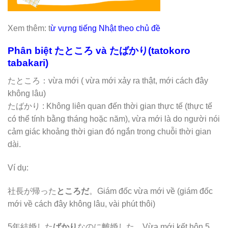
Xem thêm: t
ừ vựng tiếng Nhật theo chủ đề
Phân biệt たところ và たばかり(tatokoro
tabakari)
たところ：vừa mới ( vừa mới xảy ra thật, mới cách đây
không lâu)
たばかり : Không liên quan đến thời gian thực tế (thực tế
có thể tính bằng tháng hoặc năm), vừa mới là do người nói
cảm giác khoảng thời gian đó ngắn trong chuỗi thời gian
dài.
Ví dụ:
社長が帰った
ところだ
。Giám đốc vừa mới về (giám đốc
mới về cách đây không lâu, vài phút thôi)
5年結婚した
ばかり
なのに離婚した。Vừa mới kết hôn 5