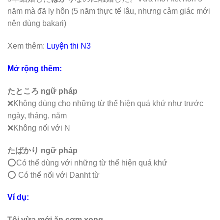
năm mà đã ly hôn (5 năm thực tế lâu, nhưng cảm giác mới
nên dùng bakari)
Xem thêm:
Luyện thi N3
Mở rộng thêm:
たところ ngữ pháp
❌Không dùng cho những từ thể hiện quá khứ như trước
ngày, tháng, năm
❌Không nối với N
たばかり ngữ pháp
⭕️Có thể dùng với những từ thể hiện quá khứ
⭕️ Có thể nối với Danht từ
Ví dụ:
Tôi vừa mới ăn cơm xong