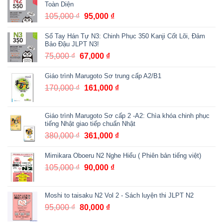
Toàn Diện
125,000 ₫.
105,000
₫
Giá
95,000
₫
Giá
gốc
hiện
Sổ Tay Hán Tự N3: Chinh Phục 350 Kanji Cốt Lõi, Đảm
là:
tại
Bảo Đậu JLPT N3!
105,000 ₫.
là:
75,000
₫
Giá
67,000
₫
Giá
95,000 ₫.
gốc
hiện
Giáo trình Marugoto Sơ trung cấp A2/B1
là:
tại
75,000 ₫.
là:
170,000
₫
Giá
161,000
₫
Giá
67,000 ₫.
gốc
hiện
là:
tại
Giáo trình Marugoto Sơ cấp 2 -A2: Chìa khóa chinh phục
170,000 ₫.
là:
tiếng Nhật giao tiếp chuẩn Nhật
161,000 ₫.
380,000
₫
Giá
361,000
₫
Giá
gốc
hiện
Mimikara Oboeru N2 Nghe Hiểu ( Phiên bản tiếng việt)
là:
tại
380,000 ₫.
là:
105,000
₫
Giá
90,000
₫
Giá
361,000 ₫.
gốc
hiện
là:
tại
Moshi to taisaku N2 Vol 2 - Sách luyện thi JLPT N2
105,000 ₫.
là:
95,000
₫
Giá
80,000
₫
Giá
90,000 ₫.
gốc
hiện