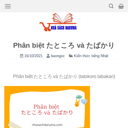
Bỏ
qua
nội
dung
Phân biệt たところ và たばかり
16/10/2021
baongoc
Kiến thức tiếng Nhật
Phân biệt たところ và たばかり (tatokoro tabakari)