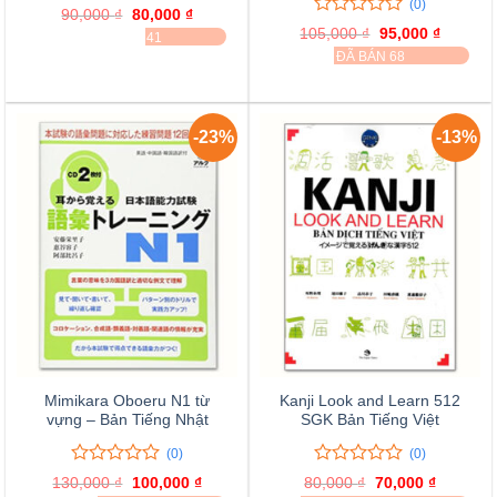
(0)
0
0
90,000
₫
Giá
80,000
₫
Giá
trên
0
0
gốc
hiện
105,000
₫
Giá
95,000
₫
Giá
ĐÃ BÁN 41
là:
tại
5
trên
gốc
hiện
ĐÃ BÁN 68
90,000 ₫.
là:
đánh
là:
tại
5
80,000 ₫.
105,000 ₫.
là:
giá
đánh
95,000 
giá
-23%
-13%
Mimikara Oboeru N1 từ
Kanji Look and Learn 512
vựng – Bản Tiếng Nhật
SGK Bản Tiếng Việt
(0)
(0)
0
0
0
0
130,000
₫
Giá
100,000
₫
Giá
80,000
₫
Giá
70,000
₫
Giá
trên
trên