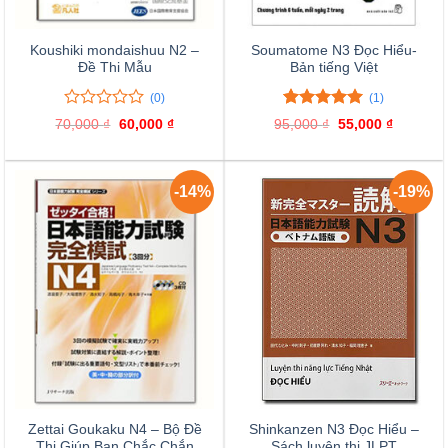
Koushiki mondaishuu N2 –
Soumatome N3 Đọc Hiểu-
Đề Thi Mẫu
Bản tiếng Việt
(0)
(1)
0
0
5.00
1
trên 5
70,000
₫
Giá
60,000
₫
Giá
95,000
₫
Giá
55,000
₫
Giá
trên
đánh giá
gốc
hiện
gốc
hiện
là:
tại
là:
tại
5
70,000 ₫.
là:
95,000 ₫.
là:
đánh
60,000 ₫.
55,000 ₫
giá
-14%
-19%
Zettai Goukaku N4 – Bộ Đề
Shinkanzen N3 Đọc Hiểu –
Thi Giúp Bạn Chắc Chắn
Sách luyện thi JLPT