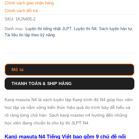
Chính sách giao nhận hàng
Chính sách đổi trả
SKU:
1KJN405-2
Danh mục:
Luyện thi tiếng nhật JLPT
,
Luyện thi N4
,
Sách luyện hán tự
,
Tài liệu ôn tập theo kỹ năng
Mô tả
THANH TOÁN & SHIP HÀNG
Kanji masuta N4 là sách luyện tập Kanji trình độ N4 giúp học viên
học tập và nắm vững kiến thức hiệu quả do trình bày dễ hiểu và
rõ ràng từng chữ hán. Sách kanji master n4 hướng đến những
học viên đang chuẩn bị cho kỳ thi JLPT N4
Kanji masuta N4 Tiếng Việt bao gồm 9 chủ đề nổi