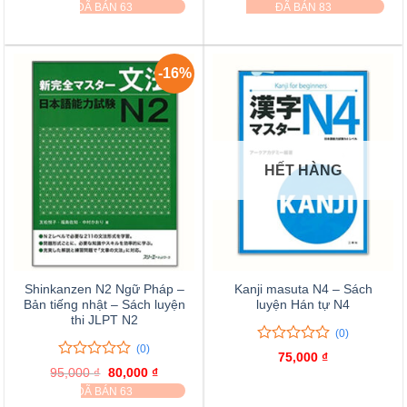
gốc
hiện
gốc
hiện
ĐÃ BÁN 63
ĐÃ BÁN 83
là:
tại
là:
tại
5
5
130,000 ₫.
là:
80,000 ₫.
là:
đánh
đánh
100,000 ₫.
70,000 ₫
giá
giá
-16%
HẾT HÀNG
Shinkanzen N2 Ngữ Pháp –
Kanji masuta N4 – Sách
Bản tiếng nhật – Sách luyện
luyện Hán tự N4
thi JLPT N2
(0)
(0)
0
0
75,000
₫
trên
0
0
95,000
₫
Giá
80,000
₫
Giá
5
trên
gốc
hiện
ĐÃ BÁN 63
là:
tại
đánh
5