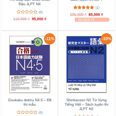
Đậu JLPT N4
(1)
(0)
5.00
1
trên 5
105,000
₫
Giá
85,000
₫
Giá
đánh giá
0
0
gốc
hiện
110,000
₫
Giá
95,000
₫
Giá
ĐÃ BÁN 74
là:
tại
trên
gốc
hiện
105,000 ₫.
là:
là:
tại
5
85,000 
110,000 ₫.
là:
đánh
95,000 ₫.
giá
-11%
-10%
Goukaku dekiru N4.5 – Đề
Shinkanzen N2 Từ Vựng
thi mẫu
Tiếng Việt – Sách luyện thi
JLPT N2
(0)