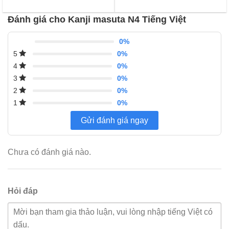
95,000 ₫.
là:
giá
đánh
80,000 ₫.
giá
Đánh giá cho Kanji masuta N4 Tiếng Việt
0%
0%
5
0%
4
0%
3
0%
2
0%
1
Gửi đánh giá ngay
Chưa có đánh giá nào.
Hỏi đáp