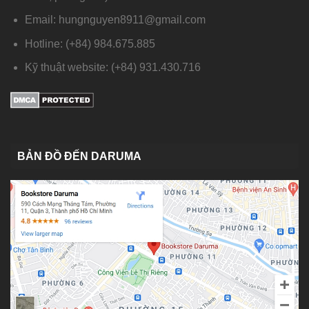
Email: hungnguyen8911@gmail.com
Hotline: (+84) 984.675.885
Kỹ thuật website: (+84) 931.430.716
BẢN ĐỒ ĐẾN DARUMA