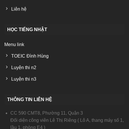
Liên hệ
HỌC TIẾNG NHẬT
Menu link
TOEIC Đình Hùng
Luyện thi n2
Luyện thi n3
THÔNG TIN LIÊN HỆ
CC 590 CMT8, Phường 11, Quận 3
Đối diện công viên Lê Thị Riêng ( Lô A, thang máy số 1,
lầu 1, phòng E4 )