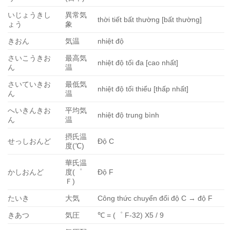
いじょうきし
異常気
thời tiết bất thường [bất thường]
ょう
象
きおん
気温
nhiệt độ
さいこうきお
最高気
nhiệt độ tối đa [cao nhất]
ん
温
さいていきお
最低気
nhiệt độ tối thiểu [thấp nhất]
ん
温
へいきんきお
平均気
nhiệt độ trung bình
ん
温
摂氏温
せっしおんど
Độ C
度(℃)
華氏温
かしおんど
度(゜
Độ F
Ｆ)
たいき
大気
Công thức chuyển đổi độ C → độ F
きあつ
気圧
℃ = (゜ F-32) X5 / 9