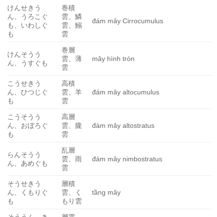
けんせきう
巻積
ん、うろこぐ
雲、鱗
đám mây Cirrocumulus
も、いわしぐ
雲、鰯
も
雲
巻層
けんそうう
雲、薄
mây hình tròn
ん、うすぐも
雲
こうせきう
高積
ん、ひつじぐ
雲、羊
đám mây altocumulus
も
雲
こうそうう
高層
ん、おぼろぐ
雲、朧
đám mây altostratus
も
雲
乱層
らんそうう
雲、雨
đám mây nimbostratus
ん、あめぐも
雲
そうせきう
層積
ん、くもりぐ
雲、く
tầng mây
も
もり雲
そううん、き
層雲、