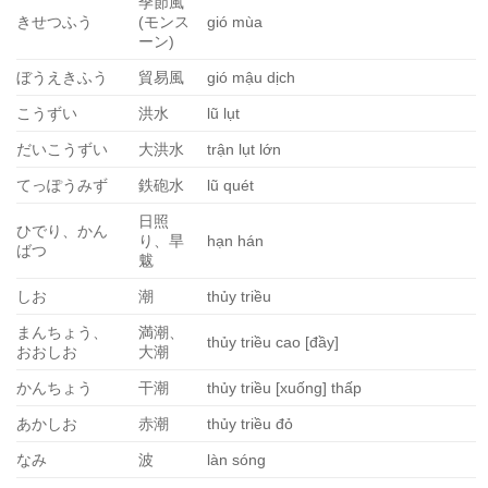
季節風
きせつふう
(モンス
gió mùa
ーン)
ぼうえきふう
貿易風
gió mậu dịch
こうずい
洪水
lũ lụt
だいこうずい
大洪水
trận lụt lớn
てっぽうみず
鉄砲水
lũ quét
日照
ひでり、かん
り、旱
hạn hán
ばつ
魃
しお
潮
thủy triều
まんちょう、
満潮、
thủy triều cao [đầy]
おおしお
大潮
かんちょう
干潮
thủy triều [xuống] thấp
あかしお
赤潮
thủy triều đỏ
なみ
波
làn sóng