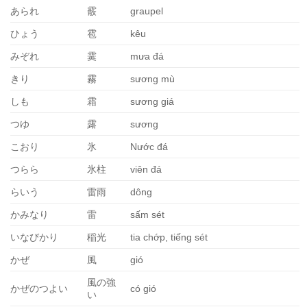
あられ
霰
graupel
ひょう
雹
kêu
みぞれ
霙
mưa đá
きり
霧
sương mù
しも
霜
sương giá
つゆ
露
sương
こおり
氷
Nước đá
つらら
氷柱
viên đá
らいう
雷雨
dông
かみなり
雷
sấm sét
いなびかり
稲光
tia chớp, tiếng sét
かぜ
風
gió
風の強
かぜのつよい
có gió
い