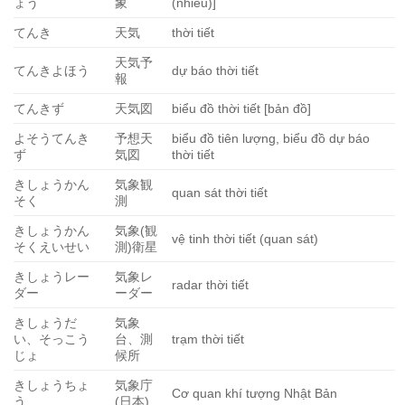
ょう
象
(nhiều)]
てんき
天気
thời tiết
天気予
てんきよほう
dự báo thời tiết
報
てんきず
天気図
biểu đồ thời tiết [bản đồ]
よそうてんき
予想天
biểu đồ tiên lượng, biểu đồ dự báo
ず
気図
thời tiết
きしょうかん
気象観
quan sát thời tiết
そく
測
きしょうかん
気象(観
vệ tinh thời tiết (quan sát)
そくえいせい
測)衛星
きしょうレー
気象レ
radar thời tiết
ダー
ーダー
きしょうだ
気象
い、そっこう
台、測
trạm thời tiết
じょ
候所
きしょうちょ
気象庁
Cơ quan khí tượng Nhật Bản
う
(日本)