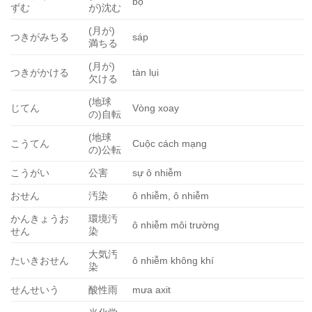
bộ
ずむ
が)沈む
(月が)
つきがみちる
sáp
満ちる
(月が)
つきがかける
tàn lụi
欠ける
(地球
じてん
Vòng xoay
の)自転
(地球
こうてん
Cuộc cách mạng
の)公転
こうがい
公害
sự ô nhiễm
おせん
汚染
ô nhiễm, ô nhiễm
かんきょうお
環境汚
ô nhiễm môi trường
せん
染
大気汚
たいきおせん
ô nhiễm không khí
染
せんせいう
酸性雨
mưa axit