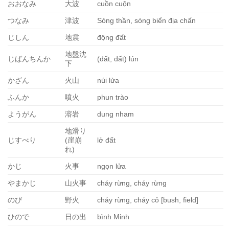
おおなみ
大波
cuồn cuộn
つなみ
津波
Sóng thần, sóng biển địa chấn
じしん
地震
động đất
地盤沈
じばんちんか
(đất, đất) lún
下
かざん
火山
núi lửa
ふんか
噴火
phun trào
ようがん
溶岩
dung nham
地滑り
じすべり
(崖崩
lở đất
れ)
かじ
火事
ngọn lửa
やまかじ
山火事
cháy rừng, cháy rừng
のび
野火
cháy rừng, cháy cỏ [bush, field]
ひので
日の出
bình Minh