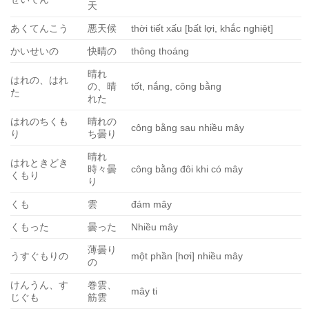
天
あくてんこう
悪天候
thời tiết xấu [bất lợi, khắc nghiệt]
かいせいの
快晴の
thông thoáng
晴れ
はれの、はれ
の、晴
tốt, nắng, công bằng
た
れた
はれのちくも
晴れの
công bằng sau nhiều mây
り
ち曇り
晴れ
はれときどき
時々曇
công bằng đôi khi có mây
くもり
り
くも
雲
đám mây
くもった
曇った
Nhiều mây
薄曇り
うすぐもりの
một phần [hơi] nhiều mây
の
けんうん、す
巻雲、
mây ti
じぐも
筋雲