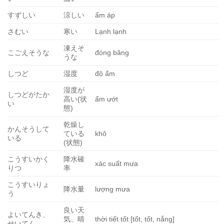
すずしい
涼しい
ấm áp
さむい
寒い
Lạnh lạnh
凍えそ
こごえそうな
đóng băng
うな
しつど
湿度
độ ẩm
湿度が
しつどがたか
高い(状
ẩm ướt
い
態)
乾燥し
かんそうして
ている
khô
いる
(状態)
こうすいかく
降水確
xác suất mưa
りつ
率
こうすいりょ
降水量
lượng mưa
う
良い天
よいてんき、
気、晴
thời tiết tốt [tốt, tốt, nắng]
せいてん