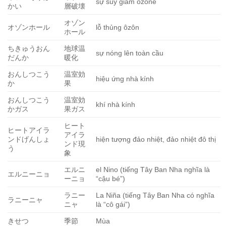
sự suy giảm ozone
かい
層破壊
オゾン
オゾンホール
lỗ thủng ôzôn
ホール
ちきゅうおん
地球温
sự nóng lên toàn cầu
だんか
暖化
おんしつこう
温室効
hiệu ứng nhà kính
か
果
おんしつこう
温室効
khí nhà kính
かガス
果ガス
ヒート
ヒートアイラ
アイラ
ンドげんしょ
hiện tượng đảo nhiệt, đảo nhiệt đô thị
ンド現
う
象
エルニ
el Nino (tiếng Tây Ban Nha nghĩa là
エルニーニョ
ーニョ
“cậu bé”)
ラニー
La Niña (tiếng Tây Ban Nha có nghĩa
ラニーニャ
ニャ
là “cô gái”)
きせつ
季節
Mùa