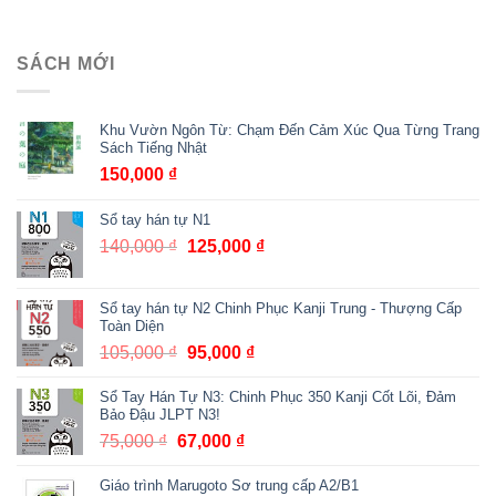
SÁCH MỚI
Khu Vườn Ngôn Từ: Chạm Đến Cảm Xúc Qua Từng Trang
Sách Tiếng Nhật
150,000
₫
Sổ tay hán tự N1
140,000
₫
Giá
125,000
₫
Giá
gốc
hiện
là:
tại
Sổ tay hán tự N2 Chinh Phục Kanji Trung - Thượng Cấp
140,000 ₫.
là:
Toàn Diện
125,000 ₫.
105,000
₫
Giá
95,000
₫
Giá
gốc
hiện
Sổ Tay Hán Tự N3: Chinh Phục 350 Kanji Cốt Lõi, Đảm
là:
tại
Bảo Đậu JLPT N3!
105,000 ₫.
là:
75,000
₫
Giá
67,000
₫
Giá
95,000 ₫.
gốc
hiện
Giáo trình Marugoto Sơ trung cấp A2/B1
là:
tại