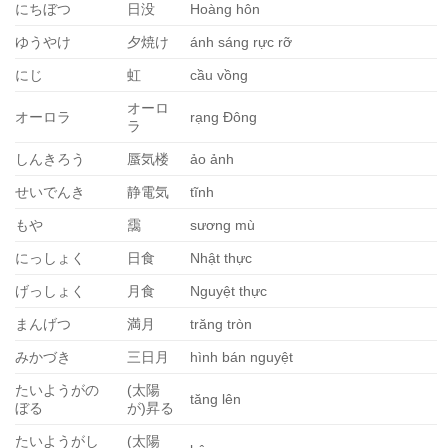
にちぼつ
日没
Hoàng hôn
ゆうやけ
夕焼け
ánh sáng rực rỡ
にじ
虹
cầu vồng
オーロ
オーロラ
rạng Đông
ラ
しんきろう
蜃気楼
ảo ảnh
せいでんき
静電気
tĩnh
もや
靄
sương mù
にっしょく
日食
Nhật thực
げっしょく
月食
Nguyệt thực
まんげつ
満月
trăng tròn
みかづき
三日月
hình bán nguyệt
たいようがの
(太陽
tăng lên
ぼる
が)昇る
たいようがし
(太陽