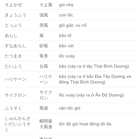
そよかぜ
そよ風
gió nhẹ
きょうふう
強風
cơn lốc
とっぷう
突風
gió giật, vụ nổ
あらし
嵐
bão tố
すなあらし
砂嵐
bão cát
たつまき
竜巻
lốc xoáy
たいふう
台風
bão (xảy ra ở tây Thái Bình Dương)
ハリケ
bão (xảy ra ở bắc Đại Tây Dương và
ハリケーン
ーン
đông Thái Bình Dương)
サイク
サイクロン
lốc xoáy (xảy ra ở Ấn Độ Dương)
ロン
ふうそく
風速
vận tốc gió
しゅんかんさ
瞬間最
いだいふうそ
tốc độ gió hoạt động tối đa
大風速
く