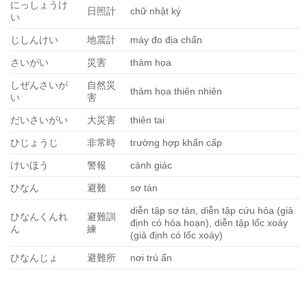
にっしょうけ
日照計
chữ nhật ký
い
じしんけい
地震計
máy đo địa chấn
さいがい
災害
thảm họa
しぜんさいが
自然災
thảm họa thiên nhiên
い
害
だいさいがい
大災害
thiên tai
ひじょうじ
非常時
trường hợp khẩn cấp
けいほう
警報
cảnh giác
ひなん
避難
sơ tán
diễn tập sơ tán, diễn tập cứu hỏa (giả
ひなんくんれ
避難訓
định có hỏa hoạn), diễn tập lốc xoáy
ん
練
(giả định có lốc xoáy)
ひなんじょ
避難所
nơi trú ẩn