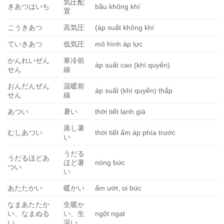
気圧配
きあつはいち
bầu không khí
置
こうきあつ
高気圧
(áp suất không khí
ていきあつ
低気圧
mô hình áp lực
かんれいぜん
寒冷前
áp suất cao (khí quyển)
せん
線
おんだんぜん
温暖前
áp suất (khí quyển) thấp
せん
線
あつい
暑い
thời tiết lạnh giá
蒸し暑
むしあつい
thời tiết ấm áp phía trước
い
うだる
うだるほどあ
ほど暑
nóng bức
つい
い
あたたかい
暖かい
ẩm ướt, oi bức
なまあたたか
生暖か
い、なまぬる
い、生
ngột ngạt
い
温い