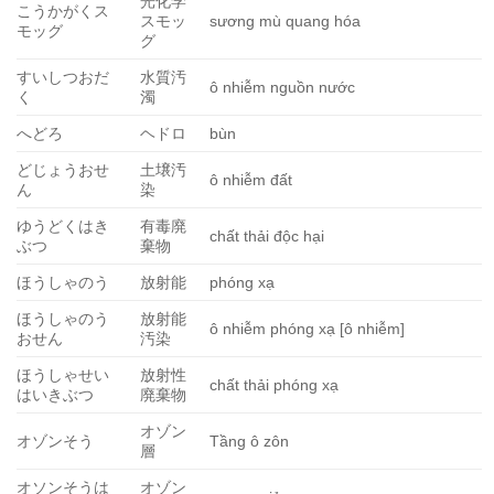
光化学
こうかがくス
スモッ
sương mù quang hóa
モッグ
グ
すいしつおだ
水質汚
ô nhiễm nguồn nước
く
濁
へどろ
ヘドロ
bùn
どじょうおせ
土壌汚
ô nhiễm đất
ん
染
ゆうどくはき
有毒廃
chất thải độc hại
ぶつ
棄物
ほうしゃのう
放射能
phóng xạ
ほうしゃのう
放射能
ô nhiễm phóng xạ [ô nhiễm]
おせん
汚染
ほうしゃせい
放射性
chất thải phóng xạ
はいきぶつ
廃棄物
オゾン
オゾンそう
Tầng ô zôn
層
オソンそうは
オゾン