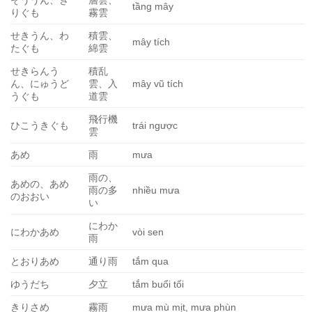
tầng mây
りぐも
霧雲
せきうん、わ
積雲、
mây tích
たぐも
綿雲
せきらんう
積乱
ん、にゅうど
雲、入
mây vũ tích
うぐも
道雲
飛行機
ひこうきぐも
trái ngược
雲
あめ
雨
mưa
雨の、
あめの、あめ
雨の多
nhiều mưa
のおおい
い
にわか
にわかあめ
vòi sen
雨
とおりあめ
通り雨
tắm qua
ゆうだち
夕立
tắm buổi tối
きりさめ
霧雨
mưa mù mịt, mưa phùn