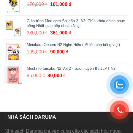
75,000 ₫.
là:
170,000
₫
Giá
161,000
₫
Giá
67,000 ₫.
gốc
hiện
là:
tại
Giáo trình Marugoto Sơ cấp 2 -A2: Chìa khóa chinh phục
170,000 ₫.
là:
tiếng Nhật giao tiếp chuẩn Nhật
161,000 ₫.
380,000
₫
Giá
361,000
₫
Giá
gốc
hiện
Mimikara Oboeru N2 Nghe Hiểu ( Phiên bản tiếng việt)
là:
tại
380,000 ₫.
là:
105,000
₫
Giá
90,000
₫
Giá
361,000 ₫.
gốc
hiện
là:
tại
Moshi to taisaku N2 Vol 2 - Sách luyện thi JLPT N2
105,000 ₫.
là:
95,000
₫
Giá
80,000
₫
Giá
90,000 ₫.
gốc
hiện
là:
tại
95,000 ₫.
là:
80,000 ₫.
NHÀ SÁCH DARUMA
Nhà sách Daruma chuyên cung cấp các sách học ngoại