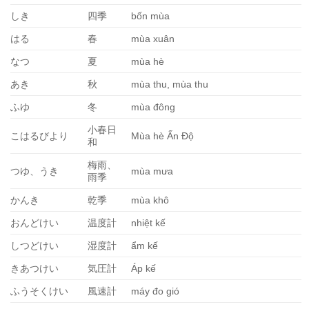
しき
四季
bốn mùa
はる
春
mùa xuân
なつ
夏
mùa hè
あき
秋
mùa thu, mùa thu
ふゆ
冬
mùa đông
小春日
こはるびより
Mùa hè Ấn Độ
和
梅雨、
つゆ、うき
mùa mưa
雨季
かんき
乾季
mùa khô
おんどけい
温度計
nhiệt kế
しつどけい
湿度計
ẩm kế
きあつけい
気圧計
Áp kế
ふうそくけい
風速計
máy đo gió