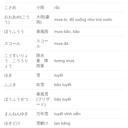
こさめ
小雨
rắc
おおあめ(ごう
大雨(豪
mưa to, đổ xuống như trút nước
う)
雨)
ぼうふうう
暴風雨
mưa bão, bão
スコー
スコール
mưa đá
ル
こうすいりょ
降水
う、こううり
量、降
lượng mưa
ょう
雨量
ゆき
雪
tuyết
ふぶき
吹雪
bão tuyết
暴風雪
ぼうふうせつ
(ブリザ
bão tuyết
ード)
まんねんゆき
万年雪
tuyết vĩnh viễn
ゆきどけ
雪解け
tan băng