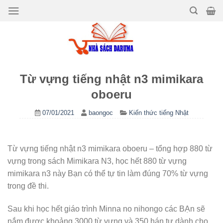
Bỏ
qua
nội
dung
Từ vựng tiếng nhật n3 mimikara
oboeru
07/01/2021
baongoc
Kiến thức tiếng Nhật
Từ vựng tiếng nhật n3 mimikara oboeru – tổng hợp 880 từ
vựng trong sách Mimikara N3, học hết 880 từ vựng
mimikara n3 này Bạn có thể tự tin làm đúng 70% từ vựng
trong đề thi.
Sau khi học hết giáo trình Minna no nihongo các BẠn sẽ
nắm được khoảng 3000 từ vựng và 350 hán tự dành cho