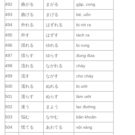
492
曲がる
まがる
gập, cong
493
曲げる
まげる
bẻ, uốn
494
外れる
はずれる
bị rời ra
495
外す
はずす
tách ra
496
揺れる
ゆれる
bị rung
497
揺らす
ゆらす
đung đưa
498
流れる
ながれる
chảy
499
流す
ながす
cho chảy
500
濡れる
ぬれる
bị ướt
501
濡らす
ぬらす
làm ướt
502
迷う
まよう
lạc đường
503
悩む
なやむ
băn khoăn
504
慌てる
あわてる
vội vàng