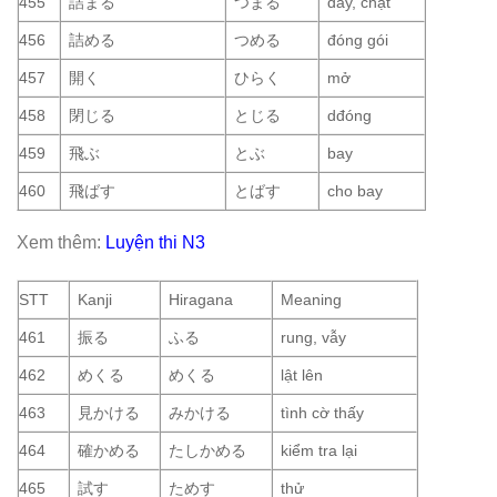
455
詰まる
つまる
đầy, chặt
456
詰める
つめる
đóng gói
457
開く
ひらく
mở
458
閉じる
とじる
dđóng
459
飛ぶ
とぶ
bay
460
飛ばす
とばす
cho bay
Xem thêm:
Luyện thi N3
STT
Kanji
Hiragana
Meaning
461
振る
ふる
rung, vẫy
462
めくる
めくる
lật lên
463
見かける
みかける
tình cờ thấy
464
確かめる
たしかめる
kiểm tra lại
465
試す
ためす
thử