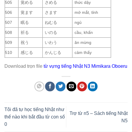
505
覚める
さめる
thức dậy
506
覚ます
さます
mở mắt, tỉnh
507
眠る
ねむる
ngủ
508
祈る
いのる
cầu, khấn
509
祝う
いわう
ăn mừng
510
感じる
かんじる
cảm thấy
Download trọn file
từ vựng tiếng Nhật N3 Mimikara Oboeru
Tôi đã tự học tiếng Nhật như
Trợ từ n5 – Sách tiếng Nhật
thế nào khi bắt đầu từ con số
N5
0