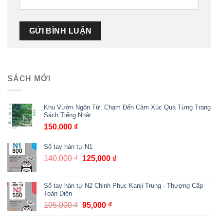
SÁCH MỚI
Khu Vườn Ngôn Từ: Chạm Đến Cảm Xúc Qua Từng Trang
Sách Tiếng Nhật
150,000
₫
Sổ tay hán tự N1
140,000
₫
Giá
125,000
₫
Giá
gốc
hiện
là:
tại
Sổ tay hán tự N2 Chinh Phục Kanji Trung - Thượng Cấp
140,000 ₫.
là:
Toàn Diện
125,000 ₫.
105,000
₫
Giá
95,000
₫
Giá
gốc
hiện