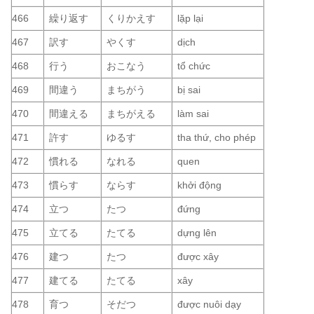
466
繰り返す
くりかえす
lặp lại
467
訳す
やくす
dịch
468
行う
おこなう
tổ chức
469
間違う
まちがう
bị sai
470
間違える
まちがえる
làm sai
471
許す
ゆるす
tha thứ, cho phép
472
慣れる
なれる
quen
473
慣らす
ならす
khởi động
474
立つ
たつ
đứng
475
立てる
たてる
dựng lên
476
建つ
たつ
được xây
477
建てる
たてる
xây
478
育つ
そだつ
được nuôi dạy