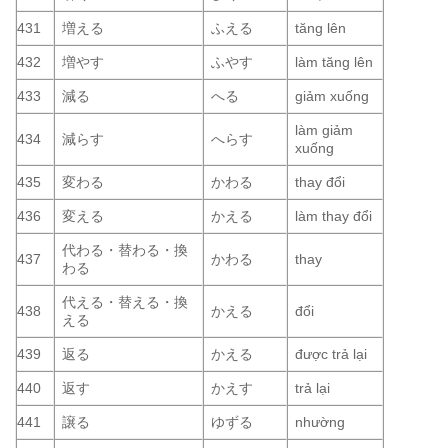
431
増える
ふえる
tăng lên
432
増やす
ふやす
làm tăng lên
433
減る
へる
giảm xuống
làm giảm
434
減らす
へらす
xuống
435
変わる
かわる
thay đổi
436
変える
かえる
làm thay đổi
代わる・替わる・換
437
かわる
thay
わる
代える・替える・換
438
かえる
đổi
える
439
返る
かえる
được trả lại
440
返す
かえす
trả lại
441
譲る
ゆずる
nhường