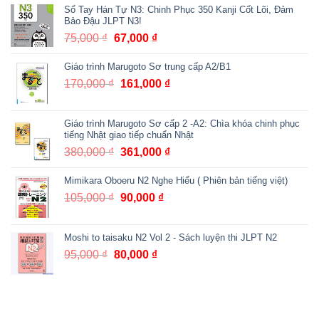
Sổ Tay Hán Tự N3: Chinh Phục 350 Kanji Cốt Lõi, Đảm
là:
tại
Bảo Đậu JLPT N3!
105,000 ₫.
là:
75,000
₫
Giá
67,000
₫
Giá
95,000 ₫.
gốc
hiện
Giáo trình Marugoto Sơ trung cấp A2/B1
là:
tại
75,000 ₫.
là:
170,000
₫
Giá
161,000
₫
Giá
67,000 ₫.
gốc
hiện
là:
tại
Giáo trình Marugoto Sơ cấp 2 -A2: Chìa khóa chinh phục
170,000 ₫.
là:
tiếng Nhật giao tiếp chuẩn Nhật
161,000 ₫.
380,000
₫
Giá
361,000
₫
Giá
gốc
hiện
Mimikara Oboeru N2 Nghe Hiểu ( Phiên bản tiếng việt)
là:
tại
380,000 ₫.
là:
105,000
₫
Giá
90,000
₫
Giá
361,000 ₫.
gốc
hiện
là:
tại
Moshi to taisaku N2 Vol 2 - Sách luyện thi JLPT N2
105,000 ₫.
là:
95,000
₫
Giá
80,000
₫
Giá
90,000 ₫.
gốc
hiện
là:
tại
95,000 ₫.
là:
80,000 ₫.