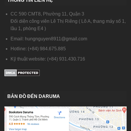
THÔNG TIN LIÊN HỆ
CC 590 CMT8, Phường 11, Quận 3
Đối diện công viên Lê Thị Riêng ( Lô A, thang máy số 1,
lầu 1, phòng E4 )
Email: hungnguyen8911@gmail.com
Hotline: (+84) 984.675.885
Kỹ thuật website: (+84) 931.430.716
BẢN ĐỒ ĐẾN DARUMA