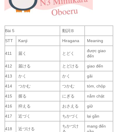
Bài 5
動詞Ｂ
STT
Kanji
Hiragana
Meaning
được giao
411
届く
とどく
đến
412
届ける
とどける
giao đến
413
かく
かく
gãi
414
つかむ
つかむ
tóm, chộp
415
握る
にぎる
nắm chặt
416
抑える
おさえる
giữ
417
近づく
ちかづく
lại gần
ちかづけ
mang đến
418
近づける
る
gần