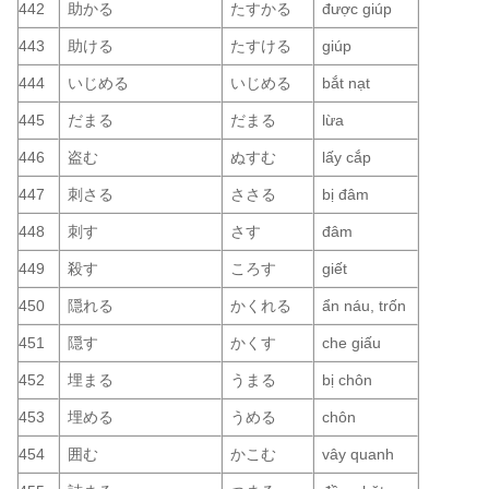
442
助かる
たすかる
được giúp
443
助ける
たすける
giúp
444
いじめる
いじめる
bắt nạt
445
だまる
だまる
lừa
446
盗む
ぬすむ
lấy cắp
447
刺さる
ささる
bị đâm
448
刺す
さす
đâm
449
殺す
ころす
giết
450
隠れる
かくれる
ẩn náu, trốn
451
隠す
かくす
che giấu
452
埋まる
うまる
bị chôn
453
埋める
うめる
chôn
454
囲む
かこむ
vây quanh