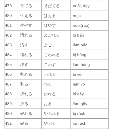
479
育てる
そだてる
nuôi, dạy
480
生える
はえる
mọc
481
生やす
はやす
nuôi(râu)
482
汚れる
よごれる
bị bẩn
483
汚す
よごす
làm bẩn
484
壊れる
こわれる
bị hỏng
485
壊す
こわす
làm hỏng
486
割れる
われる
bị vỡ
487
割る
わる
làm vỡ
488
折れる
おれる
bị gãy
489
折る
おる
làm gãy
490
破れる
やぶれる
bị rách
491
破る
やぶる
xé rách