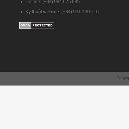
Hotline: (+84) 984.675.885
Kỹ thuật website: (+84) 931.430.716
Copyri