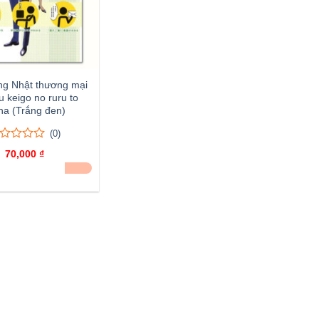
ng Nhật thương mại
su keigo no ruru to
a (Trắng đen)
(0)
70,000
₫
ên
ĐÃ BÁN 19
nh
á