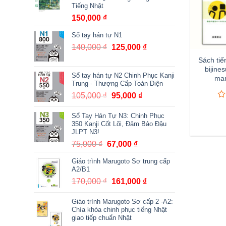
Tiếng Nhật
150,000
₫
Sổ tay hán tự N1
140,000
₫
Giá
125,000
₫
Giá
gốc
hiện
Sách tiế
là:
tại
bijine
Sổ tay hán tự N2 Chinh Phục Kanji
man
140,000 ₫.
là:
Trung - Thượng Cấp Toàn Diện
125,000 ₫.
105,000
₫
Giá
95,000
₫
Giá
0
0
gốc
hiện
tr
Sổ Tay Hán Tự N3: Chinh Phục
là:
tại
5
350 Kanji Cốt Lõi, Đảm Bảo Đậu
105,000 ₫.
là:
đá
JLPT N3!
95,000 ₫.
gi
75,000
₫
Giá
67,000
₫
Giá
gốc
hiện
Giáo trình Marugoto Sơ trung cấp
là:
tại
A2/B1
75,000 ₫.
là:
170,000
₫
Giá
161,000
₫
Giá
67,000 ₫.
gốc
hiện
Giáo trình Marugoto Sơ cấp 2 -A2:
là:
tại
Chìa khóa chinh phục tiếng Nhật
170,000 ₫.
là:
giao tiếp chuẩn Nhật
161,000 ₫.