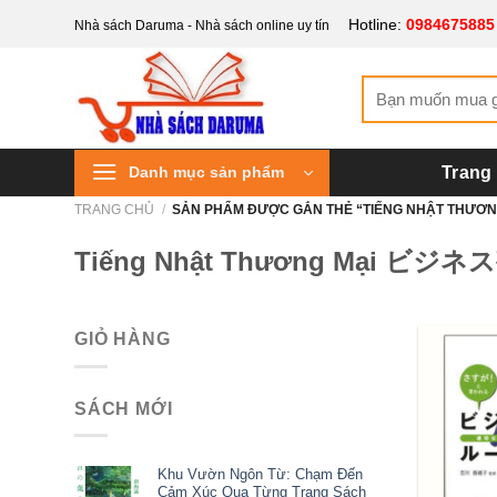
Bỏ
Hotline:
0984675885
Nhà sách Daruma - Nhà sách online uy tín
qua
nội
Tìm
dung
kiếm:
Danh mục sản phẩm
Trang
TRANG CHỦ
/
SẢN PHẨM ĐƯỢC GẮN THẺ “TIẾNG NHẬT T
Tiếng Nhật Thương Mại
GIỎ HÀNG
SÁCH MỚI
Khu Vườn Ngôn Từ: Chạm Đến
Cảm Xúc Qua Từng Trang Sách