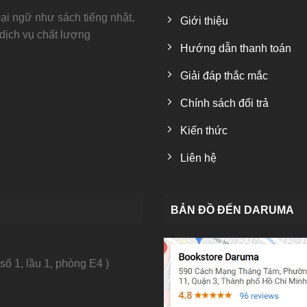
i ngữ như sách tiếng nhật,
Giới thiệu
 dịch vụ chất lượng
Hướng dẫn thanh toán
Giải đáp thắc mắc
Chính sách đổi trả
Kiến thức
Liên hệ
BẢN ĐỒ ĐẾN DARUMA
số 1, lầu 1, phòng E4 )