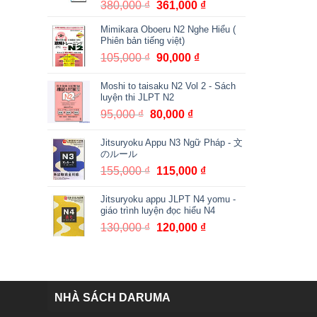
380,000
₫
Giá
361,000
₫
Giá
gốc
hiện
Mimikara Oboeru N2 Nghe Hiểu (
là:
tại
Phiên bản tiếng việt)
380,000 ₫.
là:
105,000
₫
Giá
90,000
₫
Giá
361,000 ₫.
gốc
hiện
Moshi to taisaku N2 Vol 2 - Sách
là:
tại
luyện thi JLPT N2
105,000 ₫.
là:
95,000
₫
Giá
80,000
₫
Giá
90,000 ₫.
gốc
hiện
Jitsuryoku Appu N3 Ngữ Pháp - 文
là:
tại
のルール
95,000 ₫.
là:
155,000
₫
Giá
115,000
₫
Giá
80,000 ₫.
gốc
hiện
Jitsuryoku appu JLPT N4 yomu -
là:
tại
giáo trình luyện đọc hiểu N4
155,000 ₫.
là:
130,000
₫
Giá
120,000
₫
Giá
115,000 ₫.
gốc
hiện
là:
tại
130,000 ₫.
là:
120,000 ₫.
NHÀ SÁCH DARUMA