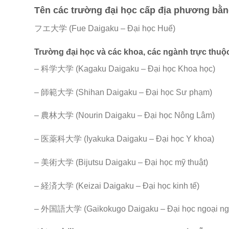
Tên các trường đại học cấp địa phương bằn
フエ大学 (Fue Daigaku – Đại học Huế)
Trường đại học và các khoa, các ngành trực thuộ
– 科学大学 (Kagaku Daigaku – Đại học Khoa học)
– 師範大学 (Shihan Daigaku – Đại học Sư phạm)
– 農林大学 (Nourin Daigaku – Đại học Nông Lâm)
– 医薬科大学 (Iyakuka Daigaku – Đại học Y khoa)
– 美術大学 (Bijutsu Daigaku – Đại học mỹ thuật)
– 経済大学 (Keizai Daigaku – Đại học kinh tế)
– 外国語大学 (Gaikokugo Daigaku – Đại học ngoại ng