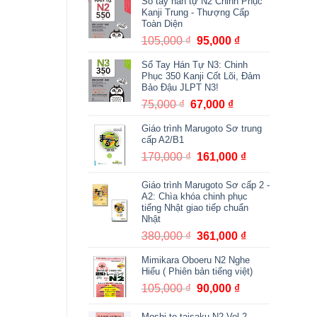
Sổ tay hán tự N2 Chinh Phục
140,000 ₫.
là:
Kanji Trung - Thượng Cấp
125,000 ₫.
Toàn Diện
105,000
₫
Giá
95,000
₫
Giá
gốc
hiện
Sổ Tay Hán Tự N3: Chinh
là:
tại
Phục 350 Kanji Cốt Lõi, Đảm
105,000 ₫.
là:
Bảo Đậu JLPT N3!
95,000 ₫.
75,000
₫
Giá
67,000
₫
Giá
gốc
hiện
Giáo trình Marugoto Sơ trung
là:
tại
cấp A2/B1
75,000 ₫.
là:
170,000
₫
Giá
161,000
₫
Giá
67,000 ₫.
gốc
hiện
Giáo trình Marugoto Sơ cấp 2 -
là:
tại
A2: Chìa khóa chinh phục
170,000 ₫.
là:
tiếng Nhật giao tiếp chuẩn
161,000 ₫.
Nhật
380,000
₫
Giá
361,000
₫
Giá
gốc
hiện
Mimikara Oboeru N2 Nghe
là:
tại
Hiểu ( Phiên bản tiếng việt)
380,000 ₫.
là:
105,000
₫
Giá
90,000
₫
Giá
361,000 ₫.
gốc
hiện
Moshi to taisaku N2 Vol 2 -