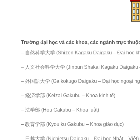
Trường đại học và các khoa, các ngành trực thuộc
– 自然科学大学 (Shizen Kagaku Daigaku – Đại học kho
– 人文社会科学大学 (Jinbun Shakai Kagaku Daigaku – Đạ
– 外国語大学 (Gaikokugo Daigaku – Đại học ngoại ng
– 経済学部 (Keizai Gakubu – Khoa kinh tế)
– 法学部 (Hou Gakubu – Khoa luật)
– 教育学部 (Kyouiku Gakubu – Khoa giáo dục)
– 日越大学 (Nichietsu Daigaku – Đại học Nhật – Việt)