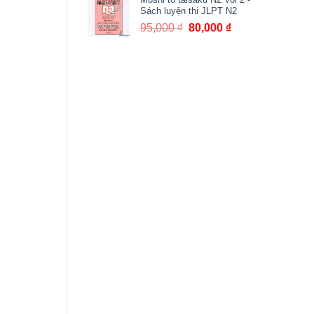
là:
tại
Sách luyện thi JLPT N2
105,000 ₫.
là:
95,000
₫
Giá
80,000
₫
Giá
90,000 ₫.
gốc
hiện
là:
tại
95,000 ₫.
là:
80,000 ₫.