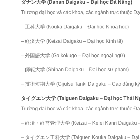
ダナン大学 (Danan Daigaku – Đại học Đà Nẵng)
Trường đại học và các khoa, các ngành trực thuộc Đ
– 工科大学 (Kouka Daigaku – Đại học Khoa học)
– 経済大学 (Keizai Daigaku – Đại học Kinh tế)
– 外国語大学 (Gaikokugo – Đại học ngoại ngữ)
– 師範大学 (Shihan Daigaku – Đại học sư phạm)
– 技術短期大学 (Gijutsu Tanki Daigaku – Cao đẳng kỹ 
タイグエン大学 (Taiguen Daigaku – Đại học Thái N
Trường đại học và các khoa, các ngành trực thuộc Đ
– 経済・経営管理大学 (Keizai – Keiei Kanri Daigaku – Đại
– タイグエン工科大学 (Taiguen Kouka Daigaku – Đại họ