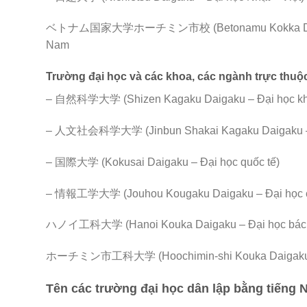
ベトナム国家大学ホーチミン市校 (Betonamu Kokka Daigaku Ho
Nam
Trường đại học và các khoa, các ngành trực thuộc
– 自然科学大学 (Shizen Kagaku Daigaku – Đại học kho
– 人文社会科学大学 (Jinbun Shakai Kagaku Daigaku – Đạ
– 国際大学 (Kokusai Daigaku – Đại học quốc tế)
– 情報工学大学 (Jouhou Kougaku Daigaku – Đại học cô
ハノイ工科大学 (Hanoi Kouka Daigaku – Đại học bách
ホーチミン市工科大学 (Hoochimin-shi Kouka Daigaku – Đ
Tên các trường đại học dân lập bằng tiếng 