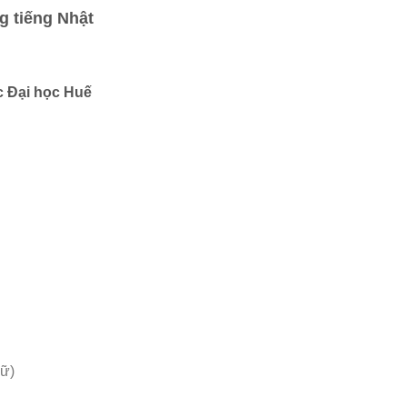
g tiếng Nhật
c Đại học Huế
ữ)