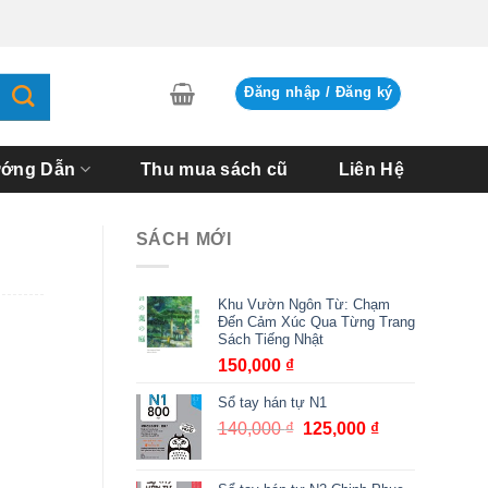
Đăng nhập / Đăng ký
ớng Dẫn
Thu mua sách cũ
Liên Hệ
SÁCH MỚI
Khu Vườn Ngôn Từ: Chạm
Đến Cảm Xúc Qua Từng Trang
Sách Tiếng Nhật
150,000
₫
Sổ tay hán tự N1
140,000
₫
Giá
125,000
₫
Giá
gốc
hiện
là:
tại