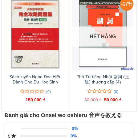
giá
giá
-17%
HẾT HÀNG
Sách luyện Nghe Đọc Hiểu
Phó Từ tiếng Nhật 副詞 (上
Dành Cho Du Học Sinh
級) thượng cấp (4)
(0)
(0)
0
0
0
0
150,000
₫
60,000
₫
Giá
50,000
₫
Giá
trên
trên
gốc
hiện
là:
tại
5
5
60,000 ₫.
là:
đánh
đánh
Đánh giá cho Onsei wo oshieru 音声を教える
50,000 ₫
giá
giá
0%
0%
5