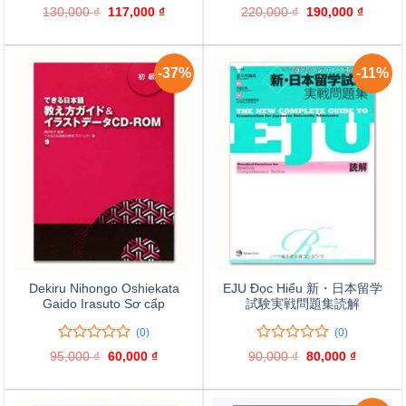
0
0
0
0
130,000
₫
Giá
117,000
₫
Giá
220,000
₫
Giá
190,000
₫
Giá
trên
trên
gốc
hiện
gốc
hiện
là:
tại
là:
tại
5
5
130,000 ₫.
là:
220,000 ₫.
là:
đánh
đánh
117,000 ₫.
190,000
giá
giá
-37%
-11%
Dekiru Nihongo Oshiekata
EJU Đọc Hiểu 新・日本留学
Gaido Irasuto Sơ cấp
試験実戦問題集読解
(0)
(0)
0
0
0
0
95,000
₫
Giá
60,000
₫
Giá
90,000
₫
Giá
80,000
₫
Giá
trên
trên
gốc
hiện
gốc
hiện
là:
tại
là:
tại
5
5
95,000 ₫.
là:
90,000 ₫.
là:
đánh
đánh
60,000 ₫.
80,000 ₫