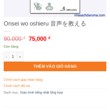
Onsei wo oshieru 音声を教える
90,000
Giá
75,000
Giá
₫
₫
gốc
hiện
Còn hàng
là:
tại
Onsei wo oshieru 音声を教える số lượng
90,000 ₫.
là:
75,000 ₫.
THÊM VÀO GIỎ HÀNG
Chính sách giao nhận hàng
Chính sách đổi trả
Danh mục:
Giáo trình tiếng nhật tổng hợp