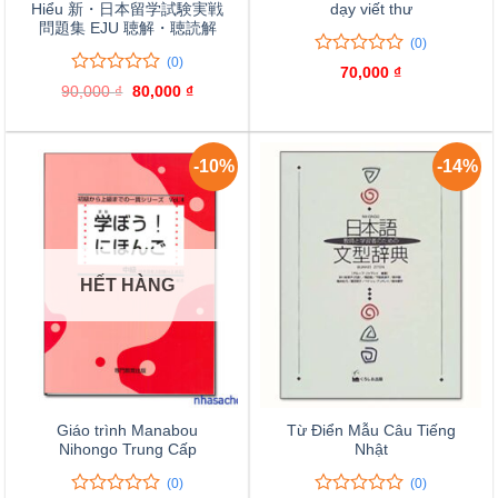
Hiểu 新・日本留学試験実戦
dạy viết thư
問題集 EJU 聴解・聴読解
(0)
(0)
0
0
70,000
₫
trên
0
0
90,000
₫
Giá
80,000
₫
Giá
5
trên
gốc
hiện
là:
tại
đánh
5
90,000 ₫.
là:
giá
đánh
80,000 ₫.
giá
-10%
-14%
HẾT HÀNG
Giáo trình Manabou
Từ Điển Mẫu Câu Tiếng
Nihongo Trung Cấp
Nhật
(0)
(0)