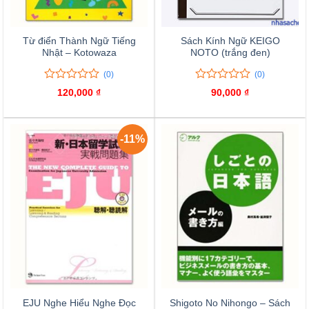
Từ điển Thành Ngữ Tiếng
Sách Kính Ngữ KEIGO
Nhật – Kotowaza
NOTO (trắng đen)
(0)
(0)
0
0
0
0
120,000
₫
90,000
₫
trên
trên
5
5
đánh
đánh
giá
giá
-11%
EJU Nghe Hiểu Nghe Đọc
Shigoto No Nihongo – Sách