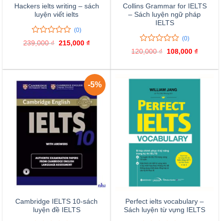
Hackers ielts writing – sách
Collins Grammar for IELTS
luyện viết ielts
– Sách luyện ngữ pháp
IELTS
(0)
(0)
0
0
239,000
₫
Giá
215,000
₫
Giá
trên
0
0
gốc
hiện
120,000
₫
Giá
108,000
₫
Giá
là:
tại
5
trên
gốc
hiện
239,000 ₫.
là:
đánh
là:
tại
5
215,000 ₫.
120,000 ₫.
là:
giá
đánh
108,000
giá
-5%
Cambridge IELTS 10-sách
Perfect ielts vocabulary –
luyện đề IELTS
Sách luyện từ vựng IELTS