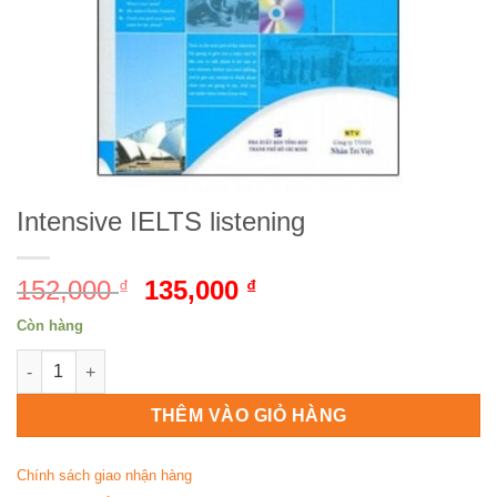
Intensive IELTS listening
152,000
Giá
135,000
Giá
₫
₫
gốc
hiện
Còn hàng
là:
tại
Intensive IELTS listening số lượng
152,000 ₫.
là:
135,000 ₫.
THÊM VÀO GIỎ HÀNG
Chính sách giao nhận hàng