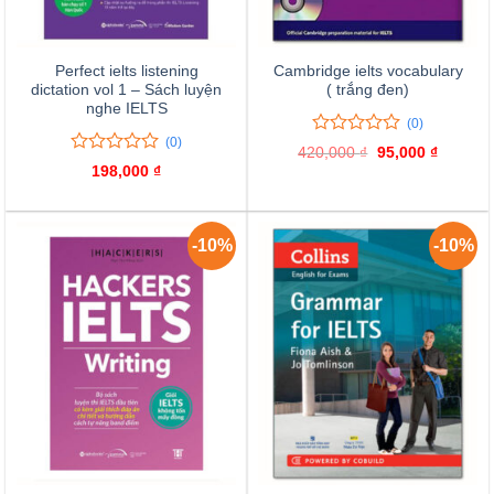
Perfect ielts listening
Cambridge ielts vocabulary
dictation vol 1 – Sách luyện
( trắng đen)
nghe IELTS
(0)
(0)
0
0
420,000
₫
Giá
95,000
₫
Giá
trên
0
0
gốc
hiện
198,000
₫
là:
tại
5
trên
420,000 ₫.
là:
đánh
5
95,000 
giá
đánh
giá
-10%
-10%